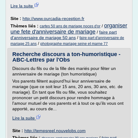
Lire la suite
Site :
http://www.ourcadia-reception.fr
organiser
Thèmes liés :
/
cartes 50 ans de mariage noces d'or
une fete d'anniversaire de mariage
/
faire part
d'anniversaire de mariage 50 ans
/
faire part d'anniversaire de
/
mariage 25 ans
photographe mariage seine et marne 77
Recherche discours a ton-humoristique -
ABC-Lettres par l'Obs
Discours du fils ou de la fille des mariés pour fêter un
anniversaire de mariage (ton humoristique)
Vos parents fêtent aujourd'hui leur anniversaire de
mariage (que ce soit leur 15 ans, 20 ans, 30 ans, etc. de
mariage). En tant que fils ou fille, vous souhaitez
prononcer un petit discours pour rendre hommage à
l'amour mutuel de vos parents et à tout ce qu'ils vous ont
apporté, au cours de...
Lire la suite
Site :
http://tempsreel.nouvelobs.com
Thèmes liés :
/