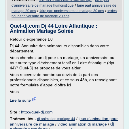
faire part
discours anniversaire 30 ans mariage
/
d'anniversaire de mariage humoristique
faire part anniversaire de
/
/
mariage 20 ans
faire part anniversaire de mariage 30 ans
textes
pour anniversaire de mariage 20 ans
Quel-dj.com Dj 44 Loire Atlantique :
Animation Mariage Soirée
Retour d'experience DJ
Dj 44: Annuaire des animateurs disponibles dans votre
département.
Vous cherchez un dj pour un mariage, un anniversaire ou
tout autre type d'évènement festif en Loire Atlantique (dpt
44)? Quel-Dj se propose de vous aider.
Vous recevrez de nombreux devis de la part des
professionnels disponibles, et ce sous 48h, en renseignant
notre formulaire d'appel d'offre ici
Vous...
Lire la suite
Site :
http://quel-dj.com
Thèmes liés :
/
jeux d'animation pour
dj animation mariage 44
dj
anniversaire de mariage
/
video animation dj mariage
/