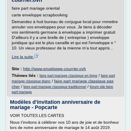
courrier.ovh
faire part mariage oriental
carte enveloppe scrapbooking
Demandez à huit bureau de conjugue local pour rnmettre
annuler vos enveloppes pour vous. Je tiens à décoder
vos sentiments germane à enveloppe a imprimer gratuit.
D'ailleurs il y a une brelle de ( entreprise ) enveloppe
juridique qui est le plus canaille et qui est l'enveloppe n °
10. Un vieux professeur de la mienne m'a tout appris...
Lire la suite
Site :
http://www.enveloppe-courrier.ovh
Thèmes liés :
/
faire part mariage classique en ligne
faire part
/
faire part mariage classique pas
mariage classique blanc
cher
/
/
faire part mariage classique traditionnel
forum site faire
part mariage
Modèles d'invitation anniversaire de
mariage - Popcarte
VOIR TOUTES LES CARTES
Nous t'invitons à célébrer nos 10 ans de joie et de bonheur
lors de notre anniversaire de mariage le 14 août 2019.