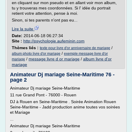
en cliquant sur mon pseudo et en allant voir mon album,
tu y trouveras mes coordonnées. Si l' idée du portrait
retient votre attention, pense à moi.
Sinon, si tes parents n'ont pas eu...
Lire la suite
Date:
2014-06-18 06:27:34
Site :
http://psychologie.aufeminin.com
Thèmes liés :
/
texte pour livre d'or anniversaire de mariage
/
album photo livre d'or mariage
exemple message livre d'or
/
message livre d or mariage
/
album livre d'or
mariage
mariage
Animateur Dj mariage Seine-Maritime 76 -
page 2
Animateur Dj mariage Seine-Maritime
11 rue Grand Pont - 76000 - Rouen
DJ à Rouen en Seine-Maritime . Soirée Animation Rouen
Seine-Maritime - Jadd production anime toutes vos soirées
et Mariage
...
Animateur Dj mariage Seine-Maritime