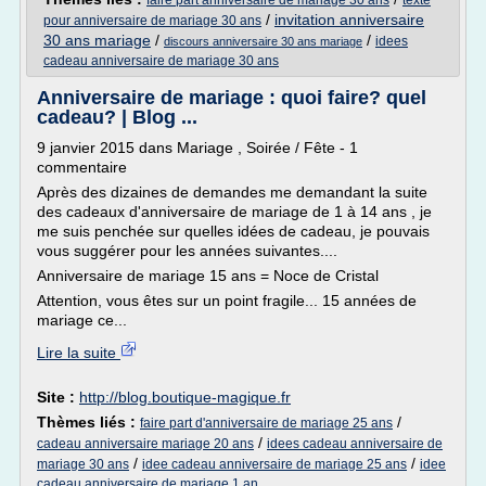
faire part anniversaire de mariage 30 ans
texte
/
invitation anniversaire
pour anniversaire de mariage 30 ans
30 ans mariage
/
/
idees
discours anniversaire 30 ans mariage
cadeau anniversaire de mariage 30 ans
Anniversaire de mariage : quoi faire? quel
cadeau? | Blog ...
9 janvier 2015 dans Mariage , Soirée / Fête - 1
commentaire
Après des dizaines de demandes me demandant la suite
des cadeaux d'anniversaire de mariage de 1 à 14 ans , je
me suis penchée sur quelles idées de cadeau, je pouvais
vous suggérer pour les années suivantes....
Anniversaire de mariage 15 ans = Noce de Cristal
Attention, vous êtes sur un point fragile... 15 années de
mariage ce...
Lire la suite
Site :
http://blog.boutique-magique.fr
Thèmes liés :
/
faire part d'anniversaire de mariage 25 ans
/
cadeau anniversaire mariage 20 ans
idees cadeau anniversaire de
/
/
mariage 30 ans
idee cadeau anniversaire de mariage 25 ans
idee
cadeau anniversaire de mariage 1 an