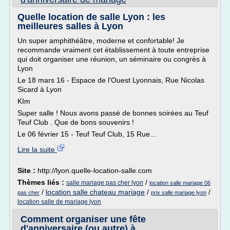
Quelle location de salle Lyon : les
meilleures salles à Lyon
Un super amphithéâtre, moderne et confortable! Je
recommande vraiment cet établissement à toute entreprise
qui doit organiser une réunion, un séminaire ou congrès à
Lyon
Le 18 mars 16 - Espace de l'Ouest Lyonnais, Rue Nicolas
Sicard à Lyon
KIm
Super salle ! Nous avons passé de bonnes soirées au Teuf
Teuf Club . Que de bons souvenirs !
Le 06 février 15 - Teuf Teuf Club, 15 Rue...
Lire la suite
Site :
http://lyon.quelle-location-salle.com
Thèmes liés :
/
salle mariage pas cher lyon
location salle mariage 06
/
location salle chateau mariage
/
/
pas cher
prix salle mariage lyon
location salle de mariage lyon
Comment organiser une fête
d'anniversaire (ou autre) à ...