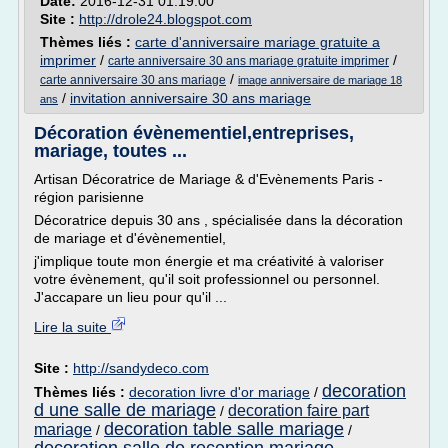
Date:
2016-12-31 01:19:00
Site :
http://drole24.blogspot.com
Thèmes liés :
carte d'anniversaire mariage gratuite a
imprimer
/
/
carte anniversaire 30 ans mariage gratuite imprimer
/
carte anniversaire 30 ans mariage
image anniversaire de mariage 18
/
invitation anniversaire 30 ans mariage
ans
Décoration évènementiel,entreprises,
mariage, toutes ...
Artisan Décoratrice de Mariage & d'Evènements Paris -
région parisienne
Décoratrice depuis 30 ans , spécialisée dans la décoration
de mariage et d'évènementiel,
j'implique toute mon énergie et ma créativité à valoriser
votre évènement, qu'il soit professionnel ou personnel.
J'accapare un lieu pour qu'il ...
Lire la suite
Site :
http://sandydeco.com
decoration
Thèmes liés :
decoration livre d'or mariage
/
d une salle de mariage
decoration faire part
/
decoration table salle mariage
mariage
/
/