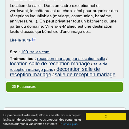
Location de salle : Dans un cadre exceptionnel et
verdoyant, le château est un choix idéal pour organiser des
réceptions inoubliables (mariage, communion, baptême,
anniversaire...). On peut privatiser tout un bâtiment ou une
partie du domaine. Villiers-le-Mahieu est une destination
facile d'accès qui bénéficie d'une image de...
Lire la suite
Site :
1001salles.com
Thèmes liés :
reception mariage paris location salle
/
location salle de reception mariage
/
salle de
decoration salle de
reception mariage paris
/
reception mariage
salle de reception mariage
/
35 Ressources
Thèmes associés
En poursuivant votre navigation sur ce site, vous acceptez
X
l'utilisation de cookies pour vous proposer des contenus et
faire part d'anniversaire de mariage 25 ans
services adaptés à vos centres d'intérêts.
En savoir plus