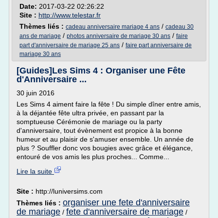
Date:
2017-03-22 02:26:22
Site :
http://www.telestar.fr
Thèmes liés :
/
cadeau anniversaire mariage 4 ans
cadeau 30
/
/
ans de mariage
photos anniversaire de mariage 30 ans
faire
/
part d'anniversaire de mariage 25 ans
faire part anniversaire de
mariage 30 ans
[Guides]Les Sims 4 : Organiser une Fête
d'Anniversaire ...
30 juin 2016
Les Sims 4 aiment faire la fête ! Du simple dîner entre amis,
à la déjantée fête ultra privée, en passant par la
somptueuse Cérémonie de mariage ou la party
d'anniversaire, tout évènement est propice à la bonne
humeur et au plaisir de s'amuser ensemble. Un année de
plus ? Souffler donc vos bougies avec grâce et élégance,
entouré de vos amis les plus proches... Comme...
Lire la suite
Site :
http://luniversims.com
organiser une fete d'anniversaire
Thèmes liés :
de mariage
fete d'anniversaire de mariage
/
/