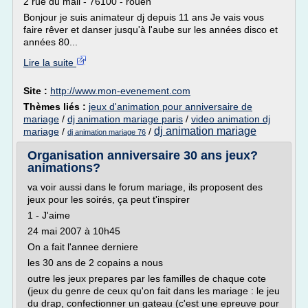
2 rue du mail - 76100 - rouen
Bonjour je suis animateur dj depuis 11 ans Je vais vous
faire rêver et danser jusqu'à l'aube sur les années disco et
années 80...
Lire la suite
Site :
http://www.mon-evenement.com
Thèmes liés :
jeux d'animation pour anniversaire de
mariage
/
dj animation mariage paris
/
video animation dj
dj animation mariage
mariage
/
/
dj animation mariage 76
Organisation anniversaire 30 ans jeux?
animations?
va voir aussi dans le forum mariage, ils proposent des
jeux pour les soirés, ça peut t'inspirer
1 - J'aime
24 mai 2007 à 10h45
On a fait l'annee derniere
les 30 ans de 2 copains a nous
outre les jeux prepares par les familles de chaque cote
(jeux du genre de ceux qu'on fait dans les mariage : le jeu
du drap, confectionner un gateau (c'est une epreuve pour