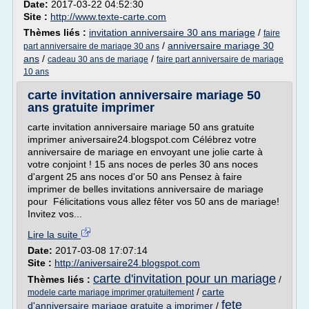
Date:
2017-03-22 04:52:30
Site :
http://www.texte-carte.com
Thèmes liés :
invitation anniversaire 30 ans mariage
/
faire
/
anniversaire mariage 30
part anniversaire de mariage 30 ans
ans
/
/
cadeau 30 ans de mariage
faire part anniversaire de mariage
10 ans
carte invitation anniversaire mariage 50
ans gratuite imprimer
carte invitation anniversaire mariage 50 ans gratuite
imprimer aniversaire24.blogspot.com Célébrez votre
anniversaire de mariage en envoyant une jolie carte à
votre conjoint ! 15 ans noces de perles 30 ans noces
d'argent 25 ans noces d'or 50 ans Pensez à faire
imprimer de belles invitations anniversaire de mariage
pour Félicitations vous allez fêter vos 50 ans de mariage!
Invitez vos...
Lire la suite
Date:
2017-03-08 17:07:14
Site :
http://aniversaire24.blogspot.com
carte d'invitation pour un mariage
Thèmes liés :
/
/
carte
modele carte mariage imprimer gratuitement
fete
d'anniversaire mariage gratuite a imprimer
/