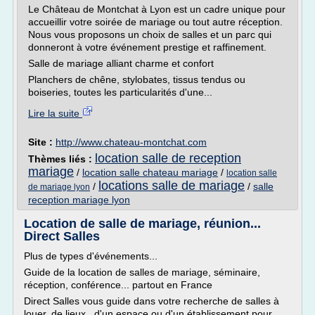
Le Château de Montchat à Lyon est un cadre unique pour
accueillir votre soirée de mariage ou tout autre réception.
Nous vous proposons un choix de salles et un parc qui
donneront à votre événement prestige et raffinement.
Salle de mariage alliant charme et confort
Planchers de chêne, stylobates, tissus tendus ou
boiseries, toutes les particularités d'une...
Lire la suite
Site :
http://www.chateau-montchat.com
location salle de reception
Thèmes liés :
mariage
/
location salle chateau mariage
/
location salle
locations salle de mariage
/
/
salle
de mariage lyon
reception mariage lyon
Location de salle de mariage, réunion...
Direct Salles
Plus de types d'événements...
Guide de la location de salles de mariage, séminaire,
réception, conférence... partout en France
Direct Salles vous guide dans votre recherche de salles à
louer, de lieux , d'un espace ou d'un établissement pour