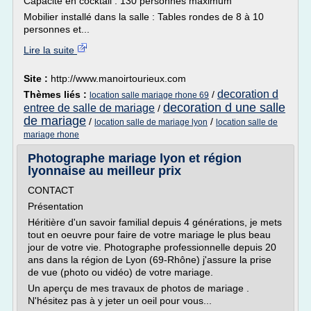
Capacité en cocktail : 130 personnes maximum
Mobilier installé dans la salle : Tables rondes de 8 à 10
personnes et...
Lire la suite
Site :
http://www.manoirtourieux.com
decoration d
Thèmes liés :
/
location salle mariage rhone 69
decoration d une salle
entree de salle de mariage
/
de mariage
/
/
location salle de mariage lyon
location salle de
mariage rhone
Photographe mariage lyon et région
lyonnaise au meilleur prix
CONTACT
Présentation
Héritière d'un savoir familial depuis 4 générations, je mets
tout en oeuvre pour faire de votre mariage le plus beau
jour de votre vie. Photographe professionnelle depuis 20
ans dans la région de Lyon (69-Rhône) j'assure la prise
de vue (photo ou vidéo) de votre mariage.
Un aperçu de mes travaux de photos de mariage .
N'hésitez pas à y jeter un oeil pour vous...