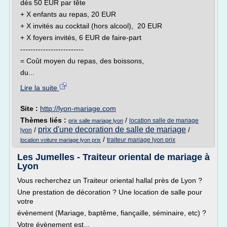
dés 50 EUR par tête
+ X enfants au repas, 20 EUR
+ X invités au cocktail (hors alcool), 20 EUR
+ X foyers invités, 6 EUR de faire-part
-------------------------
= Coût moyen du repas, des boissons,
du...
Lire la suite
Site :
http://lyon-mariage.com
Thèmes liés :
/
location salle de mariage
prix salle mariage lyon
prix d'une decoration de salle de mariage
/
/
lyon
/
traiteur mariage lyon prix
location voiture mariage lyon prix
Les Jumelles - Traiteur oriental de mariage à
Lyon
Vous recherchez un Traiteur oriental hallal près de Lyon ?
Une prestation de décoration ? Une location de salle pour
votre
évènement (Mariage, baptême, fiançaille, séminaire, etc) ?
Votre évènement est...