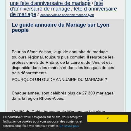
une fete d'anniversaire de mariage
fete
/
d'anniversaire de mariage
fete d anniversaire
/
de mariage
/
location voiture ancienne mariage lyon
Le guide annuaire du Mariage sur Lyon
people
Pour sa 6ème édition, le guide annuaire du mariage
toujours régional, toujours plus complet. Il regroupe les
professionnels du Rhône, de la Loire et de l'Ain, et est
disponible dans les mairies et dans les kiosques de ces
trois départements.
POURQUOI UN GUIDE ANNUAIRE DU MARIAGE ?
Chaque année, sont célébrés plus de 27 300 mariages
dans la région Rhône-Alpes.
L'utilité du Guide Annuaire du Mariage se fait alors
En poursuivant votre navigation sur ce site, vous acceptez
ressentir, car il apparaît que souvent l'organisation d'un
X
l'utilisation de cookies pour vous proposer des contenus et
mariage est un parcours du combattant.
services adaptés à vos centres d'intérêts.
En savoir plus