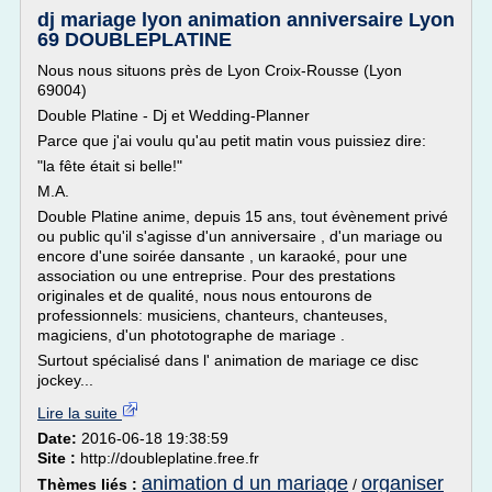
dj mariage lyon animation anniversaire Lyon
69 DOUBLEPLATINE
Nous nous situons près de Lyon Croix-Rousse (Lyon
69004)
Double Platine - Dj et Wedding-Planner
Parce que j'ai voulu qu'au petit matin vous puissiez dire:
"la fête était si belle!"
M.A.
Double Platine anime, depuis 15 ans, tout évènement privé
ou public qu'il s'agisse d'un anniversaire , d'un mariage ou
encore d'une soirée dansante , un karaoké, pour une
association ou une entreprise. Pour des prestations
originales et de qualité, nous nous entourons de
professionnels: musiciens, chanteurs, chanteuses,
magiciens, d'un phototographe de mariage .
Surtout spécialisé dans l' animation de mariage ce disc
jockey...
Lire la suite
Date:
2016-06-18 19:38:59
Site :
http://doubleplatine.free.fr
animation d un mariage
organiser
Thèmes liés :
/