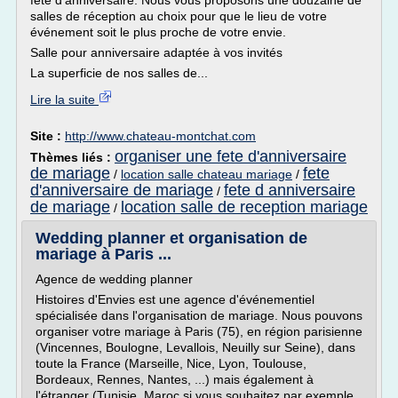
fête d'anniversaire. Nous vous proposons une douzaine de
salles de réception au choix pour que le lieu de votre
événement soit le plus proche de votre envie.
Salle pour anniversaire adaptée à vos invités
La superficie de nos salles de...
Lire la suite
Site :
http://www.chateau-montchat.com
organiser une fete d'anniversaire
Thèmes liés :
de mariage
fete
/
location salle chateau mariage
/
d'anniversaire de mariage
fete d anniversaire
/
de mariage
location salle de reception mariage
/
Wedding planner et organisation de
mariage à Paris ...
Agence de wedding planner
Histoires d'Envies est une agence d'événementiel
spécialisée dans l'organisation de mariage. Nous pouvons
organiser votre mariage à Paris (75), en région parisienne
(Vincennes, Boulogne, Levallois, Neuilly sur Seine), dans
toute la France (Marseille, Nice, Lyon, Toulouse,
Bordeaux, Rennes, Nantes, ...) mais également à
l'étranger (Tunisie, Maroc si vous souhaitez par exemple