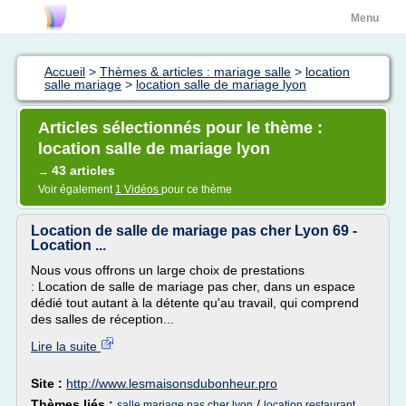
Menu
Accueil
>
Thèmes & articles : mariage salle
>
location
salle mariage
>
location salle de mariage lyon
Articles sélectionnés pour le thème :
location salle de mariage lyon
43 articles
→
Voir également
1 Vidéos
pour ce thème
Location de salle de mariage pas cher Lyon 69 -
Location ...
Nous vous offrons un large choix de prestations
: Location de salle de mariage pas cher, dans un espace
dédié tout autant à la détente qu'au travail, qui comprend
des salles de réception...
Lire la suite
Site :
http://www.lesmaisonsdubonheur.pro
Thèmes liés :
/
salle mariage pas cher lyon
location restaurant