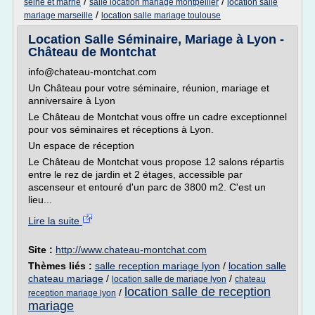
/
/
seine et marne
salle location mariage montpellier
location salle
/
mariage marseille
location salle mariage toulouse
Location Salle Séminaire, Mariage à Lyon -
Château de Montchat
info@chateau-montchat.com
Un Château pour votre séminaire, réunion, mariage et
anniversaire à Lyon
Le Château de Montchat vous offre un cadre exceptionnel
pour vos séminaires et réceptions à Lyon.
Un espace de réception
Le Château de Montchat vous propose 12 salons répartis
entre le rez de jardin et 2 étages, accessible par
ascenseur et entouré d'un parc de 3800 m2. C'est un
lieu...
Lire la suite
Site :
http://www.chateau-montchat.com
Thèmes liés :
salle reception mariage lyon
/
location salle
chateau mariage
/
/
location salle de mariage lyon
chateau
location salle de reception
/
reception mariage lyon
mariage