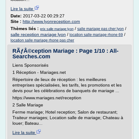
Lire la suite
Date:
2017-03-22 00:29:27
Site :
http://www.lyonreception.com
Thèmes liés :
/
/
salle mariage pas cher lyon
prix salle mariage lyon
salle reception mariage lyon
/
/
location salle mariage rhone 69
location salle mariage rhone pas cher
RÃƒÂ©ception Mariage : Page 1/10 : All-
Searches.com
Liens Sponsorisés
1 Réception - Mariages.net
Répertoire de lieux de réception : les meilleures
entreprises spécialisées, les tarifs, les promotions et les
devis pour les célébrations de banquets de mariage ...
https://www.mariages.net/reception
2 Salle Mariage
Ferme mariage; Hotel reception; Salon de restaurant;
Traiteur mariages; Location salle de mariage; Chateau à
louer; Bateau...
Lire la suite