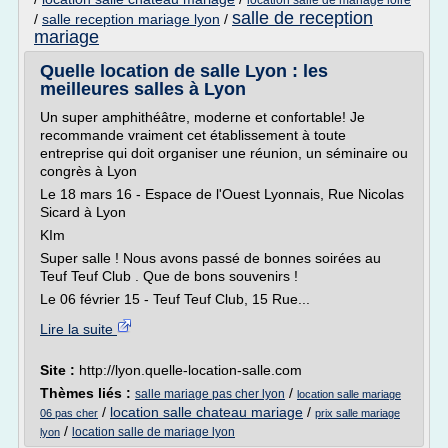
location salle de mariage loire
salle de reception
/
salle reception mariage lyon
/
mariage
Quelle location de salle Lyon : les
meilleures salles à Lyon
Un super amphithéâtre, moderne et confortable! Je
recommande vraiment cet établissement à toute
entreprise qui doit organiser une réunion, un séminaire ou
congrès à Lyon
Le 18 mars 16 - Espace de l'Ouest Lyonnais, Rue Nicolas
Sicard à Lyon
KIm
Super salle ! Nous avons passé de bonnes soirées au
Teuf Teuf Club . Que de bons souvenirs !
Le 06 février 15 - Teuf Teuf Club, 15 Rue...
Lire la suite
Site :
http://lyon.quelle-location-salle.com
Thèmes liés :
/
salle mariage pas cher lyon
location salle mariage
/
location salle chateau mariage
/
06 pas cher
prix salle mariage
/
location salle de mariage lyon
lyon