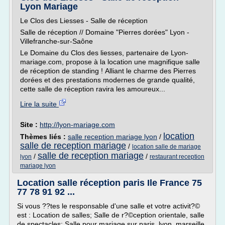
Lyon Mariage
Le Clos des Liesses - Salle de réception
Salle de réception // Domaine "Pierres dorées" Lyon -
Villefranche-sur-Saône
Le Domaine du Clos des liesses, partenaire de Lyon-
mariage.com, propose à la location une magnifique salle
de réception de standing ! Alliant le charme des Pierres
dorées et des prestations modernes de grande qualité,
cette salle de réception ravira les amoureux...
Lire la suite
Site :
http://lyon-mariage.com
location
Thèmes liés :
salle reception mariage lyon
/
salle de reception mariage
/
location salle de mariage
salle de reception mariage
/
/
lyon
restaurant reception
mariage lyon
Location salle réception paris Ile France 75
77 78 91 92 ...
Si vous ??tes le responsable d'une salle et votre activit?©
est : Location de salles; Salle de r?©ception orientale, salle
de spectacles; Salle pour mariage sur paris, lyon, marseille,