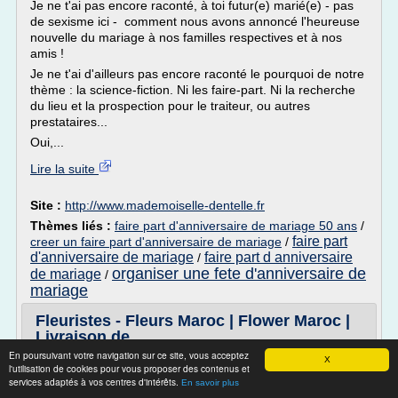
Je ne t'ai pas encore raconté, à toi futur(e) marié(e) - pas
de sexisme ici - comment nous avons annoncé l'heureuse
nouvelle du mariage à nos familles respectives et à nos
amis !
Je ne t'ai d'ailleurs pas encore raconté le pourquoi de notre
thème : la science-fiction. Ni les faire-part. Ni la recherche
du lieu et la prospection pour le traiteur, ou autres
prestataires...
Oui,...
Lire la suite
Site :
http://www.mademoiselle-dentelle.fr
Thèmes liés :
faire part d'anniversaire de mariage 50 ans
/
faire part
creer un faire part d'anniversaire de mariage
/
d'anniversaire de mariage
faire part d anniversaire
/
organiser une fete d'anniversaire de
de mariage
/
mariage
Fleuristes - Fleurs Maroc | Flower Maroc |
Livraison de ...
En poursuivant votre navigation sur ce site, vous acceptez
A votre service, du lundi au samedi de 10H00 à 18H00
X
l'utilisation de cookies pour vous proposer des contenus et
services adaptés à vos centres d'intérêts.
+212 6 50 86 86 89
En savoir plus