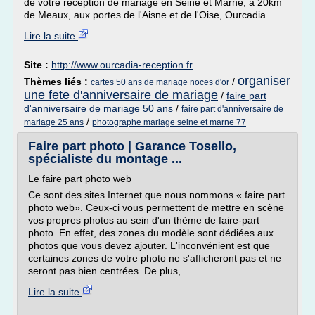
de votre réception de mariage en Seine et Marne, à 20km
de Meaux, aux portes de l'Aisne et de l'Oise, Ourcadia...
Lire la suite
Site :
http://www.ourcadia-reception.fr
organiser
Thèmes liés :
/
cartes 50 ans de mariage noces d'or
une fete d'anniversaire de mariage
/
faire part
d'anniversaire de mariage 50 ans
/
faire part d'anniversaire de
/
mariage 25 ans
photographe mariage seine et marne 77
Faire part photo | Garance Tosello,
spécialiste du montage ...
Le faire part photo web
Ce sont des sites Internet que nous nommons « faire part
photo web». Ceux-ci vous permettent de mettre en scène
vos propres photos au sein d'un thème de faire-part
photo. En effet, des zones du modèle sont dédiées aux
photos que vous devez ajouter. L'inconvénient est que
certaines zones de votre photo ne s'afficheront pas et ne
seront pas bien centrées. De plus,...
Lire la suite