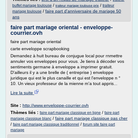
/
/
buffet mariage toulouse
traiteur
traiteur mariage toulouse prix
/
faire part d'anniversaire de mariage 50
mariage toulouse
ans
faire part mariage oriental - enveloppe-
courrier.ovh
faire part mariage oriental
carte enveloppe scrapbooking
Demandez à huit bureau de conjugue local pour rnmettre
annuler vos enveloppes pour vous. Je tiens à décoder vos
sentiments germane à enveloppe a imprimer gratuit.
D'ailleurs il y a une brelle de ( entreprise ) enveloppe
juridique qui est le plus canaille et qui est l'enveloppe n °
10. Un vieux professeur de la mienne m'a tout appris...
Lire la suite
Site :
http://www.enveloppe-courrier.ovh
Thèmes liés :
/
faire part mariage classique en ligne
faire part
/
faire part mariage classique pas cher
mariage classique blanc
/
/
faire part mariage classique traditionnel
forum site faire part
mariage