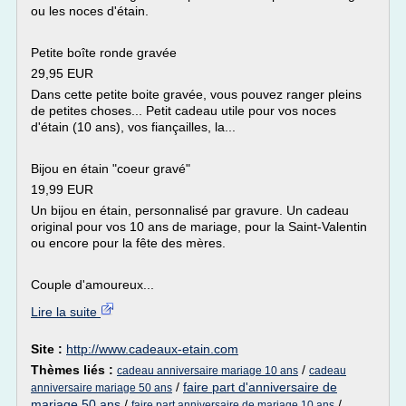
ou les noces d'étain.
Petite boîte ronde gravée
29,95 EUR
Dans cette petite boite gravée, vous pouvez ranger pleins
de petites choses... Petit cadeau utile pour vos noces
d'étain (10 ans), vos fiançailles, la...
Bijou en étain "coeur gravé"
19,99 EUR
Un bijou en étain, personnalisé par gravure. Un cadeau
original pour vos 10 ans de mariage, pour la Saint-Valentin
ou encore pour la fête des mères.
Couple d'amoureux...
Lire la suite
Site :
http://www.cadeaux-etain.com
Thèmes liés :
/
cadeau anniversaire mariage 10 ans
cadeau
/
faire part d'anniversaire de
anniversaire mariage 50 ans
mariage 50 ans
/
/
faire part anniversaire de mariage 10 ans