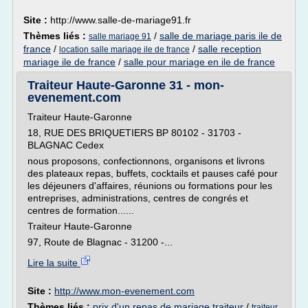
Site :
http://www.salle-de-mariage91.fr
Thèmes liés :
/
salle de mariage paris ile de
salle mariage 91
france
/
/
salle reception
location salle mariage ile de france
mariage ile de france
/
salle pour mariage en ile de france
Traiteur Haute-Garonne 31 - mon-
evenement.com
Traiteur Haute-Garonne
18, RUE DES BRIQUETIERS BP 80102 - 31703 -
BLAGNAC Cedex
nous proposons, confectionnons, organisons et livrons
des plateaux repas, buffets, cocktails et pauses café pour
les déjeuners d'affaires, réunions ou formations pour les
entreprises, administrations, centres de congrés et
centres de formation......
Traiteur Haute-Garonne
97, Route de Blagnac - 31200 -...
Lire la suite
Site :
http://www.mon-evenement.com
Thèmes liés :
prix d'un repas de mariage traiteur
/
traiteur