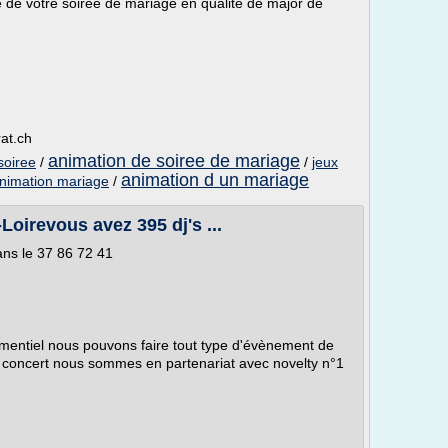
 de votre soirée de mariage en qualité de major de
rat.ch
animation de soiree de mariage
soiree
/
/
jeux
animation d un mariage
animation mariage
/
Loirevous avez 395 dj's ...
ans le 37 86 72 41
entiel nous pouvons faire tout type d'évènement de
 concert nous sommes en partenariat avec novelty n°1