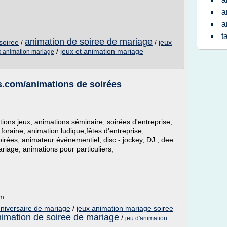
a
a
t
animation de soiree de mariage
soiree
/
/
jeux
/
jeux et animation mariage
x animation mariage
.com/animations de soirées
ions jeux, animations séminaire, soirées d'entreprise,
foraine, animation ludique,fêtes d'entreprise,
oirées, animateur événementiel, disc - jockey, DJ , dee
riage, animations pour particuliers,
om
nniversaire de mariage
/
jeux animation mariage soiree
imation de soiree de mariage
/
jeu d'animation