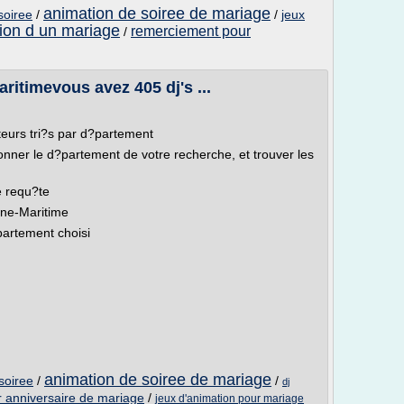
animation de soiree de mariage
soiree
/
/
jeux
ion d un mariage
remerciement pour
/
ritimevous avez 405 dj's ...
teurs tri?s par d?partement
ionner le d?partement de votre recherche, et trouver les
e requ?te
ine-Maritime
partement choisi
animation de soiree de mariage
soiree
/
/
dj
r anniversaire de mariage
/
jeux d'animation pour mariage