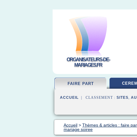
ORGANISATEURS-DE-
MARIAGES.FR
CEREM
FAIRE PART
ACCUEIL
| CLASSEMENT :
SITES
,
AU
Accueil
>
Thèmes & articles : faire pa
mariage soiree