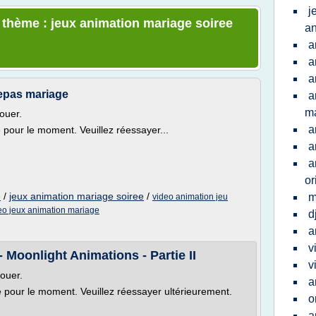
j
e thème : jeux animation mariage soiree
an
a
a
a
repas mariage
a
m
ouer.
a
e pour le moment. Veuillez réessayer...
a
a
or
/
jeux animation mariage soiree
/
m
e
video animation jeu
eo jeux animation mariage
d
a
v
 Moonlight Animations - Partie II
v
louer.
a
le pour le moment. Veuillez réessayer ultérieurement.
o
a