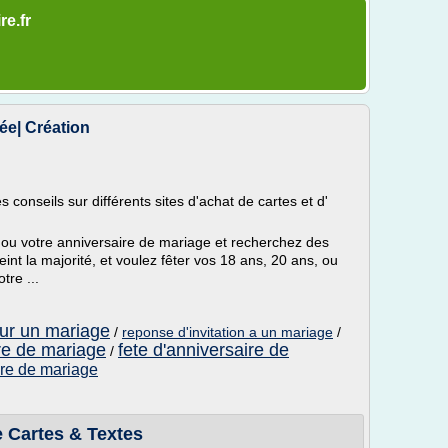
re.fr
dée| Création
conseils sur différents sites d'achat de cartes et d'
e ou votre anniversaire de mariage et recherchez des
eint la majorité, et voulez fêter vos 18 ans, 20 ans, ou
tre ...
pour un mariage
/
reponse d'invitation a un mariage
/
ire de mariage
fete d'anniversaire de
/
ire de mariage
de Cartes & Textes