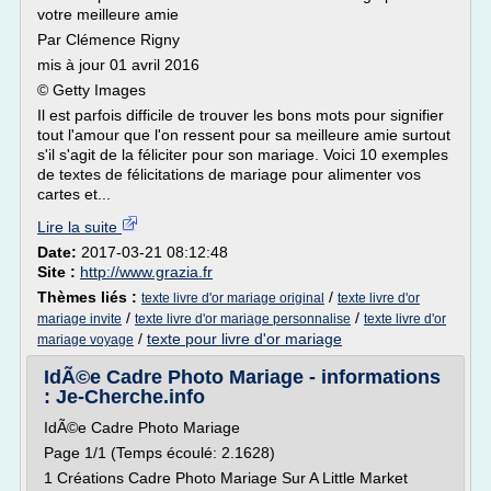
votre meilleure amie
Par Clémence Rigny
mis à jour 01 avril 2016
© Getty Images
Il est parfois difficile de trouver les bons mots pour signifier
tout l'amour que l'on ressent pour sa meilleure amie surtout
s'il s'agit de la féliciter pour son mariage. Voici 10 exemples
de textes de félicitations de mariage pour alimenter vos
cartes et...
Lire la suite
Date:
2017-03-21 08:12:48
Site :
http://www.grazia.fr
Thèmes liés :
/
texte livre d'or mariage original
texte livre d'or
/
/
mariage invite
texte livre d'or mariage personnalise
texte livre d'or
/
texte pour livre d'or mariage
mariage voyage
IdÃ©e Cadre Photo Mariage - informations
: Je-Cherche.info
IdÃ©e Cadre Photo Mariage
Page 1/1 (Temps écoulé: 2.1628)
1 Créations Cadre Photo Mariage Sur A Little Market