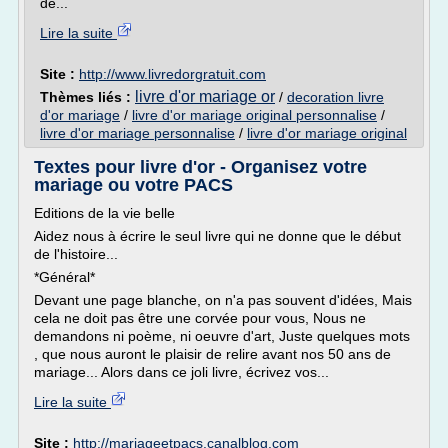
de...
Lire la suite
Site :
http://www.livredorgratuit.com
livre d'or mariage or
Thèmes liés :
/
decoration livre
d'or mariage
/
livre d'or mariage original personnalise
/
livre d'or mariage personnalise
/
livre d'or mariage original
Textes pour livre d'or - Organisez votre
mariage ou votre PACS
Editions de la vie belle
Aidez nous à écrire le seul livre qui ne donne que le début
de l'histoire...
*Général*
Devant une page blanche, on n'a pas souvent d'idées, Mais
cela ne doit pas être une corvée pour vous, Nous ne
demandons ni poème, ni oeuvre d'art, Juste quelques mots
, que nous auront le plaisir de relire avant nos 50 ans de
mariage... Alors dans ce joli livre, écrivez vos...
Lire la suite
Site :
http://mariageetpacs.canalblog.com