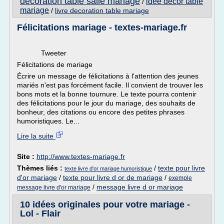
decoration table salle mariage
idee decor table
/
mariage
/
livre decoration table mariage
Félicitations mariage - textes-mariage.fr
Tweeter
Félicitations de mariage
Écrire un message de félicitations à l'attention des jeunes
mariés n'est pas forcément facile. Il convient de trouver les
bons mots et la bonne tournure. Le texte pourra contenir
des félicitations pour le jour du mariage, des souhaits de
bonheur, des citations ou encore des petites phrases
humoristiques. Le...
Lire la suite
Site :
http://www.textes-mariage.fr
Thèmes liés :
/
texte pour livre
texte livre d'or mariage humoristique
d'or mariage
/
texte pour livre d or de mariage
/
exemple
/
message livre d or mariage
message livre d'or mariage
10 idées originales pour votre mariage -
Lol - Flair