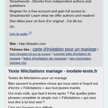
Smashwords - Ebooks from independent authors and
publishers
Register for a free account and gain full access to
Smashwords! Learn what we offer authors and readers!
Des idées pour un livre d'or original - J'ai dit oui
Un...
Lire la suite
Site :
http://biwatin.com
carte d'invitation pour un mariage
Thèmes liés :
/
/
exemple lettre d'invitation de
lettre d'invitation 50 ans de mariage
/
lettre d'invitation de mariage
/
mariage
idee d'animation
mariage chic
Texte félicitations mariage - modele-texte.fr
Textes de félicitations pour un mariage
Bien souvent la première chose qui nous vient à l'esprit est
d'écrire « Félicitations » aux tout jeunes mariés.
Oui mais voilà, que faut-il écrire après ? Par quelles jolies
phrases compléter le simple mot « Félicitations » qui veut
tout dire à lui tout seul ?
Cela est d'autant plus difficile...