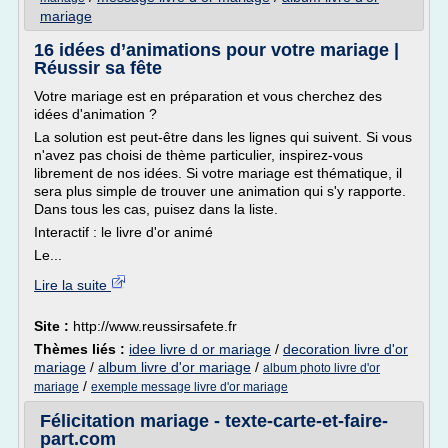
mariage
16 idées d’animations pour votre mariage |
Réussir sa fête
Votre mariage est en préparation et vous cherchez des
idées d'animation ?
La solution est peut-être dans les lignes qui suivent. Si vous
n'avez pas choisi de thème particulier, inspirez-vous
librement de nos idées. Si votre mariage est thématique, il
sera plus simple de trouver une animation qui s'y rapporte.
Dans tous les cas, puisez dans la liste.
Interactif : le livre d'or animé
Le...
Lire la suite
Site :
http://www.reussirsafete.fr
Thèmes liés :
idee livre d or mariage
/
decoration livre d'or
mariage
/
album livre d'or mariage
/
album photo livre d'or
/
mariage
exemple message livre d'or mariage
Félicitation mariage - texte-carte-et-faire-
part.com