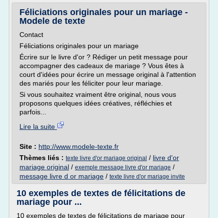
Féliciations originales pour un mariage -
Modele de texte
Contact
Féliciations originales pour un mariage
Écrire sur le livre d'or ? Rédiger un petit message pour
accompagner des cadeaux de mariage ? Vous êtes à
court d'idées pour écrire un message original à l'attention
des mariés pour les féliciter pour leur mariage.
Si vous souhaitez vraiment être original, nous vous
proposons quelques idées créatives, réfléchies et
parfois...
Lire la suite
Site :
http://www.modele-texte.fr
Thèmes liés :
/
livre d'or
texte livre d'or mariage original
mariage original
/
/
exemple message livre d'or mariage
message livre d or mariage
/
texte livre d'or mariage invite
10 exemples de textes de félicitations de
mariage pour ...
10 exemples de textes de félicitations de mariage pour