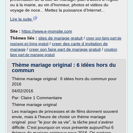
ou à la mairie, au vin d'honneur, photos et vidéos du
voyage de noce... Mettez la puissance d'Internet...
Lire la suite
Site :
https://www.e-monsite.com
Thèmes liés :
sites de mariage gratuit
/
creer son faire part de
/
creer des carte d invitation de
mariage en ligne gratuit
mariage
/
creer son faire part de mariage gratuit
/
creation
faire part de mariage gratuit
Thème mariage original : 6 idées hors du
commun
Thème mariage original : 6 idées hors du commun pour
2016
04/02/2016
Par: Claire 1 Commentaire
Thème mariage original
Les mariages de princesses et de films donnent souvent
envie, mais à l'heure de choisir un thème mariage
original pour "le jour de sa vie", la tâche peut s'avérer
difficile. C'est pourquoi on vous présente aujourd'hui 6
thèmes de mariage originaux pour 2016. On partage...