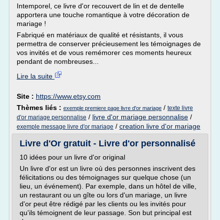
Intemporel, ce livre d'or recouvert de lin et de dentelle
apportera une touche romantique à votre décoration de
mariage !
Fabriqué en matériaux de qualité et résistants, il vous
permettra de conserver précieusement les témoignages de
vos invités et de vous remémorer ces moments heureux
pendant de nombreuses...
Lire la suite
Site :
https://www.etsy.com
Thèmes liés :
/
texte livre
exemple premiere page livre d'or mariage
/
livre d'or mariage personnalise
/
d'or mariage personnalise
/
creation livre d'or mariage
exemple message livre d'or mariage
Livre d'Or gratuit - Livre d'or personnalisé
10 idées pour un livre d'or original
Un livre d'or est un livre où des personnes inscrivent des
félicitations ou des témoignages sur quelque chose (un
lieu, un événement). Par exemple, dans un hôtel de ville,
un restaurant ou un gîte ou lors d'un mariage, un livre
d'or peut être rédigé par les clients ou les invités pour
qu'ils témoignent de leur passage. Son but principal est