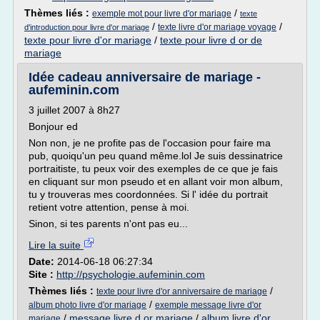
Thèmes liés :
/
exemple mot pour livre d'or mariage
texte
/
/
texte livre d'or mariage voyage
d'introduction pour livre d'or mariage
texte pour livre d'or mariage
/
texte pour livre d or de
mariage
Idée cadeau anniversaire de mariage -
aufeminin.com
3 juillet 2007 à 8h27
Bonjour ed
Non non, je ne profite pas de l'occasion pour faire ma
pub, quoiqu'un peu quand même.lol Je suis dessinatrice
portraitiste, tu peux voir des exemples de ce que je fais
en cliquant sur mon pseudo et en allant voir mon album,
tu y trouveras mes coordonnées. Si l' idée du portrait
retient votre attention, pense à moi.
Sinon, si tes parents n'ont pas eu...
Lire la suite
Date:
2014-06-18 06:27:34
Site :
http://psychologie.aufeminin.com
Thèmes liés :
/
texte pour livre d'or anniversaire de mariage
/
album photo livre d'or mariage
exemple message livre d'or
/
message livre d or mariage
/
album livre d'or
mariage