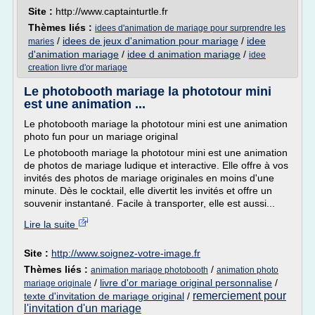
Site :
http://www.captainturtle.fr
Thèmes liés :
idees d'animation de mariage pour surprendre les
/
idees de jeux d'animation pour mariage
/
idee
maries
d'animation mariage
/
idee d animation mariage
/
idee
creation livre d'or mariage
Le photobooth mariage la phototour mini
est une animation ...
Le photobooth mariage la phototour mini est une animation
photo fun pour un mariage original
Le photobooth mariage la phototour mini est une animation
de photos de mariage ludique et interactive. Elle offre à vos
invités des photos de mariage originales en moins d'une
minute. Dès le cocktail, elle divertit les invités et offre un
souvenir instantané. Facile à transporter, elle est aussi...
Lire la suite
Site :
http://www.soignez-votre-image.fr
Thèmes liés :
/
animation mariage photobooth
animation photo
/
livre d'or mariage original personnalise
/
mariage originale
remerciement pour
texte d'invitation de mariage original
/
l'invitation d'un mariage