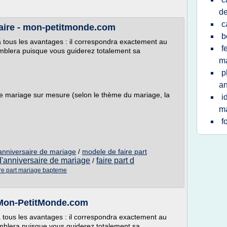
de
c
rsaire - mon-petitmonde.com
b
a tous les avantages : il correspondra exactement au
f
mblera puisque vous guiderez totalement sa
ma
p
a
de mariage sur mesure (selon le thème du mariage, la
i
ma
f
'anniversaire de mariage
/
modele de faire part
 d'anniversaire de mariage
faire part d
/
re part mariage bapteme
- Mon-PetitMonde.com
a tous les avantages : il correspondra exactement au
mblera puisque vous guiderez totalement sa