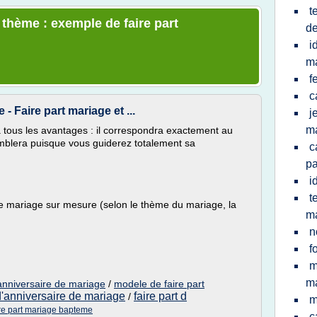
t
 thème : exemple de faire part
de
i
ma
f
c
 Faire part mariage et ...
j
m
a tous les avantages : il correspondra exactement au
mblera puisque vous guiderez totalement sa
c
pa
i
t
e mariage sur mesure (selon le thème du mariage, la
m
n
f
m
m
'anniversaire de mariage
/
modele de faire part
 d'anniversaire de mariage
faire part d
/
m
re part mariage bapteme
c