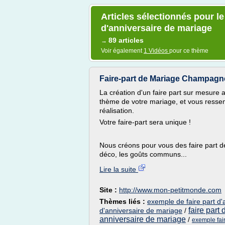
Articles sélectionnés pour le
d'anniversaire de mariage
89 articles
→
Voir également
1 Vidéos
pour ce thème
Faire-part de Mariage Champagne -
La création d'un faire part sur mesure 
thème de votre mariage, et vous resse
réalisation.
Votre faire-part sera unique !
Nous créons pour vous des faire part d
déco, les goûts communs...
Lire la suite
Site :
http://www.mon-petitmonde.com
Thèmes liés :
exemple de faire part d
faire part
d'anniversaire de mariage
/
anniversaire de mariage
/
exemple fai