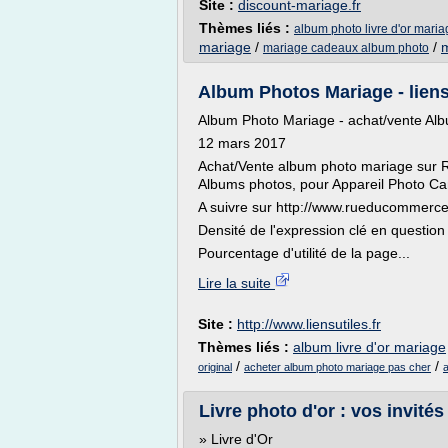
Site :
discount-mariage.fr
Thèmes liés :
album photo livre d'or maria
mariage
/
/
mariage cadeaux album photo
Album Photos Mariage - liensu
Album Photo Mariage - achat/vente A
12 mars 2017
Achat/Vente album photo mariage sur 
Albums photos, pour Appareil Photo C
A suivre sur http://www.rueducommer
Densité de l'expression clé en question
Pourcentage d'utilité de la page...
Lire la suite
Site :
http://www.liensutiles.fr
Thèmes liés :
album livre d'or mariage
/
/
original
acheter album photo mariage pas cher
Livre photo d'or : vos invités
» Livre d'Or