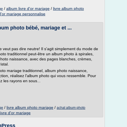
/
album livre d'or mariage
/
livre album photo
ge
 d'or mariage personnalise
bum photo bébé, mariage et ...
 ne veut pas dire neutre! Il s'agit simplement du mode de
o traditionnel peut-être un album photo à spirales,
hoto naissance, avec des pages blanches, crèmes,
istal.
oto mariage traditionnel, album photo naissance,
ection, réalisez l'album photo qui vous ressemble. Pour
ez les rayons en sous...
/
livre album photo mariage
/
ge
achat album photo
ivre d'or mariage
InPress