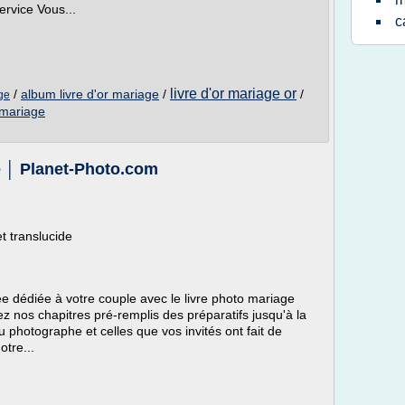
ervice Vous...
c
livre d'or mariage or
/
album livre d'or mariage
/
/
ge
 mariage
e │ Planet-Photo.com
t translucide
e dédiée à votre couple avec le livre photo mariage
 nos chapitres pré-remplis des préparatifs jusqu'à la
du photographe et celles que vos invités ont fait de
tre...