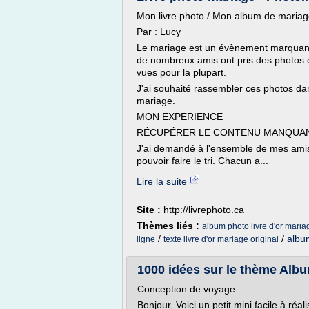
Mon livre photo / Mon album de maria
Par : Lucy
Le mariage est un évènement marquant
de nombreux amis ont pris des photos e
vues pour la plupart.
J'ai souhaité rassembler ces photos da
mariage.
MON EXPERIENCE
RÉCUPÉRER LE CONTENU MANQUA
J'ai demandé à l'ensemble de mes amis 
pouvoir faire le tri. Chacun a...
Lire la suite
Site :
http://livrephoto.ca
Thèmes liés :
album photo livre d'or maria
/
/
album
ligne
texte livre d'or mariage original
1000 idées sur le thème Albu
Conception de voyage
Bonjour, Voici un petit mini facile à réa