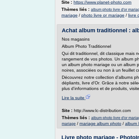
Site :
https://www.planet-photo.com
Thèmes liés :
album photo livre d'or maria
mariage
/
photo livre or mariage
/
livre
Achat album traditionnel : al
Nos magasins
Album Photo Traditionnel
Qui dit traditionnel, dit classique mais
rangement de vos photos. Un album phot
un album photo mariage ou un album p
noires, associées ou non à un feuillet cr
Découvrez notre collection d'albums ph
dépliants, livre d'Or. Grâce à notre sél
plus d'informations et de produits, visit
Lire la suite
Site :
http://www.lc-distribution.com
Thèmes liés :
album photo livre d'or maria
/
mariage album photo
/
album l
mariage
Livre photo mariage - Photo