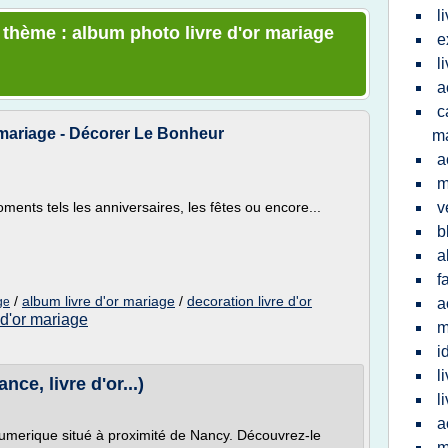
l
e thème : album photo livre d'or mariage
e
l
a
c
 mariage - Décorer Le Bonheur
m
a
m
ents tels les anniversaires, les fêtes ou encore...
v
b
a
f
/
album livre d'or mariage
/
decoration livre d'or
ge
a
 d'or mariage
m
i
l
ce, livre d'or...)
l
a
merique situé à proximité de Nancy. Découvrez-le
m