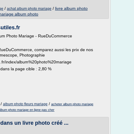
/
/
livre album photo
ge
achat album photo mariage
mariage album photo
tiles.fr
lbum Photo Mariage - RueDuCommerce
RueDuCommerce, comparez aussi les prix de nos
amescope, Photographie
ce.fr/index/album%20photo%20mariage
 dans la page cible : 2,80 %
/
/
album photo fleurs mariage
acheter album photo mariage
album photo mariage en ligne pas cher
 dans un livre photo créé ...