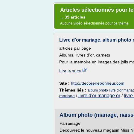
Articles sélectionnés pour l
39 articles
→
Aucune vidéo sélectionnée pour ce thème
Livre d'or mariage, album photo
articles par page
Albums, livres d'or, carnets
Pour la mémoire en images des jolis mom
Lire la suite
Site :
http://decorerlebonheur.com
Thèmes liés :
album photo livre d'or maria
livre d'or mariage or
livre
mariage
/
/
Album photo (mariage, naissan
Parrainage
Découvrez le nouveau magasin Miss Nu