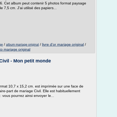
6. Cet album peut contenir 5 photos format paysage
 7,5 cm. J'ai utilisé des papiers...
/
/
livre d'or mariage original
/
ge
album mariage original
to mariage original
 Civil - Mon petit monde
ormat 10,7 x 15,2 cm. est imprimée sur une face de
aire-part de mariage Civil. Elle est habituellement
: vous pourrez ainsi envoyer le...