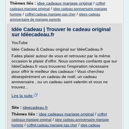
Thèmes liés :
idee cadeaux mariage original
/
coffret
/
cadeaux mariage original
idee cadeau anniversaire mariage
/
/
homme
coffret cadeau mariage pas cher
idees cadeau
anniversaire de mariage parents
Idée Cadeau | Trouver le cadeau original
sur Idéecadeau.fr
YouTube
Idée Cadeau & Cadeau original sur IdéeCadeau.fr
Faites plaisir autour de vous et retrouvez par la même
occasion le plaisir d'offrir. Nous sommes confiants que sur
IdéeCadeau.fr vous trouverez l'inspiration nécessaire
pour offrir le meilleur des cadeaux ! Vous cherchez
désespérément un cadeau de noël, un cadeau
anniversaire , ou un cadeau saint valentin et vous ne
trouvez...
Lire la suite
Site :
ideecadeau.fr
Thèmes liés :
idee cadeaux mariage original
/
coffret
/
cadeaux mariage original
idee cadeau anniversaire mariage
/
/
homme
coffret cadeau mariage pas cher
idee cadeau