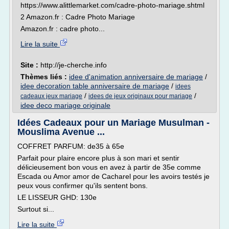
https://www.alittlemarket.com/cadre-photo-mariage.shtml
2 Amazon.fr : Cadre Photo Mariage
Amazon.fr : cadre photo...
Lire la suite
Site :
http://je-cherche.info
Thèmes liés :
idee d'animation anniversaire de mariage
/
idee decoration table anniversaire de mariage
/
idees
/
/
cadeaux jeux mariage
idees de jeux originaux pour mariage
idee deco mariage originale
Idées Cadeaux pour un Mariage Musulman -
Mouslima Avenue ...
COFFRET PARFUM: de35 à 65e
Parfait pour plaire encore plus à son mari et sentir
délicieusement bon vous en avez à partir de 35e comme
Escada ou Amor amor de Cacharel pour les avoirs testés je
peux vous confirmer qu'ils sentent bons.
LE LISSEUR GHD: 130e
Surtout si...
Lire la suite