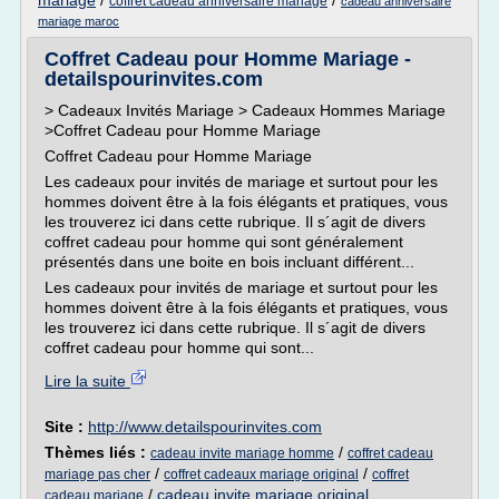
mariage
/
/
coffret cadeau anniversaire mariage
cadeau anniversaire
mariage maroc
Coffret Cadeau pour Homme Mariage -
detailspourinvites.com
> Cadeaux Invités Mariage > Cadeaux Hommes Mariage
>Coffret Cadeau pour Homme Mariage
Coffret Cadeau pour Homme Mariage
Les cadeaux pour invités de mariage et surtout pour les
hommes doivent être à la fois élégants et pratiques, vous
les trouverez ici dans cette rubrique. Il s´agit de divers
coffret cadeau pour homme qui sont généralement
présentés dans une boite en bois incluant différent...
Les cadeaux pour invités de mariage et surtout pour les
hommes doivent être à la fois élégants et pratiques, vous
les trouverez ici dans cette rubrique. Il s´agit de divers
coffret cadeau pour homme qui sont...
Lire la suite
Site :
http://www.detailspourinvites.com
Thèmes liés :
/
cadeau invite mariage homme
coffret cadeau
/
/
mariage pas cher
coffret cadeaux mariage original
coffret
/
cadeau invite mariage original
cadeau mariage