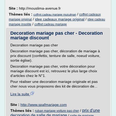
Site :
http://mouslima-avenue.fr
Thèmes liés :
/
coffret cadeaux
coffret cadeau mariage musulman
/
idee cadeaux mariage original
/
mariage original
idee cadeau
/
mariage insolite
coffret cadeau mariage
Decoration mariage pas cher - Decoration
mariage discount
Decoration mariage pas cher
Decoration mariage pas cher, décoration de mariage à
prix discount (confettis, tenture de salle, noeud voiture,
sortie église).
Decoration mariage pas cher, votre décoration pour
mariage discount est ici, retrouvez le plus large choix
d'articles chez le N°1.
Pour réaliser une decoration mariage originale et pas
cher nous vous proposons des kit de décoration de...
Lire la suite
Site :
http://www.spafmariage.com
prix d'une
Thèmes liés :
/
ruban mariage voiture pas cher
decoration de salle de mariage
/
salle de mariage