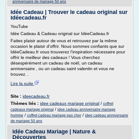
anniversaire de mariage 50 ans
Idée Cadeau | Trouver le cadeau original sur
Idéecadeau.fr
YouTube
Idée Cadeau & Cadeau original sur IdéeCadeau.fr
Faites plaisir autour de vous et retrouvez par la même
occasion le plaisir d'offrir. Nous sommes confiants que sur
IdéeCadeau.fr vous trouverez l'inspiration nécessaire pour
offrir le meilleur des cadeaux ! Vous cherchez
désespérément un cadeau de noël, un cadeau
anniversaire , ou un cadeau saint valentin et vous ne
trouvez...
Lire la suite
Site :
ideecadeau.fr
Thèmes liés :
idee cadeaux mariage original
/
coffret
/
cadeaux mariage original
idee cadeau anniversaire mariage
/
/
homme
coffret cadeau mariage pas cher
idee cadeau anniversaire
de mariage 50 ans
Idée Cadeau Mariage | Nature &
Découvertes