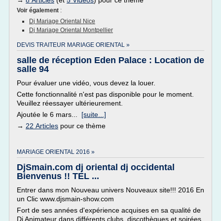
→
8 Articles
(et
5 Vidéos
) pour ce thème
Voir également
:
Dj Mariage Oriental Nice
Dj Mariage Oriental Montpellier
DEVIS TRAITEUR MARIAGE ORIENTAL »
salle de réception Eden Palace : Location de
salle 94
Pour évaluer une vidéo, vous devez la louer.
Cette fonctionnalité n'est pas disponible pour le moment.
Veuillez réessayer ultérieurement.
Ajoutée le 6 mars...
[suite...]
→
22 Articles
pour ce thème
MARIAGE ORIENTAL 2016 »
DjSmain.com dj oriental dj occidental
Bienvenus !! TEL ...
Entrer dans mon Nouveau univers Nouveaux site!!! 2016 En
un Clic www.djsmain-show.com
Fort de ses années d'expérience acquises en sa qualité de
Dj Animateur dans différents clubs, discothèques et soirées,