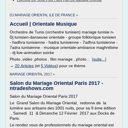
Exemple De Texte Pour Faire Part De Mariage Oriental
DJ MARIAGE ORIENTAL ILE DE FRANCE »
Accueil | Orientale Musique
Orchestre de Tunis (orchestre tunisien) mariage tunisie n-
Dj tunisien-danseuse orientale - groupe folklorique tunisien
- hadhra tunisienne - hadra tunisienne - 7adhra tunisienne -
7adra tunisienne - musique orientale-ambiance maghrébine
- dj live-animation soirée
Photo ,vidéo ,photos , film mariage , photo...
[suite...]
→
20 Articles
(et
5 Vidéos
) pour ce thème
MARIAGE ORIENTAL 2017 »
Salon du Mariage Oriental Paris 2017 -
ntradeshows.com
Salon du Mariage Oriental Paris 2017
Le Grand Salon du Mariage Oriental, redonne de la
lumière aux artisans des 1001 nuits, pour sa 9 ème édition
, Samedi 11 & Dimanche 12 Février 2017 aux Docks de
Paris.
Le rendez vous de professionnels du mariage oriental est