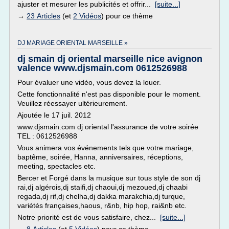
ajuster et mesurer les publicités et offrir...
[suite...]
→
23 Articles
(et
2 Vidéos
) pour ce thème
DJ MARIAGE ORIENTAL MARSEILLE »
dj smain dj oriental marseille nice avignon
valence www.djsmain.com 0612526988
Pour évaluer une vidéo, vous devez la louer.
Cette fonctionnalité n'est pas disponible pour le moment.
Veuillez réessayer ultérieurement.
Ajoutée le 17 juil. 2012
www.djsmain.com dj oriental l'assurance de votre soirée
TEL : 0612526988
Vous animera vos événements tels que votre mariage,
baptême, soirée, Hanna, anniversaires, réceptions,
meeting, spectacles etc.
Bercer et Forgé dans la musique sur tous style de son dj
rai,dj algérois,dj staifi,dj chaoui,dj mezoued,dj chaabi
regada,dj rif,dj chelha,dj dakka marakchia,dj turque,
variétés françaises,haous, r&nb, hip hop, rai&nb etc.
Notre priorité est de vous satisfaire, chez...
[suite...]