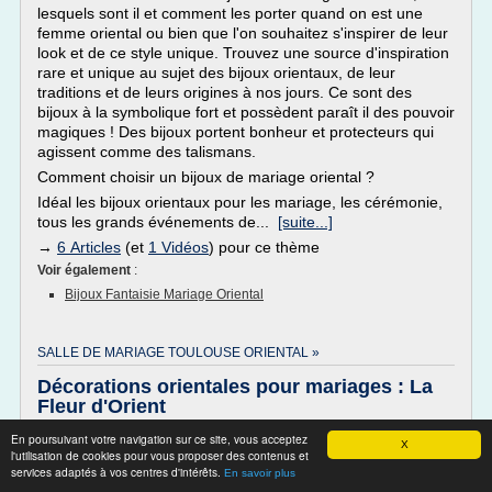
lesquels sont il et comment les porter quand on est une
femme oriental ou bien que l'on souhaitez s'inspirer de leur
look et de ce style unique. Trouvez une source d'inspiration
rare et unique au sujet des bijoux orientaux, de leur
traditions et de leurs origines à nos jours. Ce sont des
bijoux à la symbolique fort et possèdent paraît il des pouvoir
magiques ! Des bijoux portent bonheur et protecteurs qui
agissent comme des talismans.
Comment choisir un bijoux de mariage oriental ?
Idéal les bijoux orientaux pour les mariage, les cérémonie,
tous les grands événements de...
[suite...]
→
6 Articles
(et
1 Vidéos
) pour ce thème
Voir également
:
Bijoux Fantaisie Mariage Oriental
SALLE DE MARIAGE TOULOUSE ORIENTAL »
Décorations orientales pour mariages : La
Fleur d'Orient
Décorations orientales pour mariages : La Fleur d'Orient
En poursuivant votre navigation sur ce site, vous acceptez
X
l'utilisation de cookies pour vous proposer des contenus et
Décoration de salle
services adaptés à vos centres d'intérêts.
En savoir plus
La décoration de mariage oriental à Toulouse avec la Fleur