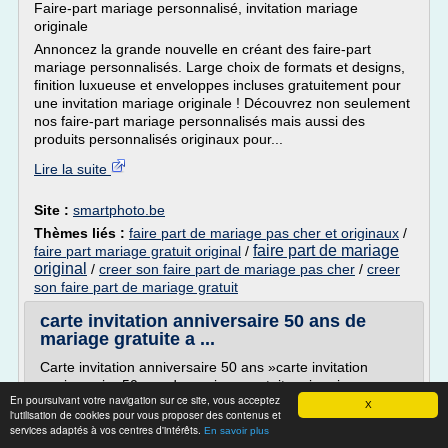
Faire-part mariage personnalisé, invitation mariage
originale
Annoncez la grande nouvelle en créant des faire-part
mariage personnalisés. Large choix de formats et designs,
finition luxueuse et enveloppes incluses gratuitement pour
une invitation mariage originale ! Découvrez non seulement
nos faire-part mariage personnalisés mais aussi des
produits personnalisés originaux pour...
Lire la suite
Site :
smartphoto.be
Thèmes liés :
faire part de mariage pas cher et originaux
/
faire part de mariage
faire part mariage gratuit original
/
original
/
creer son faire part de mariage pas cher
/
creer
son faire part de mariage gratuit
carte invitation anniversaire 50 ans de
mariage gratuite a ...
Carte invitation anniversaire 50 ans »carte invitation
anniversaire 50 ans de mariage gratuite a imprimer
En poursuivant votre navigation sur ce site, vous acceptez
X
carte invitation anniversaire 50 ans de mariage gratuite a
l'utilisation de cookies pour vous proposer des contenus et
imprimer
services adaptés à vos centres d'intérêts.
En savoir plus