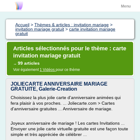
Menu
Accueil
>
Thèmes & articles : invitation mariage
>
invitation mariage gratuit
>
carte invitation mariage
gratuit
Articles sélectionnés pour le thème : carte
invitation mariage gratuit
99 articles
→
Voir également
1 Vidéos
pour ce thème
JOLIECARTE ANNIVERSAIRE MARIAGE
GRATUITE, Galerie-Creation
Choisissez la plus jolie carte d'anniversaire animées qui
fera plaisir à vos proches. ... Joliecarte.com > Cartes
d'anniversaire gratuites ... Anniversaire de mariage.
Joyeux anniversaire de mariage ! Les cartes Invitations ...
Envoyer une jolie carte virtuelle gratuite est une façon toute
simple et très appréciée de célébrer ...