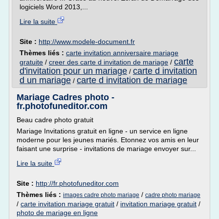
logiciels Word 2013,...
Lire la suite
Site :
http://www.modele-document.fr
Thèmes liés :
carte invitation anniversaire mariage
carte
gratuite
/
creer des carte d invitation de mariage
/
d'invitation pour un mariage
carte d invitation
/
d un mariage
carte d invitation de mariage
/
Mariage Cadres photo -
fr.photofuneditor.com
Beau cadre photo gratuit
Mariage Invitations gratuit en ligne - un service en ligne
moderne pour les jeunes mariés. Etonnez vos amis en leur
faisant une surprise - invitations de mariage envoyer sur...
Lire la suite
Site :
http://fr.photofuneditor.com
Thèmes liés :
/
images cadre photo mariage
cadre photo mariage
/
carte invitation mariage gratuit
/
invitation mariage gratuit
/
photo de mariage en ligne