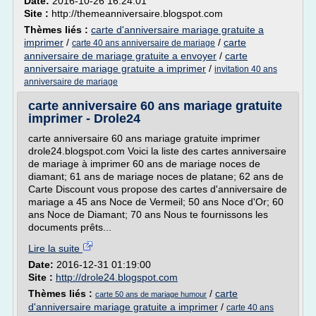
Date:
2016-10-26 16:24:01
Site :
http://themeanniversaire.blogspot.com
Thèmes liés :
carte d'anniversaire mariage gratuite a
imprimer
/
/
carte
carte 40 ans anniversaire de mariage
anniversaire de mariage gratuite a envoyer
/
carte
anniversaire mariage gratuite a imprimer
/
invitation 40 ans
anniversaire de mariage
carte anniversaire 60 ans mariage gratuite
imprimer - Drole24
carte anniversaire 60 ans mariage gratuite imprimer
drole24.blogspot.com Voici la liste des cartes anniversaire
de mariage à imprimer 60 ans de mariage noces de
diamant; 61 ans de mariage noces de platane; 62 ans de
Carte Discount vous propose des cartes d'anniversaire de
mariage a 45 ans Noce de Vermeil; 50 ans Noce d'Or; 60
ans Noce de Diamant; 70 ans Nous te fournissons les
documents prêts...
Lire la suite
Date:
2016-12-31 01:19:00
Site :
http://drole24.blogspot.com
Thèmes liés :
/
carte
carte 50 ans de mariage humour
d'anniversaire mariage gratuite a imprimer
/
carte 40 ans