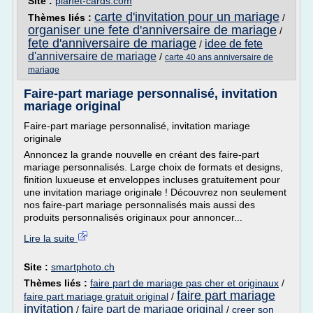
Site :
planet-cards.com
carte d'invitation pour un mariage
Thèmes liés :
/
organiser une fete d'anniversaire de mariage
/
fete d'anniversaire de mariage
idee de fete
/
d'anniversaire de mariage
/
carte 40 ans anniversaire de
mariage
Faire-part mariage personnalisé, invitation
mariage original
Faire-part mariage personnalisé, invitation mariage
originale
Annoncez la grande nouvelle en créant des faire-part
mariage personnalisés. Large choix de formats et designs,
finition luxueuse et enveloppes incluses gratuitement pour
une invitation mariage originale ! Découvrez non seulement
nos faire-part mariage personnalisés mais aussi des
produits personnalisés originaux pour annoncer...
Lire la suite
Site :
smartphoto.ch
Thèmes liés :
faire part de mariage pas cher et originaux
/
faire part mariage
faire part mariage gratuit original
/
invitation
faire part de mariage original
/
/
creer son