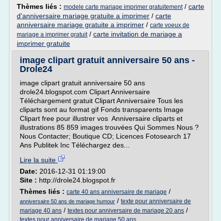
Thèmes liés :
/
carte
modele carte mariage imprimer gratuitement
d'anniversaire mariage gratuite a imprimer
/
carte
anniversaire mariage gratuite a imprimer
/
carte voeux de
/
carte invitation de mariage a
mariage a imprimer gratuit
imprimer gratuite
image clipart gratuit anniversaire 50 ans -
Drole24
image clipart gratuit anniversaire 50 ans
drole24.blogspot.com Clipart Anniversaire
Téléchargement gratuit Clipart Anniversaire Tous les
cliparts sont au format gif Fonds transparents Image
Clipart free pour illustrer vos Anniversaire cliparts et
illustrations 85 859 images trouvées Qui Sommes Nous ?
Nous Contacter; Boutique CD; Licences Fotosearch 17
Ans Publitek Inc Téléchargez des...
Lire la suite
Date:
2016-12-31 01:19:00
Site :
http://drole24.blogspot.fr
Thèmes liés :
/
carte 40 ans anniversaire de mariage
/
texte pour anniversaire de
anniversaire 50 ans de mariage humour
/
/
mariage 40 ans
textes pour anniversaire de mariage 20 ans
textes pour anniversaire de mariage 50 ans