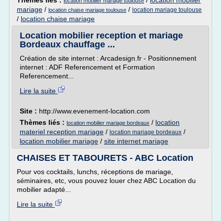
Thèmes liés :
/
location mobilier
location mobilier mariage toulouse
mariage
/
/
location mariage toulouse
location chaise mariage toulouse
/
location chaise mariage
Location mobilier reception et mariage
Bordeaux chauffage ...
Création de site internet : Arcadesign.fr - Positionnement
internet : ADF Referencement et Formation
Referencement...
Lire la suite
Site :
http://www.evenement-location.com
Thèmes liés :
/
location
location mobilier mariage bordeaux
materiel reception mariage
/
/
location mariage bordeaux
location mobilier mariage
/
site internet mariage
CHAISES ET TABOURETS - ABC Location
Pour vos cocktails, lunchs, réceptions de mariage,
séminaires, etc, vous pouvez louer chez ABC Location du
mobilier adapté...
Lire la suite