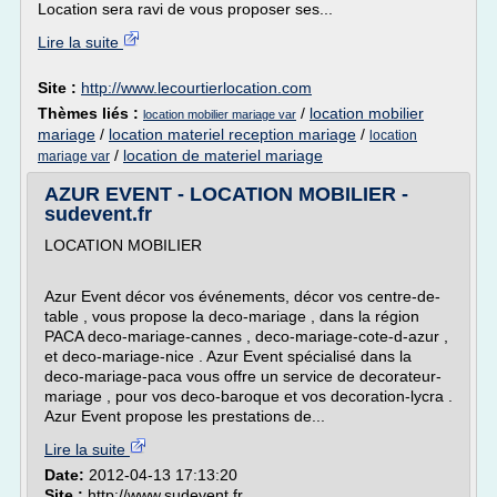
Location sera ravi de vous proposer ses...
Lire la suite
Site :
http://www.lecourtierlocation.com
Thèmes liés :
/
location mobilier
location mobilier mariage var
mariage
/
location materiel reception mariage
/
location
/
location de materiel mariage
mariage var
AZUR EVENT - LOCATION MOBILIER -
sudevent.fr
LOCATION MOBILIER
Azur Event décor vos événements, décor vos centre-de-
table , vous propose la deco-mariage , dans la région
PACA deco-mariage-cannes , deco-mariage-cote-d-azur ,
et deco-mariage-nice . Azur Event spécialisé dans la
deco-mariage-paca vous offre un service de decorateur-
mariage , pour vos deco-baroque et vos decoration-lycra .
Azur Event propose les prestations de...
Lire la suite
Date:
2012-04-13 17:13:20
Site :
http://www.sudevent.fr