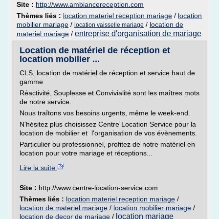
Site :
http://www.ambiancereception.com
Thèmes liés :
location materiel reception mariage
/
location
mobilier mariage
/
/
location de
location vaisselle mariage
entreprise d'organisation de mariage
materiel mariage
/
Location de matériel de réception et
location mobilier ...
CLS, location de matériel de réception et service haut de
gamme
Réactivité, Souplesse et Convivialité sont les maîtres mots
de notre service.
Nous traîtons vos besoins urgents, même le week-end.
N'hésitez plus choisissez Centre Location Service pour la
location de mobilier et l'organisation de vos évènements.
Particulier ou professionnel, profitez de notre matériel en
location pour votre mariage et réceptions...
Lire la suite
Site :
http://www.centre-location-service.com
Thèmes liés :
location materiel reception mariage
/
location de materiel mariage
/
location mobilier mariage
/
location mariage
location de decor de mariage
/