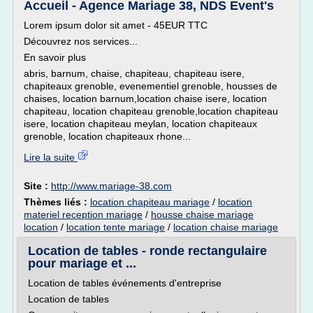
Accueil - Agence Mariage 38, NDS Event's
Lorem ipsum dolor sit amet - 45EUR TTC
Découvrez nos services...
En savoir plus
abris, barnum, chaise, chapiteau, chapiteau isere,
chapiteaux grenoble, evenementiel grenoble, housses de
chaises, location barnum,location chaise isere, location
chapiteau, location chapiteau grenoble,location chapiteau
isere, location chapiteau meylan, location chapiteaux
grenoble, location chapiteaux rhone...
Lire la suite
Site :
http://www.mariage-38.com
Thèmes liés :
location chapiteau mariage
/
location
materiel reception mariage
/
housse chaise mariage
location
/
location tente mariage
/
location chaise mariage
Location de tables - ronde rectangulaire
pour mariage et ...
Location de tables événements d'entreprise
Location de tables