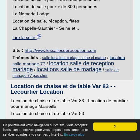
Location de salle pour + de 300 personnes
Le Nomade Lodge
Location de salle, réception, fêtes
La Chapelle-Gauthier - Seine et...
Lire la suite
Site :
http://www.lessallesdereception.com
Thèmes liés :
/
location
salle location mariage seine et marne
location salle de reception
salle mariage 77
/
mariage
locations salle de mariage
/
/
salle de
mariage 77 pas cher
Location de chaise et de table Var 83 - -
Lecourtier Location
Location de chaise et de table Var 83 - Location de mobilier
pour mariage Marseille
Location de chaise et de table Var 83
Contactez-nous pour plus d'informations
En poursuivant votre navigation sur ce site, vous acceptez
X
Ajouter à ma selection
l'utilisation de cookies pour vous proposer des contenus et
services adaptés à vos centres d'intérêts.
Pour louer du matériel pour traiteur sur Var , Lecourtier
En savoir plus