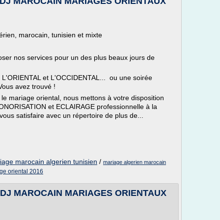
N DJ MAROCAIN MARIAGES ORIENTAUX
érien, marocain, tunisien et mixte
er nos services pour un des plus beaux jours de
e L'ORIENTAL et L'OCCIDENTAL... ou une soirée
ous avez trouvé !
e mariage oriental, nous mettons à votre disposition
e SONORISATION et ECLAIRAGE professionnelle à la
ous satisfaire avec un répertoire de plus de...
iage marocain algerien tunisien
/
mariage algerien marocain
ge oriental 2016
N DJ MAROCAIN MARIAGES ORIENTAUX