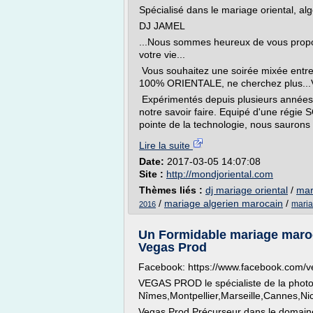
Spécialisé dans le mariage oriental, alg
DJ JAMEL
...Nous sommes heureux de vous propos
votre vie...
Vous souhaitez une soirée mixée entr
100% ORIENTALE, ne cherchez plus...V
Expérimentés depuis plusieurs années l
notre savoir faire. Equipé d'une régi
pointe de la technologie, nous saurons 
Lire la suite
Date:
2017-03-05 14:07:08
Site :
http://mondjoriental.com
Thèmes liés :
dj mariage oriental
/
mar
/
mariage algerien marocain
/
maria
2016
Un Formidable mariage maro
Vegas Prod
Facebook: https://www.facebook.com/
VEGAS PROD le spécialiste de la photo
Nîmes,Montpellier,Marseille,Cannes,Ni
Vegas Prod Précurseur dans le domaine