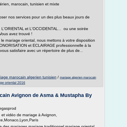
érien, marocain, tunisien et mixte
er nos services pour un des plus beaux jours de
e L'ORIENTAL et L'OCCIDENTAL... ou une soirée
ous avez trouvé !
e mariage oriental, nous mettons à votre disposition
e SONORISATION et ECLAIRAGE professionnelle à la
vous satisfaire avec un répertoire de plus de...
iage marocain algerien tunisien
/
mariage algerien marocain
ge oriental 2016
cain Avignon de Asma & Mustapha By
vegasprod
 et vidéo de mariage à Avignon,
ce,Monaco,Lyon,Paris
 des mariages,mariage traditionnel,mariage oriental