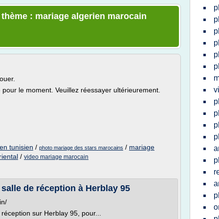
p
e thème : mariage algerien marocain
p
p
p
p
p
m
ouer.
v
le pour le moment. Veuillez réessayer ultérieurement.
p
p
p
p
en tunisien
/
/
mariage
a
photo mariage des stars marocains
iental
/
video mariage marocain
p
r
a
salle de réception à Herblay 95
p
in/
o
réception sur Herblay 95, pour...
p