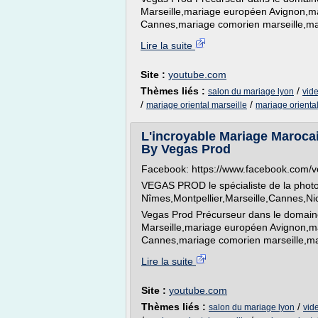
Marseille,mariage européen Avignon,m
Cannes,mariage comorien marseille,mar
Lire la suite
Site :
youtube.com
Thèmes liés :
/
salon du mariage lyon
vid
/
/
mariage oriental marseille
mariage oriental
L'incroyable Mariage Maroca
By Vegas Prod
Facebook: https://www.facebook.com/
VEGAS PROD le spécialiste de la photo
Nîmes,Montpellier,Marseille,Cannes,N
Vegas Prod Précurseur dans le domaine
Marseille,mariage européen Avignon,m
Cannes,mariage comorien marseille,mar
Lire la suite
Site :
youtube.com
Thèmes liés :
/
salon du mariage lyon
vid