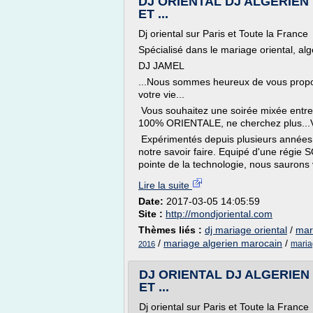
DJ ORIENTAL DJ ALGERIE
ET ...
Dj oriental sur Paris et Toute la France
Spécialisé dans le mariage oriental, alg
DJ JAMEL
...Nous sommes heureux de vous propos
votre vie...
Vous souhaitez une soirée mixée entr
100% ORIENTALE, ne cherchez plus...V
Expérimentés depuis plusieurs années l
notre savoir faire. Equipé d'une régi
pointe de la technologie, nous saurons v
Lire la suite
Date:
2017-03-05 14:05:59
Site :
http://mondjoriental.com
Thèmes liés :
dj mariage oriental
/
mar
/
mariage algerien marocain
/
maria
2016
DJ ORIENTAL DJ ALGERIE
ET ...
Dj oriental sur Paris et Toute la France