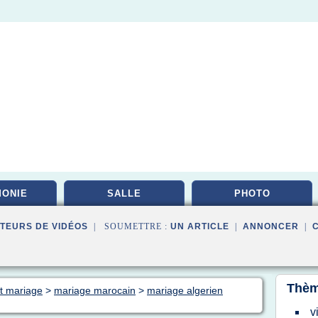
ONIE
SALLE
PHOTO
TEURS DE VIDÉOS
| SOUMETTRE :
UN ARTICLE
|
ANNONCER
|
Thèm
rt mariage
>
mariage marocain
>
mariage algerien
v