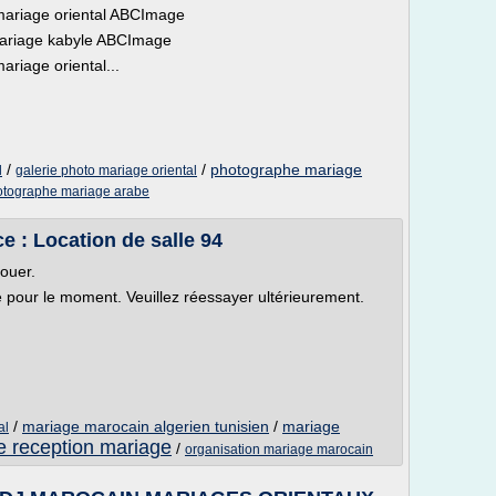
mariage oriental ABCImage
mariage kabyle ABCImage
riage oriental...
/
/
photographe mariage
l
galerie photo mariage oriental
otographe mariage arabe
e : Location de salle 94
louer.
le pour le moment. Veuillez réessayer ultérieurement.
/
mariage marocain algerien tunisien
/
mariage
al
de reception mariage
/
organisation mariage marocain