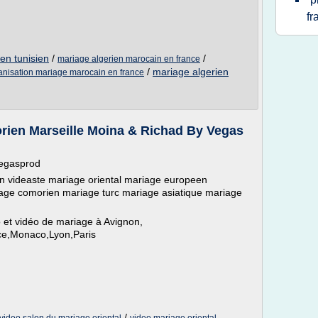
fr
en tunisien
/
/
mariage algerien marocain en france
/
mariage algerien
anisation mariage marocain en france
rien Marseille Moina & Richad By Vegas
vegasprod
ideaste mariage oriental mariage europeen
age comorien mariage turc mariage asiatique mariage
 et vidéo de mariage à Avignon,
ce,Monaco,Lyon,Paris
/