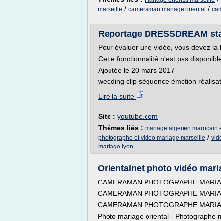
mariage oriental marseille
/
/
marseille
cameraman mariage oriental
cam
Reportage DRESSDREAM stand
Pour évaluer une vidéo, vous devez la 
Cette fonctionnalité n'est pas disponib
Ajoutée le 20 mars 2017
wedding clip séquence émotion réalisati
Lire la suite
Site :
youtube.com
Thèmes liés :
mariage algerien marocain 
/
photographe et video mariage marseille
vid
mariage lyon
Orientalnet photo vidéo mariag
CAMERAMAN PHOTOGRAPHE MARIAG
CAMERAMAN PHOTOGRAPHE MARIAG
CAMERAMAN PHOTOGRAPHE MARIAG
Photo mariage oriental - Photographe 