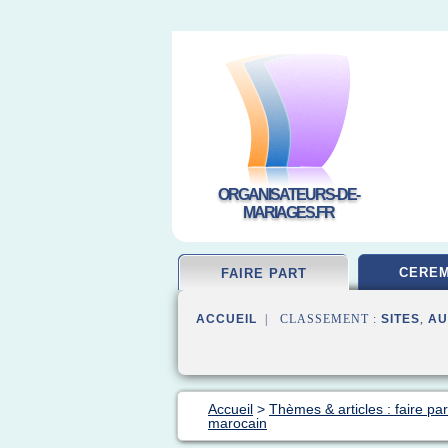
ORGANISATEURS-DE-
MARIAGES.FR
CEREM
FAIRE PART
ACCUEIL
| CLASSEMENT :
SITES
,
AU
Accueil
>
Thèmes & articles : faire pa
marocain