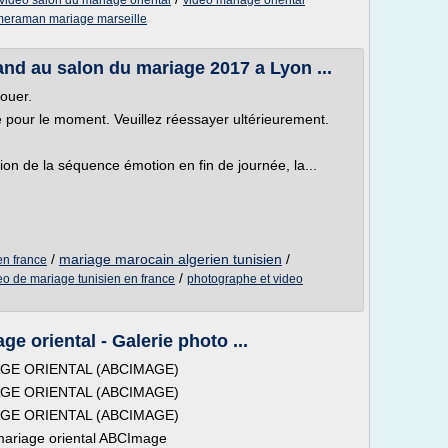
video salon du mariage oriental
video mariage oriental
eraman mariage marseille
 au salon du mariage 2017 a Lyon ...
louer.
le pour le moment. Veuillez réessayer ultérieurement.
on de la séquence émotion en fin de journée, la...
/
mariage marocain algerien tunisien
/
en france
/
eo de mariage tunisien en france
photographe et video
e oriental - Galerie photo ...
E ORIENTAL (ABCIMAGE)
E ORIENTAL (ABCIMAGE)
E ORIENTAL (ABCIMAGE)
mariage oriental ABCImage