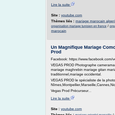
Lire la suite
Site :
youtube.com
Thèmes liés :
mariage marocain algeri
/
organisation mariage tunisien en france
org
marocain
Un Magnifique Mariage Como
Prod
Facebook: https://www.facebook.com/
VEGAS PROD Photographe cameraman v
mariage maghrebin mariage gitan mari
traditionnel,mariage occidental.
VEGAS PROD le spécialiste de la photo
Nîmes,Montpellier,Marseille,Cannes,Ni
Vegas Prod Précurseur...
Lire la suite
Site :
youtube.com
Thèmes liés :
/