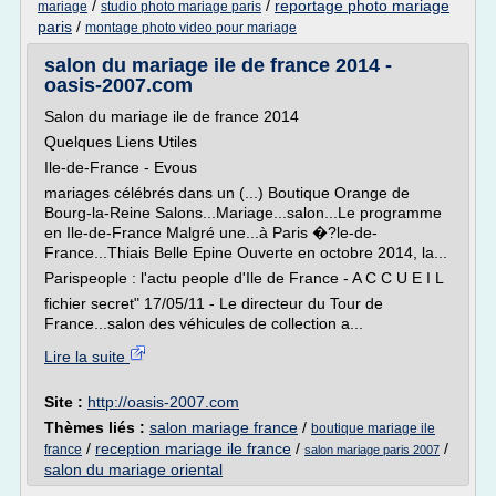
/
/
reportage photo mariage
mariage
studio photo mariage paris
paris
/
montage photo video pour mariage
salon du mariage ile de france 2014 -
oasis-2007.com
Salon du mariage ile de france 2014
Quelques Liens Utiles
Ile-de-France - Evous
mariages célébrés dans un (...) Boutique Orange de
Bourg-la-Reine Salons...Mariage...salon...Le programme
en Ile-de-France Malgré une...à Paris �?le-de-
France...Thiais Belle Epine Ouverte en octobre 2014, la...
Parispeople : l'actu people d'Ile de France - A C C U E I L
fichier secret" 17/05/11 - Le directeur du Tour de
France...salon des véhicules de collection a...
Lire la suite
Site :
http://oasis-2007.com
Thèmes liés :
salon mariage france
/
boutique mariage ile
/
reception mariage ile france
/
/
france
salon mariage paris 2007
salon du mariage oriental