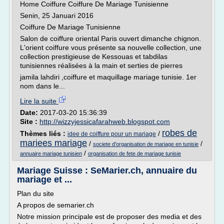
Home Coiffure Coiffure De Mariage Tunisienne
Senin, 25 Januari 2016
Coiffure De Mariage Tunisienne
Salon de coiffure oriental Paris ouvert dimanche chignon.
L'orient coiffure vous présente sa nouvelle collection, une
collection prestigieuse de Kessouas et tabdilas
tunisiennes réalisées à la main et serties de pierres
jamila lahdiri ,coiffure et maquillage mariage tunisie. 1er
nom dans le...
Lire la suite
Date:
2017-03-20 15:36:39
Site :
http://wizzyjessicafarahweb.blogspot.com
robes de
Thèmes liés :
/
idee de coiffure pour un mariage
mariees mariage
/
/
societe d'organisation de mariage en tunisie
/
annuaire mariage tunisien
organisation de fete de mariage tunisie
Mariage Suisse : SeMarier.ch, annuaire du
mariage et ...
Plan du site
A propos de semarier.ch
Notre mission principale est de proposer des media et des