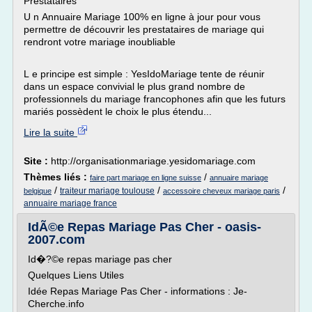
Prestataires
U n Annuaire Mariage 100% en ligne à jour pour vous
permettre de découvrir les prestataires de mariage qui
rendront votre mariage inoubliable
L e principe est simple : YesIdoMariage tente de réunir
dans un espace convivial le plus grand nombre de
professionnels du mariage francophones afin que les futurs
mariés possèdent le choix le plus étendu...
Lire la suite
Site :
http://organisationmariage.yesidomariage.com
Thèmes liés :
/
faire part mariage en ligne suisse
annuaire mariage
/
/
/
traiteur mariage toulouse
belgique
accessoire cheveux mariage paris
annuaire mariage france
IdÃ©e Repas Mariage Pas Cher - oasis-
2007.com
Id�?©e repas mariage pas cher
Quelques Liens Utiles
Idée Repas Mariage Pas Cher - informations : Je-
Cherche.info