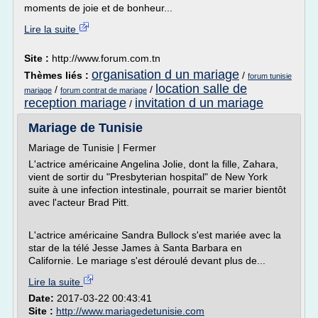
moments de joie et de bonheur...
Lire la suite
Site :
http://www.forum.com.tn
organisation d un mariage
Thèmes liés :
/
forum tunisie
location salle de
/
/
mariage
forum contrat de mariage
reception mariage
invitation d un mariage
/
Mariage de Tunisie
Mariage de Tunisie | Fermer
L'actrice américaine Angelina Jolie, dont la fille, Zahara,
vient de sortir du "Presbyterian hospital" de New York
suite à une infection intestinale, pourrait se marier bientôt
avec l'acteur Brad Pitt.
L'actrice américaine Sandra Bullock s'est mariée avec la
star de la télé Jesse James à Santa Barbara en
Californie. Le mariage s'est déroulé devant plus de...
Lire la suite
Date:
2017-03-22 00:43:41
Site :
http://www.mariagedetunisie.com