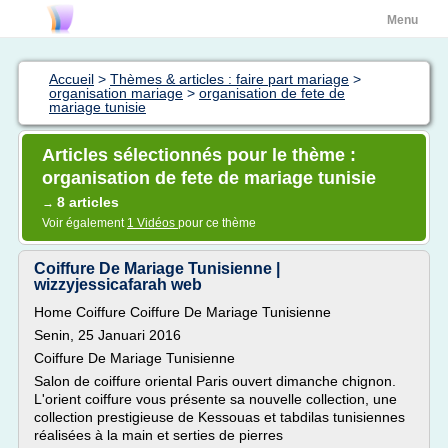
Menu
Accueil
>
Thèmes & articles : faire part mariage
>
organisation mariage
>
organisation de fete de
mariage tunisie
Articles sélectionnés pour le thème :
organisation de fete de mariage tunisie
8 articles
→
Voir également
1 Vidéos
pour ce thème
Coiffure De Mariage Tunisienne |
wizzyjessicafarah web
Home Coiffure Coiffure De Mariage Tunisienne
Senin, 25 Januari 2016
Coiffure De Mariage Tunisienne
Salon de coiffure oriental Paris ouvert dimanche chignon.
L'orient coiffure vous présente sa nouvelle collection, une
collection prestigieuse de Kessouas et tabdilas tunisiennes
réalisées à la main et serties de pierres