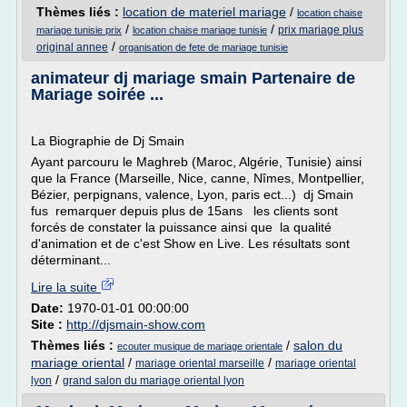
Thèmes liés :
location de materiel mariage
/
location chaise
/
/
prix mariage plus
mariage tunisie prix
location chaise mariage tunisie
/
original annee
organisation de fete de mariage tunisie
animateur dj mariage smain Partenaire de
Mariage soirée ...
La Biographie de Dj Smain
Ayant parcouru le Maghreb (Maroc, Algérie, Tunisie) ainsi
que la France (Marseille, Nice, canne, Nîmes, Montpellier,
Bézier, perpignans, valence, Lyon, paris ect...) dj Smain
fus remarquer depuis plus de 15ans les clients sont
forcés de constater la puissance ainsi que la qualité
d'animation et de c'est Show en Live. Les résultats sont
déterminant...
Lire la suite
Date:
1970-01-01 00:00:00
Site :
http://djsmain-show.com
Thèmes liés :
/
salon du
ecouter musique de mariage orientale
mariage oriental
/
/
mariage oriental marseille
mariage oriental
/
lyon
grand salon du mariage oriental lyon