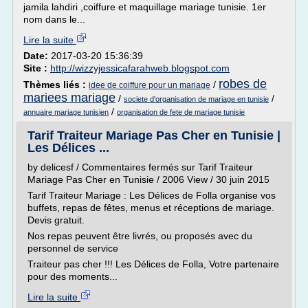
jamila lahdiri ,coiffure et maquillage mariage tunisie. 1er
nom dans le...
Lire la suite
Date:
2017-03-20 15:36:39
Site :
http://wizzyjessicafarahweb.blogspot.com
robes de
Thèmes liés :
/
idee de coiffure pour un mariage
mariees mariage
/
/
societe d'organisation de mariage en tunisie
/
annuaire mariage tunisien
organisation de fete de mariage tunisie
Tarif Traiteur Mariage Pas Cher en Tunisie |
Les Délices ...
by delicesf / Commentaires fermés sur Tarif Traiteur
Mariage Pas Cher en Tunisie / 2006 View / 30 juin 2015
Tarif Traiteur Mariage : Les Délices de Folla organise vos
buffets, repas de fêtes, menus et réceptions de mariage.
Devis gratuit.
Nos repas peuvent être livrés, ou proposés avec du
personnel de service
Traiteur pas cher !!! Les Délices de Folla, Votre partenaire
pour des moments...
Lire la suite