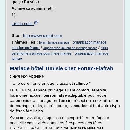
que je l'ai vécu :
Au niveau administratif :
1)...
Lire la suite
Site :
http://www.expat.com
Thèmes liés :
/
organisation mariage
forum tunisie mariage
/
/
tunisien en france
robe
organisation de fete de mariage tunisie
/
ceremonie mariage pour mere mariee
organisation mariage
tunisie
Mariage hôtel Tunisie chez Forum-Elafrah
C�?R�?MONIES
" Une cérémonie unique, classe et raffinée "
LE FORUM, espace privilège alliant confort, sérénité,
harmonie, accueil personnalisé adaptable pour votre
cérémonie de mariage en Tunisie, réception, cocktail, diner
de mariage, outia, soirée jeune, fiançailles et tout autre type
de fêtes familiales
Avec convivialité, souplesse et simplicité, notre équipe
accueille vos invités dans nos 2 espaces des fêtes
PRESTIGE & SUPREME afin de leur faire vivre des