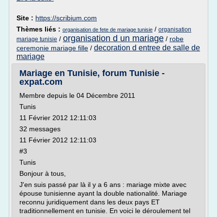
Site :
https://scribium.com
Thèmes liés :
/
organisation
organisation de fete de mariage tunisie
organisation d un mariage
/
/
robe
mariage tunisie
decoration d entree de salle de
ceremonie mariage fille
/
mariage
Mariage en Tunisie, forum Tunisie -
expat.com
Membre depuis le 04 Décembre 2011
Tunis
11 Février 2012 12:11:03
32 messages
11 Février 2012 12:11:03
#3
Tunis
Bonjour à tous,
J'en suis passé par là il y a 6 ans : mariage mixte avec
épouse tunisienne ayant la double nationalité. Mariage
reconnu juridiquement dans les deux pays ET
traditionnellement en tunisie. En voici le déroulement tel