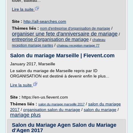
louer; Bateau...
Lire la suite
Site :
http://all-searches.com
Thèmes liés :
/
nom d'entreprise d'organisation de mariage
organiser une fete d'anniversaire de mariage
/
entreprise d'organisation de mariage
/
chateau
/
reception mariage nantes
chateau reception mariage 77
Salon du mariage Marseille | Fievent.com
January 2017, Marseille
Le salon du mariage de Marseille repris par ID
ORGANISATION est destiné à devenir enfin le plus...
Lire la suite
Site :
https://en-us.fievent.com
Thèmes liés :
/
salon du mariage
salon du mariage marseille 2017
2017
/
organisation salon du mariage
/
salon du mariage
/
mariage plus
Salon du Mariage Agen Salon du Mariage
d'Agen 2017