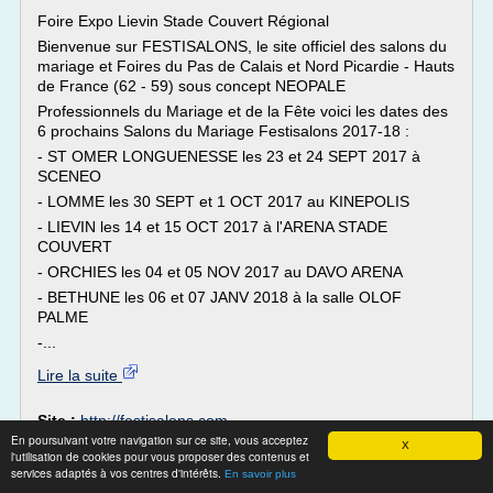
Foire Expo Lievin Stade Couvert Régional
Bienvenue sur FESTISALONS, le site officiel des salons du
mariage et Foires du Pas de Calais et Nord Picardie - Hauts
de France (62 - 59) sous concept NEOPALE
Professionnels du Mariage et de la Fête voici les dates des
6 prochains Salons du Mariage Festisalons 2017-18 :
- ST OMER LONGUENESSE les 23 et 24 SEPT 2017 à
SCENEO
- LOMME les 30 SEPT et 1 OCT 2017 au KINEPOLIS
- LIEVIN les 14 et 15 OCT 2017 à l'ARENA STADE
COUVERT
- ORCHIES les 04 et 05 NOV 2017 au DAVO ARENA
- BETHUNE les 06 et 07 JANV 2018 à la salle OLOF
PALME
-...
Lire la suite
Site :
http://festisalons.com
En poursuivant votre navigation sur ce site, vous acceptez
Thèmes liés :
salon mariage france
/
salle reception mariage
X
l'utilisation de cookies pour vous proposer des contenus et
/
/
salon du mariage 2017
nord pas de calais
salon mariage date
services adaptés à vos centres d'intérêts.
En savoir plus
/
salon mariage fete