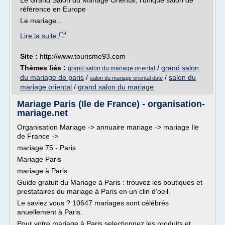
Le Grand Salon du Mariage Oriental, l'unique salon de
référence en Europe
Le mariage...
Lire la suite
Site :
http://www.tourisme93.com
Thèmes liés :
/
grand salon
grand salon du mariage oriental
du mariage de paris
/
/
salon du
salon du mariage oriental date
mariage oriental
/
grand salon du mariage
Mariage Paris (Ile de France) - organisation-
mariage.net
Organisation Mariage -> annuaire mariage -> mariage Ile
de France ->
mariage 75 - Paris
Mariage Paris
mariage à Paris
Guide gratuit du Mariage à Paris : trouvez les boutiques et
prestataires du mariage à Paris en un clin d'oeil.
Le saviez vous ? 10647 mariages sont célébrés
anuellement à Paris.
Pour votre mariage à Paris selectionnez les produits et