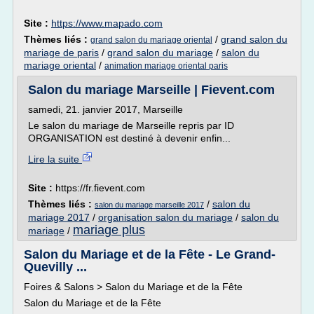
Site :
https://www.mapado.com
Thèmes liés :
/
grand salon du
grand salon du mariage oriental
mariage de paris
/
grand salon du mariage
/
salon du
mariage oriental
/
animation mariage oriental paris
Salon du mariage Marseille | Fievent.com
samedi, 21. janvier 2017, Marseille
Le salon du mariage de Marseille repris par ID
ORGANISATION est destiné à devenir enfin...
Lire la suite
Site :
https://fr.fievent.com
Thèmes liés :
/
salon du
salon du mariage marseille 2017
mariage 2017
/
organisation salon du mariage
/
salon du
mariage plus
mariage
/
Salon du Mariage et de la Fête - Le Grand-
Quevilly ...
Foires & Salons > Salon du Mariage et de la Fête
Salon du Mariage et de la Fête