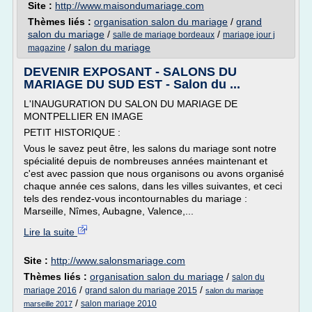
Site :
http://www.maisondumariage.com
Thèmes liés :
organisation salon du mariage
/
grand
salon du mariage
/
/
salle de mariage bordeaux
mariage jour j
/
salon du mariage
magazine
DEVENIR EXPOSANT - SALONS DU
MARIAGE DU SUD EST - Salon du ...
L'INAUGURATION DU SALON DU MARIAGE DE
MONTPELLIER EN IMAGE
PETIT HISTORIQUE :
Vous le savez peut être, les salons du mariage sont notre
spécialité depuis de nombreuses années maintenant et
c'est avec passion que nous organisons ou avons organisé
chaque année ces salons, dans les villes suivantes, et ceci
tels des rendez-vous incontournables du mariage :
Marseille, Nîmes, Aubagne, Valence,...
Lire la suite
Site :
http://www.salonsmariage.com
Thèmes liés :
organisation salon du mariage
/
salon du
/
/
mariage 2016
grand salon du mariage 2015
salon du mariage
/
salon mariage 2010
marseille 2017