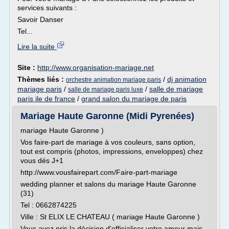
services suivants :
Savoir Danser
Tel...
Lire la suite
Site :
http://www.organisation-mariage.net
Thèmes liés :
/
dj animation
orchestre animation mariage paris
mariage paris
/
/
salle de mariage
salle de mariage paris luxe
paris ile de france
/
grand salon du mariage de paris
Mariage Haute Garonne (Midi Pyrenées)
mariage Haute Garonne )
Vos faire-part de mariage à vos couleurs, sans option,
tout est compris (photos, impressions, enveloppes) chez
vous dés J+1
http://www.vousfairepart.com/Faire-part-mariage
wedding planner et salons du mariage Haute Garonne
(31)
Tel : 0662874225
Ville : St ELIX LE CHATEAU ( mariage Haute Garonne )
Vous avez pris la décision d'officialiser votre amour mais