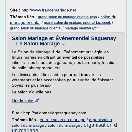
Site :
http://www.francemariage.net
Thèmes liés :
/
salon du
grand salon du mariage oriental lyon
mariage oriental
/
/
grand salon du mariage oriental facebook
/
grand salon du mariage oriental
mariage oriental lyon
Salon Mariage et Événementiel Saguenay
– Le Salon Mariage ...
Le Salon du Mariage & de l'Événement privilégie les
futurs mariés en offrant un éventail de possibilités
infinies : des fleurs, des gâteaux, des faireparts, location
de salle, photographe, etc.
Les finissants et finissantes pourront trouver les
vêtements et les accessoires pour leur bal de finissant.
Soyez les plus beaux !
Le salon n'oublie pas...
Lire la suite
Site :
http://salonmariagesaguenay.com
Thèmes liés :
entree salon du mariage
/
organisation
organisation d
salon du mariage
/
salon du mariage
/
un mariage