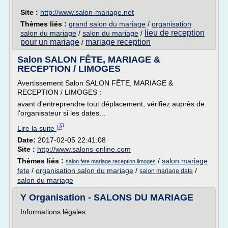
Site :
http://www.salon-mariage.net
Thèmes liés :
grand salon du mariage
/
organisation
lieu de reception
salon du mariage
/
salon du mariage
/
pour un mariage
mariage reception
/
Salon SALON FÊTE, MARIAGE &
RECEPTION / LIMOGES
Avertissement Salon SALON FÊTE, MARIAGE &
RECEPTION / LIMOGES :
avant d'entreprendre tout déplacement, vérifiez auprès de
l'organisateur si les dates...
Lire la suite
Date:
2017-02-05 22:41:08
Site :
http://www.salons-online.com
Thèmes liés :
/
salon mariage
salon fete mariage reception limoges
fete
/
organisation salon du mariage
/
/
salon mariage date
salon du mariage
Y Organisation - SALONS DU MARIAGE
Informations légales