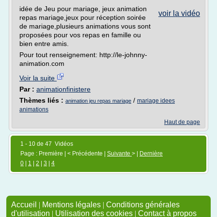
idée de Jeu pour mariage, jeux animation
voir la vidéo
repas mariage,jeux pour réception soirée
de mariage,plusieurs animations vous sont
proposées pour vos repas en famille ou
bien entre amis.
Pour tout renseignement: http://le-johnny-
animation.com
Voir la suite
Par :
animationfinistere
Thèmes liés :
/
mariage idees
animation jeu repas mariage
animations
Haut de page
1 - 10 de 47 Vidéos
Page : Première | < Précédente |
Suivante
> |
Dernière
0
|
1
|
2
|
3
|
4
Accueil
|
Mentions légales
|
Conditions générales
d'utilisation
|
Utilisation des cookies
|
Contact à propos