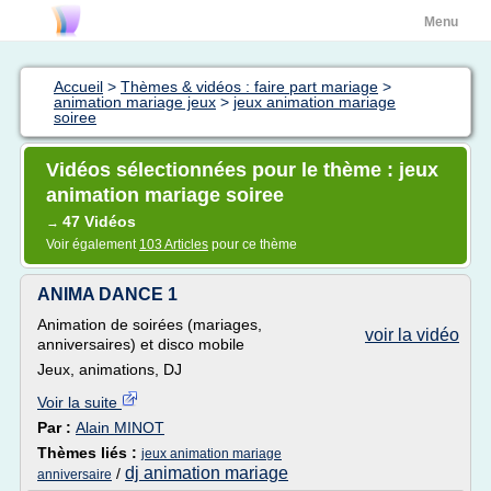
Menu
Accueil
>
Thèmes & vidéos : faire part mariage
>
animation mariage jeux
>
jeux animation mariage
soiree
Vidéos sélectionnées pour le thème : jeux
animation mariage soiree
47 Vidéos
→
Voir également
103 Articles
pour ce thème
ANIMA DANCE 1
Animation de soirées (mariages,
voir la vidéo
anniversaires) et disco mobile
Jeux, animations, DJ
Voir la suite
Par :
Alain MINOT
Thèmes liés :
jeux animation mariage
dj animation mariage
/
anniversaire