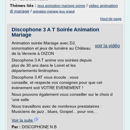
Thèmes liés :
/
video animation
jeux animation mariage soiree
dj mariage
/
animation mariage jeux gratuit
Haut de page
Discophone 3 A T Soirée Animation
Mariage
Animation soirée Mariage avec DJ,
voir la vidéo
sonorisation et jeux de lumière au Château
de la Verrerie à OIZON
Discophone 3 A T anime vos soirées depuis
plus de 30 ans dans le Loiret et les
départements limitrophes .
Discophone 3 AT vous écoute , vous
conseille, et respecte vos consignes pour que cet
évènement soit VOTRE EVENEMENT !
Nous pouvons également vous conseiller sur le choix d
'une salle
Nous travaillons avec de nombreux prestataires :
Musiciens de jazz , blues, Gospel... pour vos...
Voir la suite
Par :
DISCOPHONE N B