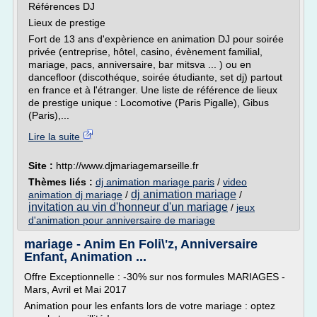
Références DJ
Lieux de prestige
Fort de 13 ans d'expèrience en animation DJ pour soirée
privée (entreprise, hôtel, casino, évènement familial,
mariage, pacs, anniversaire, bar mitsva ... ) ou en
dancefloor (discothéque, soirée étudiante, set dj) partout
en france et à l'étranger. Une liste de référence de lieux
de prestige unique : Locomotive (Paris Pigalle), Gibus
(Paris),...
Lire la suite
Site :
http://www.djmariagemarseille.fr
Thèmes liés :
dj animation mariage paris
/
video
dj animation mariage
animation dj mariage
/
/
invitation au vin d'honneur d'un mariage
/
jeux
d'animation pour anniversaire de mariage
mariage - Anim En Foli\'z, Anniversaire
Enfant, Animation ...
Offre Exceptionnelle : -30% sur nos formules MARIAGES -
Mars, Avril et Mai 2017
Animation pour les enfants lors de votre mariage : optez