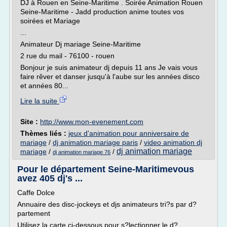
DJ à Rouen en Seine-Maritime . Soirée Animation Rouen
Seine-Maritime - Jadd production anime toutes vos
soirées et Mariage
...
Animateur Dj mariage Seine-Maritime
2 rue du mail - 76100 - rouen
Bonjour je suis animateur dj depuis 11 ans Je vais vous
faire rêver et danser jusqu'à l'aube sur les années disco
et années 80...
Lire la suite
Site :
http://www.mon-evenement.com
Thèmes liés :
jeux d'animation pour anniversaire de
mariage
/
dj animation mariage paris
/
video animation dj
dj animation mariage
mariage
/
/
dj animation mariage 76
Pour le département Seine-Maritimevous
avez 405 dj's ...
Caffe Dolce
Annuaire des disc-jockeys et djs animateurs tri?s par d?
partement
Utilisez la carte ci-dessous pour s?lectionner le d?