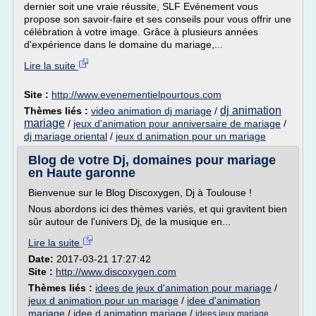
dernier soit une vraie réussite, SLF Evénement vous
propose son savoir-faire et ses conseils pour vous offrir une
célébration à votre image. Grâce à plusieurs années
d'expérience dans le domaine du mariage,...
Lire la suite
Site :
http://www.evenementielpourtous.com
dj animation
Thèmes liés :
video animation dj mariage
/
mariage
/
jeux d'animation pour anniversaire de mariage
/
dj mariage oriental
/
jeux d animation pour un mariage
Blog de votre Dj, domaines pour mariage
en Haute garonne
Bienvenue sur le Blog Discoxygen, Dj à Toulouse !
Nous abordons ici des thèmes variés, et qui gravitent bien
sûr autour de l'univers Dj, de la musique en...
Lire la suite
Date:
2017-03-21 17:27:42
Site :
http://www.discoxygen.com
Thèmes liés :
idees de jeux d'animation pour mariage
/
jeux d animation pour un mariage
/
idee d'animation
mariage
/
idee d animation mariage
/
idees jeux mariage