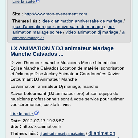
Lire la suite
Site :
http://www.mon-evenement.com
Thèmes liés :
idee d'animation anniversaire de mariage
/
jeux d'animation pour anniversaire de mariage
/
jeux
animation mariage soiree
/
video animation dj mariage
/
dj
animation mariage 37
LX ANIMATION // DJ animateur Mariage
Manche Calvados ...
Dj vin d'honneur manche Musiciens Messe bénediction
Eglise Manche Calvados Location de matériel sonorisation
et éclairage Disc Jockey Animateur Coordonnées Xavier
Letourniant DJ Animateur Manche
Lx Animation, animateur Dj mariage, manche
Xavier Letourniant (DJ animateur pro) et son équipe de
musiciens professionnels sont à votre service pour animer
vos cérémonies, cocktails, vins...
Lire la suite
Date:
2012-07-17 19:38:57
Site :
http://lx-animation.fr
dj animation
Thèmes liés :
/
dj animation mariage calvados