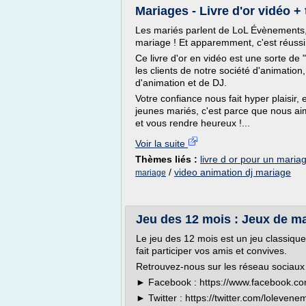
Mariages - Livre d'or vidéo 
Les mariés parlent de LoL Évènements, 
mariage ! Et apparemment, c'est réussi 
Ce livre d'or en vidéo est une sorte de
les clients de notre société d'animation
d'animation et de DJ.
Votre confiance nous fait hyper plaisir
jeunes mariés, c'est parce que nous ai
et vous rendre heureux !...
Voir la suite
Thèmes liés :
livre d or pour un maria
/
video animation dj mariage
mariage
Jeu des 12 mois : Jeux de m
Le jeu des 12 mois est un jeu classiqu
fait participer vos amis et convives.
Retrouvez-nous sur les réseau sociaux 
► Facebook : https://www.facebook.co
► Twitter : https://twitter.com/lolevene