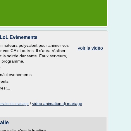
- LoL Evènements
nimateurs polyvalent pour animer vos
voir la vidéo
 vos CE et autres. Il s'aura réaliser
et la soirée dansante. Faux serveurs,
au programme.
:
m/lol.evenements
ments
es:...
/
video animation dj mariage
ersaire de mariage
alle
ne salle, c'est la lumière.