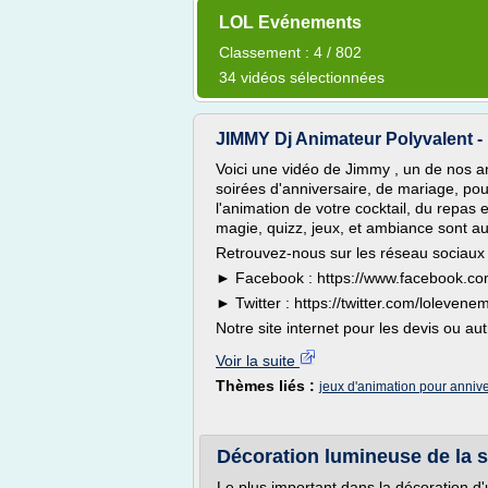
LOL Evénements
Classement : 4 / 802
34 vidéos sélectionnées
JIMMY Dj Animateur Polyvalent 
Voici une vidéo de Jimmy , un de nos a
soirées d'anniversaire, de mariage, pour
l'animation de votre cocktail, du repas 
magie, quizz, jeux, et ambiance sont 
Retrouvez-nous sur les réseau sociaux 
► Facebook : https://www.facebook.co
► Twitter : https://twitter.com/lolevene
Notre site internet pour les devis ou autr
Voir la suite
Thèmes liés :
jeux d'animation pour anniv
Décoration lumineuse de la s
Le plus important dans la décoration d'u