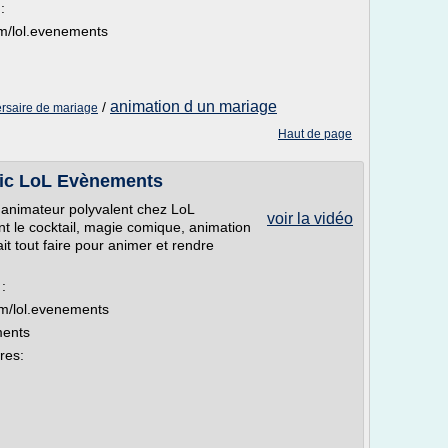
:
m/lol.evenements
animation d un mariage
/
ersaire de mariage
Haut de page
eric LoL Evènements
c, animateur polyvalent chez LoL
voir la vidéo
 le cocktail, magie comique, animation
ait tout faire pour animer et rendre
.
:
m/lol.evenements
ments
res: