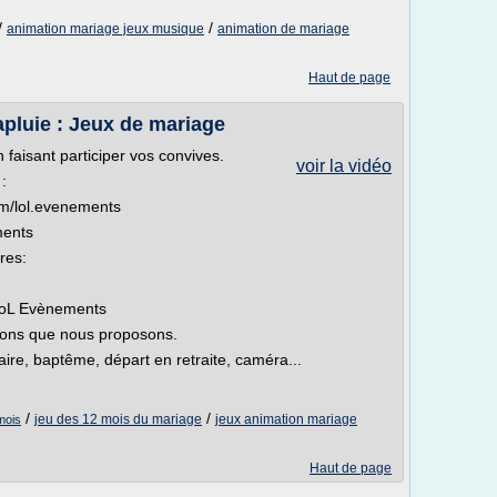
/
/
animation mariage jeux musique
animation de mariage
Haut de page
pluie : Jeux de mariage
 faisant participer vos convives.
voir la vidéo
:
m/lol.evenements
ments
res:
LoL Evènements
tions que nous proposons.
aire, baptême, départ en retraite, caméra...
/
/
jeu des 12 mois du mariage
jeux animation mariage
mois
Haut de page