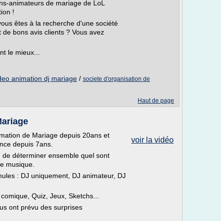
ens-animateurs de mariage de LoL
ion !
vous êtes à la recherche d'une société
t de bons avis clients ? Vous avez
nt le mieux...
deo animation dj mariage
/
societe d'organisation de
Haut de page
Mariage
imation de Mariage depuis 20ans et
voir la vidéo
ance depuis 7ans.
in de déterminer ensemble quel sont
de musique.
mules : DJ uniquement, DJ animateur, DJ
 comique, Quiz, Jeux, Sketchs...
us ont prévu des surprises