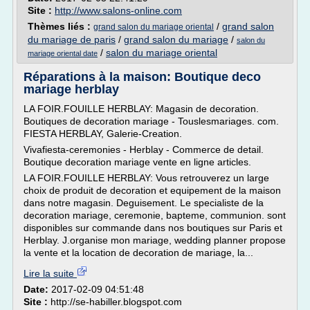
Site :
http://www.salons-online.com
Thèmes liés :
/
grand salon
grand salon du mariage oriental
du mariage de paris
/
grand salon du mariage
/
salon du
/
salon du mariage oriental
mariage oriental date
Réparations à la maison: Boutique deco
mariage herblay
LA FOIR.FOUILLE HERBLAY: Magasin de decoration.
Boutiques de decoration mariage - Touslesmariages. com.
FIESTA HERBLAY, Galerie-Creation.
Vivafiesta-ceremonies - Herblay - Commerce de detail.
Boutique decoration mariage vente en ligne articles.
LA FOIR.FOUILLE HERBLAY: Vous retrouverez un large
choix de produit de decoration et equipement de la maison
dans notre magasin. Deguisement. Le specialiste de la
decoration mariage, ceremonie, bapteme, communion. sont
disponibles sur commande dans nos boutiques sur Paris et
Herblay. J.organise mon mariage, wedding planner propose
la vente et la location de decoration de mariage, la...
Lire la suite
Date:
2017-02-09 04:51:48
Site :
http://se-habiller.blogspot.com