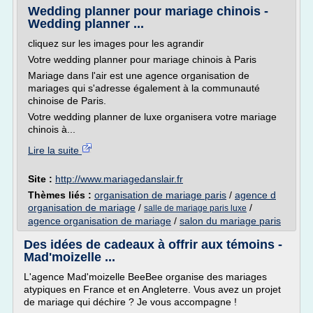
Wedding planner pour mariage chinois -
Wedding planner ...
cliquez sur les images pour les agrandir
Votre wedding planner pour mariage chinois à Paris
Mariage dans l'air est une agence organisation de
mariages qui s'adresse également à la communauté
chinoise de Paris.
Votre wedding planner de luxe organisera votre mariage
chinois à...
Lire la suite
Site :
http://www.mariagedanslair.fr
Thèmes liés :
organisation de mariage paris
/
agence d
organisation de mariage
/
/
salle de mariage paris luxe
agence organisation de mariage
/
salon du mariage paris
Des idées de cadeaux à offrir aux témoins -
Mad'moizelle ...
L'agence Mad'moizelle BeeBee organise des mariages
atypiques en France et en Angleterre. Vous avez un projet
de mariage qui déchire ? Je vous accompagne !