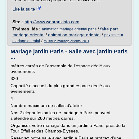
Lire la suite
Site :
http://www.webrankinfo.com
Thèmes liés :
/
faire part
animation mariage oriental paris
mariage oriental
/
animation mariage oriental
/
prix traiteur
/
mariage oriental
musique mariage oriental 2011
Mariage jardin Paris - Salle avec jardin Paris
...
mètres carrés de l'ensemble de l'espace dédié aux
événements
320
Capacité d'accueil du plus grand espace dédié aux
événements
4
Nombre maximum de salles d'atelier
Nos 2 elegantes salles de mariage à Paris peuvent
s'étendre sur 280 mètres carrés.
Organisez votre mariage dans un jardin a Paris, pres de la
Tour Effeil et des Champs-Elysees.
Reservez notre salle avec jardin a Paris et profitez d'une