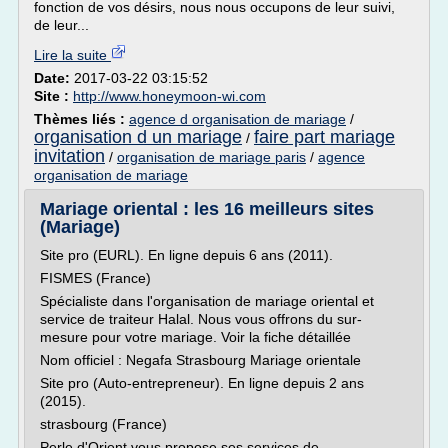
fonction de vos désirs, nous nous occupons de leur suivi,
de leur...
Lire la suite
Date:
2017-03-22 03:15:52
Site :
http://www.honeymoon-wi.com
Thèmes liés :
agence d organisation de mariage
/
organisation d un mariage
faire part mariage
/
invitation
/
organisation de mariage paris
/
agence
organisation de mariage
Mariage oriental : les 16 meilleurs sites
(Mariage)
Site pro (EURL). En ligne depuis 6 ans (2011).
FISMES (France)
Spécialiste dans l'organisation de mariage oriental et
service de traiteur Halal. Nous vous offrons du sur-
mesure pour votre mariage. Voir la fiche détaillée
Nom officiel : Negafa Strasbourg Mariage orientale
Site pro (Auto-entrepreneur). En ligne depuis 2 ans
(2015).
strasbourg (France)
Perle d'Orient vous propose ses services de...