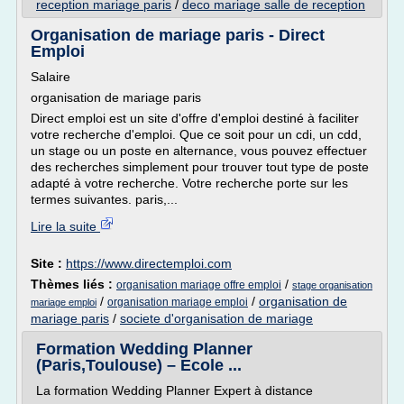
reception mariage paris
/
deco mariage salle de reception
Organisation de mariage paris - Direct
Emploi
Salaire
organisation de mariage paris
Direct emploi est un site d'offre d'emploi destiné à faciliter
votre recherche d'emploi. Que ce soit pour un cdi, un cdd,
un stage ou un poste en alternance, vous pouvez effectuer
des recherches simplement pour trouver tout type de poste
adapté à votre recherche. Votre recherche porte sur les
termes suivantes. paris,...
Lire la suite
Site :
https://www.directemploi.com
Thèmes liés :
/
organisation mariage offre emploi
stage organisation
/
/
organisation de
organisation mariage emploi
mariage emploi
mariage paris
/
societe d'organisation de mariage
Formation Wedding Planner
(Paris,Toulouse) – Ecole ...
La formation Wedding Planner Expert à distance