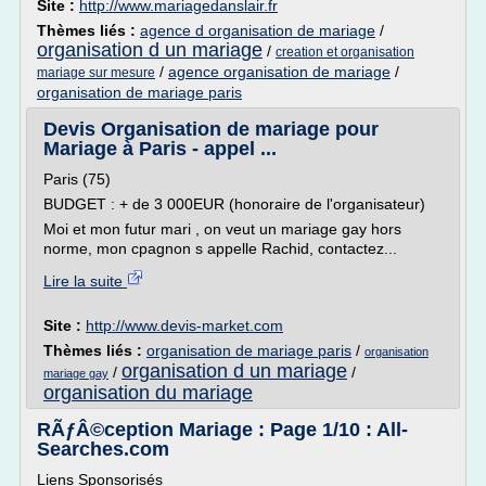
Site :
http://www.mariagedanslair.fr
Thèmes liés :
agence d organisation de mariage
/
organisation d un mariage
/
creation et organisation
/
agence organisation de mariage
/
mariage sur mesure
organisation de mariage paris
Devis Organisation de mariage pour
Mariage à Paris - appel ...
Paris (75)
BUDGET : + de 3 000EUR (honoraire de l'organisateur)
Moi et mon futur mari , on veut un mariage gay hors
norme, mon cpagnon s appelle Rachid, contactez...
Lire la suite
Site :
http://www.devis-market.com
Thèmes liés :
organisation de mariage paris
/
organisation
organisation d un mariage
/
/
mariage gay
organisation du mariage
RÃƒÂ©ception Mariage : Page 1/10 : All-
Searches.com
Liens Sponsorisés