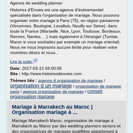
Agence de wedding planner
Histoires d'Envies est une agence d'événementiel
spécialisée dans l'organisation de mariage. Nous pouvons
organiser votre mariage à Paris (75), en région parisienne
(Vincennes, Boulogne, Levallois, Neuilly sur Seine), dans
toute la France (Marseille, Nice, Lyon, Toulouse, Bordeaux,
Rennes, Nantes, ...) mais également à l'étranger (Tunisie,
Maroc si vous souhaitez par exemple un mariage oriental).
Nous ne nous imposons aucune limite pour réaliser votre
moindres désirs et nous...
Lire la suite
Date:
2017-03-22 04:00:05
Site :
http://www.histoiresdenvies.com
Thèmes liés :
agence d organisation de mariage
/
organisation d un mariage
/
organisation de mariage
conseil
paris
/
agence organisation de mariage
/
organisation mariage
Mariage à Marrakech au Maroc |
Organisation mariage à ...
Mariage Marrakech Maroc, organisation de mariage à
Marrakech au Maroc par des wedding planners seniors et
des organisatrices de mariages qualifiées appartenant à