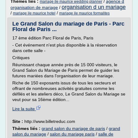
Thèmes liés :
/
agence d
mariage ile maurice wedding planner
organisation d un mariage
organisation de mariage
/
/
/
mariage ile maurice hotel
mariage ile maurice formalites
Le Grand Salon du mariage de Paris - Parc
Floral de Paris ...
17 ème édition Parc Floral de Paris, Paris
- Cet événement n'est plus disponible à la réservation
dans cette salle -
Critiques
Réunissant chaque année près de 15 000 visiteurs, le
Grand Salon du Mariage de Paris permet de guider les
futures mariées dans l'organisation de leur mariage.
Riche de 150 exposants issus de tous les secteurs et
offrant de nombreuses activités gratuites comme les
défilés et les ateliers déco, Le Grand Salon du Mariage se
veut pour sa 16ème édition...
Lire la suite
Site :
http://www.billetreduc.com
Thèmes liés :
grand salon du mariage de paris
/
grand
salon du mariage
/
salon du mariage paris
/
salle de