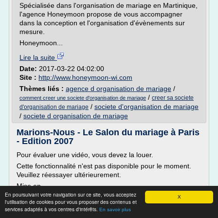
Spécialisée dans l'organisation de mariage en Martinique,
l'agence Honeymoon propose de vous accompagner
dans la conception et l'organisation d'évènements sur
mesure.
Honeymoon...
Lire la suite
Date:
2017-03-22 04:02:00
Site :
http://www.honeymoon-wi.com
Thèmes liés :
agence d organisation de mariage
/
/
creer sa societe
comment creer une societe d'organisation de mariage
/
societe d'organisation de mariage
d'organisation de mariage
/
societe d organisation de mariage
Marions-Nous - Le Salon du mariage à Paris
- Edition 2007
Pour évaluer une vidéo, vous devez la louer.
Cette fonctionnalité n'est pas disponible pour le moment.
Veuillez réessayer ultérieurement.
Mise en...
En poursuivant votre navigation sur ce site, vous acceptez
X
Lire la suite
l'utilisation de cookies pour vous proposer des contenus et
services adaptés à vos centres d'intérêts.
En savoir plus