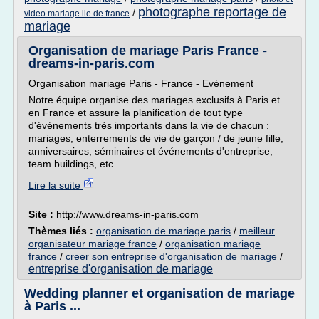
photographe reportage de
/
video mariage ile de france
mariage
Organisation de mariage Paris France -
dreams-in-paris.com
Organisation mariage Paris - France - Evénement
Notre équipe organise des mariages exclusifs à Paris et
en France et assure la planification de tout type
d'événements très importants dans la vie de chacun :
mariages, enterrements de vie de garçon / de jeune fille,
anniversaires, séminaires et événements d'entreprise,
team buildings, etc....
Lire la suite
Site :
http://www.dreams-in-paris.com
Thèmes liés :
organisation de mariage paris
/
meilleur
organisateur mariage france
/
organisation mariage
france
/
creer son entreprise d'organisation de mariage
/
entreprise d'organisation de mariage
Wedding planner et organisation de mariage
à Paris ...