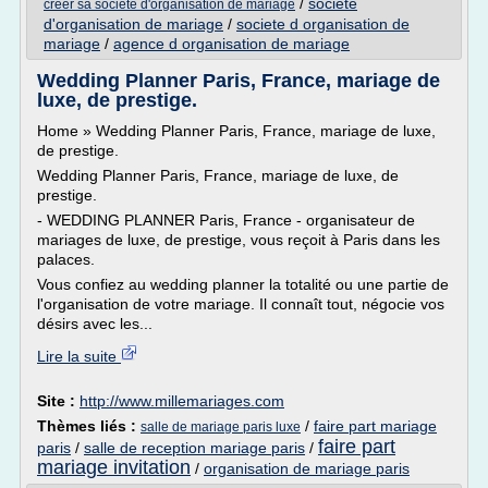
/
societe
creer sa societe d'organisation de mariage
d'organisation de mariage
/
societe d organisation de
mariage
/
agence d organisation de mariage
Wedding Planner Paris, France, mariage de
luxe, de prestige.
Home » Wedding Planner Paris, France, mariage de luxe,
de prestige.
Wedding Planner Paris, France, mariage de luxe, de
prestige.
- WEDDING PLANNER Paris, France - organisateur de
mariages de luxe, de prestige, vous reçoit à Paris dans les
palaces.
Vous confiez au wedding planner la totalité ou une partie de
l'organisation de votre mariage. Il connaît tout, négocie vos
désirs avec les...
Lire la suite
Site :
http://www.millemariages.com
Thèmes liés :
/
faire part mariage
salle de mariage paris luxe
faire part
paris
/
salle de reception mariage paris
/
mariage invitation
/
organisation de mariage paris