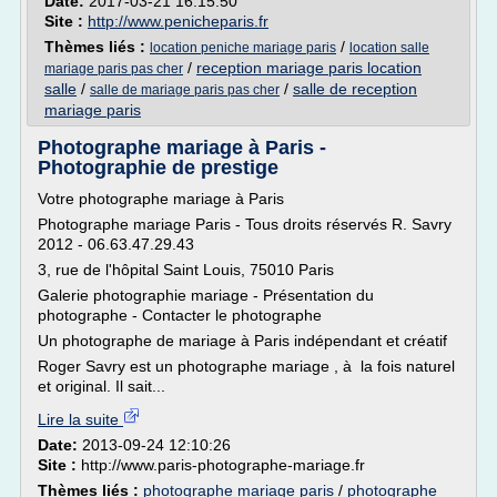
Date:
2017-03-21 16:15:50
Site :
http://www.penicheparis.fr
Thèmes liés :
/
location peniche mariage paris
location salle
/
reception mariage paris location
mariage paris pas cher
salle
/
/
salle de reception
salle de mariage paris pas cher
mariage paris
Photographe mariage à Paris -
Photographie de prestige
Votre photographe mariage à Paris
Photographe mariage Paris - Tous droits réservés R. Savry
2012 - 06.63.47.29.43
3, rue de l'hôpital Saint Louis, 75010 Paris
Galerie photographie mariage - Présentation du
photographe - Contacter le photographe
Un photographe de mariage à Paris indépendant et créatif
Roger Savry est un photographe mariage , à la fois naturel
et original. Il sait...
Lire la suite
Date:
2013-09-24 12:10:26
Site :
http://www.paris-photographe-mariage.fr
Thèmes liés :
photographe mariage paris
/
photographe