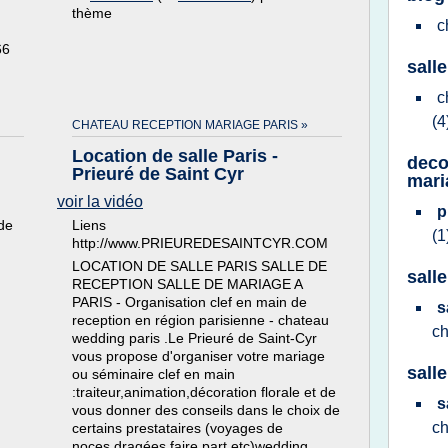
thème
c
66
sall
c
(4
CHATEAU RECEPTION MARIAGE PARIS »
Location de salle Paris -
deco
Prieuré de Saint Cyr
mari
voir la vidéo
p
de
Liens
(1
http://www.PRIEUREDESAINTCYR.COM
LOCATION DE SALLE PARIS SALLE DE
sall
RECEPTION SALLE DE MARIAGE A
PARIS - Organisation clef en main de
s
reception en région parisienne - chateau
c
wedding paris .Le Prieuré de Saint-Cyr
vous propose d'organiser votre mariage
sall
ou séminaire clef en main
:traiteur,animation,décoration florale et de
s
vous donner des conseils dans le choix de
c
certains prestataires (voyages de
noces,dragées,faire part,etc)wedding