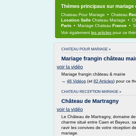
Thèmes principaux sur mariage
Chateau
Pour
Mariage
•
Chateau
Re
Location Salle
Chateau Mariage
•
C
Paris
•
Mariage Chateau
France
•
S
Voir également
les articles
pour ce th
CHATEAU POUR MARIAGE »
Mariage frangin château mai
voir la vidéo
Mariage frangin château & mairie
→
48 Vidéos
(et
82 Articles
) pour ce t
CHATEAU RECEPTION MARIAGE »
Château de Martragny
voir la vidéo
Le Château de Martragny, domaine de
charme situé entre Caen et Bayeux, s
ravir les convives de votre réception d
mariage.