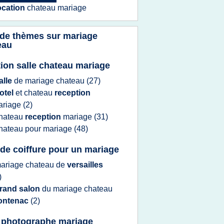
ocation
chateau mariage
 de thèmes sur
mariage
eau
tion salle chateau mariage
alle
de
mariage chateau
(27)
otel
et
chateau
reception
ariage
(2)
hateau
reception
mariage
(31)
hateau
pour
mariage
(48)
 de coiffure pour un mariage
ariage chateau
de
versailles
)
rand salon
du
mariage chateau
rontenac
(2)
 photographe mariage