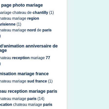
 page photo mariage
ariage chateau
de
chantilly
(1)
hateau mariage
region
arisienne
(1)
hateau mariage
nord
de
paris
)
 d'animation anniversaire de
age
hateau
reception
mariage
77
)
nisation mariage france
hateau mariage
sud france
(1)
eau reception mariage paris
hateau mariage
paris
(14)
ocation
chateau mariage
paris