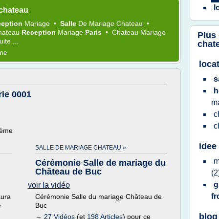
l
 chateau
ception
Mariage
•
Salle
De
Mariage Chateau
•
hateau
Reception
Mariage
Paris
•
Chateau Mariage
Plus
uite ...
chat
ème
loca
s
h
rie 0001
m
c
c
hème
idee
SALLE DE MARIAGE CHATEAU »
m
Cérémonie Salle de mariage du
Château de Buc
(2
g
voir la vidéo
f
aura
Cérémonie Salle du mariage Château de
e
Buc
blog
→
27 Vidéos
(et
198 Articles
) pour ce