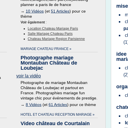
planner a paris ile de france
mise
→
10 Vidéos
(et
51 Articles
) pour ce
m
thème
c
Voir également
:
p
Location Chateau Mariage Paris
Salle Mariage Chateau Paris
c
Chateau Mariage Region Parisienne
(1
MARIAGE CHATEAU FRANCE »
idee
Photographe mariage
mari
Montauban Château de
Loubejac
c
(2
voir la vidéo
à
Photographe de mariage Montauban
orga
Château de Loubejac et partout en
France. Photographies mariage fun
c
vintage chic pour événements de prestige.
→
8 Vidéos
(et
61 Articles
) pour ce thème
chat
HOTEL ET CHATEAU RECEPTION MARIAGE »
c
l
Video château de Courtalain