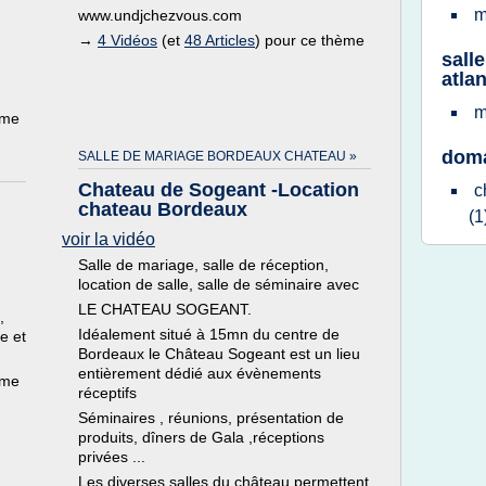
m
www.undjchezvous.com
→
4 Vidéos
(et
48 Articles
) pour ce thème
sall
atla
m
ème
doma
SALLE DE MARIAGE BORDEAUX CHATEAU »
Chateau de Sogeant -Location
c
chateau Bordeaux
(1
voir la vidéo
Salle de mariage, salle de réception,
location de salle, salle de séminaire avec
LE CHATEAU SOGEANT.
,
Idéalement situé à 15mn du centre de
e et
Bordeaux le Château Sogeant est un lieu
entièrement dédié aux évènements
ème
réceptifs
Séminaires , réunions, présentation de
produits, dîners de Gala ,réceptions
privées ...
Les diverses salles du château permettent