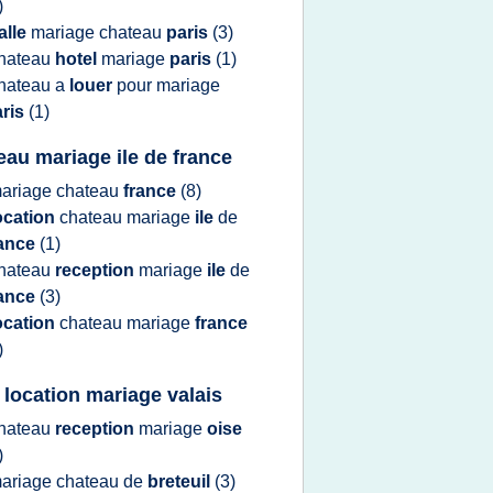
)
alle
mariage chateau
paris
(3)
hateau
hotel
mariage
paris
(1)
hateau
a
louer
pour
mariage
aris
(1)
eau mariage ile de france
ariage chateau
france
(8)
ocation
chateau mariage
ile
de
rance
(1)
hateau
reception
mariage
ile
de
rance
(3)
ocation
chateau mariage
france
)
e location mariage valais
hateau
reception
mariage
oise
)
ariage chateau
de
breteuil
(3)