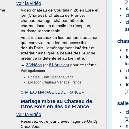
(3
voir la vidéo
s
ème
Video chateau de Courtalain 28 en Eure et
loir (Chartres), Château de France,
c
chateau mariage, château hôtel de
c
charme, location de salle de réception,
p
tourisme responsable
Vous recherchez un lieu authentique ainsi
chat
que convivial, rapidement accessible
depuis Paris, l'aménagement intérieur et
m
extérieur ainsi que la beauté des lieux se
l
prêtent à la détente et au bien être.
f
→
2 Vidéos
(et
81 Articles
) pour ce thème
c
Voir également
:
Chateau Hotel Mariage Paris
f
Location Chateau Mariage France
l
(1
CHATEAU MARIAGE ILE DE FRANCE »
Mariage mixte au Chateau de
sall
Gros Bois en Iles de France
c
voir la vidéo
(1
Réservez votre jour J avec l'agence Un Dj
m
Chez Vous