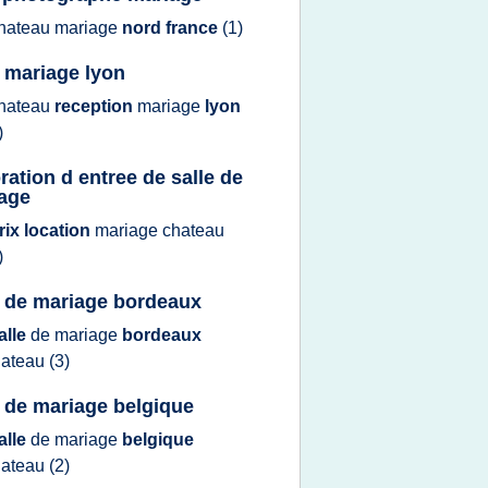
hateau mariage
nord france
(1)
e mariage lyon
hateau
reception
mariage
lyon
)
ration d entree de salle de
age
rix location
mariage chateau
)
e de mariage bordeaux
alle
de
mariage
bordeaux
hateau
(3)
e de mariage belgique
alle
de
mariage
belgique
hateau
(2)