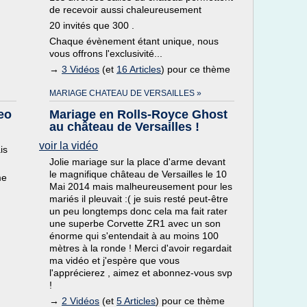
de recevoir aussi chaleureusement
20 invités que 300 .
Chaque évènement étant unique, nous
vous offrons l'exclusivité...
→
3 Vidéos
(et
16 Articles
) pour ce thème
MARIAGE CHATEAU DE VERSAILLES »
eo
Mariage en Rolls-Royce Ghost
au château de Versailles !
voir la vidéo
is
Jolie mariage sur la place d'arme devant
le magnifique château de Versailles le 10
me
Mai 2014 mais malheureusement pour les
mariés il pleuvait :( je suis resté peut-être
un peu longtemps donc cela ma fait rater
une superbe Corvette ZR1 avec un son
énorme qui s'entendait à au moins 100
mètres à la ronde ! Merci d'avoir regardait
ma vidéo et j'espère que vous
l'apprécierez , aimez et abonnez-vous svp
!
→
2 Vidéos
(et
5 Articles
) pour ce thème