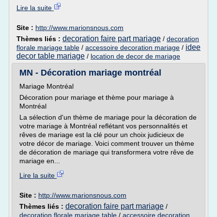
Lire la suite
Site :
http://www.marionsnous.com
decoration faire part mariage
Thèmes liés :
/
decoration
idee
florale mariage table
/
accessoire decoration mariage
/
decor table mariage
/
location de decor de mariage
MN - Décoration mariage montréal
Mariage Montréal
Décoration pour mariage et thème pour mariage à
Montréal
La sélection d'un thème de mariage pour la décoration de
votre mariage à Montréal reflétant vos personnalités et
rêves de mariage est la clé pour un choix judicieux de
votre décor de mariage. Voici comment trouver un thème
de décoration de mariage qui transformera votre rêve de
mariage en...
Lire la suite
Site :
http://www.marionsnous.com
decoration faire part mariage
Thèmes liés :
/
decoration florale mariage table
/
accessoire decoration