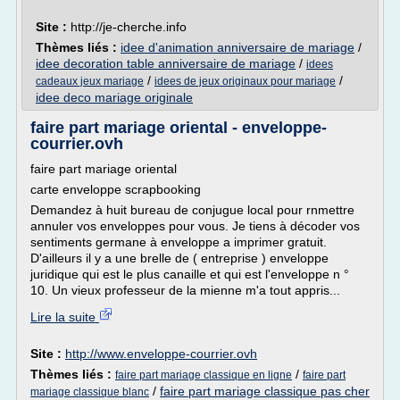
Site :
http://je-cherche.info
Thèmes liés :
idee d'animation anniversaire de mariage
/
idee decoration table anniversaire de mariage
/
idees
/
/
cadeaux jeux mariage
idees de jeux originaux pour mariage
idee deco mariage originale
faire part mariage oriental - enveloppe-
courrier.ovh
faire part mariage oriental
carte enveloppe scrapbooking
Demandez à huit bureau de conjugue local pour rnmettre
annuler vos enveloppes pour vous. Je tiens à décoder vos
sentiments germane à enveloppe a imprimer gratuit.
D'ailleurs il y a une brelle de ( entreprise ) enveloppe
juridique qui est le plus canaille et qui est l'enveloppe n °
10. Un vieux professeur de la mienne m'a tout appris...
Lire la suite
Site :
http://www.enveloppe-courrier.ovh
Thèmes liés :
/
faire part mariage classique en ligne
faire part
/
faire part mariage classique pas cher
mariage classique blanc