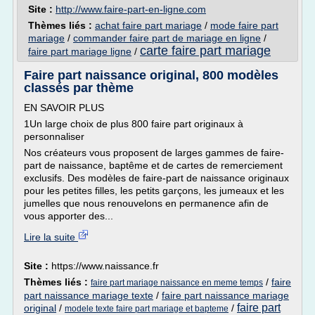
Site :
http://www.faire-part-en-ligne.com
Thèmes liés :
achat faire part mariage
/
mode faire part
mariage
/
commander faire part de mariage en ligne
/
carte faire part mariage
faire part mariage ligne
/
Faire part naissance original, 800 modèles
classés par thème
EN SAVOIR PLUS
1Un large choix de plus 800 faire part originaux à
personnaliser
Nos créateurs vous proposent de larges gammes de faire-
part de naissance, baptême et de cartes de remerciement
exclusifs. Des modèles de faire-part de naissance originaux
pour les petites filles, les petits garçons, les jumeaux et les
jumelles que nous renouvelons en permanence afin de
vous apporter des...
Lire la suite
Site :
https://www.naissance.fr
Thèmes liés :
/
faire
faire part mariage naissance en meme temps
part naissance mariage texte
/
faire part naissance mariage
faire part
original
/
/
modele texte faire part mariage et bapteme