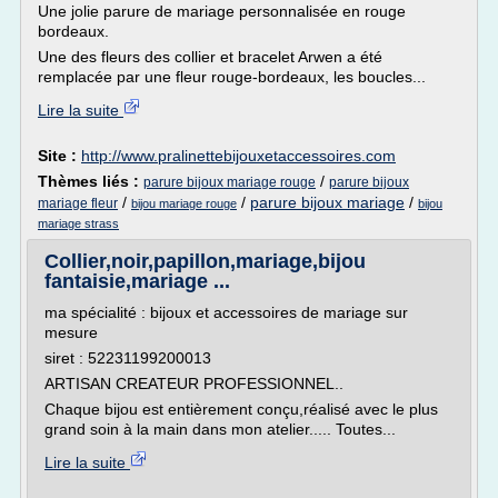
Une jolie parure de mariage personnalisée en rouge
bordeaux.
Une des fleurs des collier et bracelet Arwen a été
remplacée par une fleur rouge-bordeaux, les boucles...
Lire la suite
Site :
http://www.pralinettebijouxetaccessoires.com
Thèmes liés :
/
parure bijoux mariage rouge
parure bijoux
/
/
parure bijoux mariage
/
mariage fleur
bijou mariage rouge
bijou
mariage strass
Collier,noir,papillon,mariage,bijou
fantaisie,mariage ...
ma spécialité : bijoux et accessoires de mariage sur
mesure
siret : 52231199200013
ARTISAN CREATEUR PROFESSIONNEL..
Chaque bijou est entièrement conçu,réalisé avec le plus
grand soin à la main dans mon atelier..... Toutes...
Lire la suite