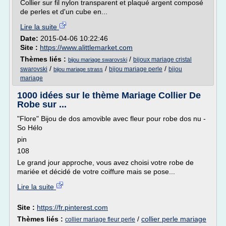
Collier sur fil nylon transparent et plaqué argent composé
de perles et d'un cube en...
Lire la suite
Date:
2015-04-06 10:22:46
Site :
https://www.alittlemarket.com
Thèmes liés :
/
bijoux mariage cristal
bijou mariage swarovski
/
/
/
swarovski
bijou mariage perle
bijou
bijou mariage strass
mariage
1000 idées sur le thème Mariage Collier De
Robe sur ...
"Flore" Bijou de dos amovible avec fleur pour robe dos nu -
So Hélo
pin
108
Le grand jour approche, vous avez choisi votre robe de
mariée et décidé de votre coiffure mais se pose...
Lire la suite
Site :
https://fr.pinterest.com
Thèmes liés :
/
collier perle mariage
collier mariage fleur perle