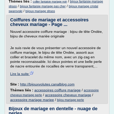
Thèmes liés :
/
bijoux fantaisie mariage
collier fantaisie mariage noir
/
/
strass
bijoux fantaisie mariage pas cher
bijoux mariage cristal
/
swarovski
bijoux mariage strass
Coiffures de mariage et accessoires
cheveux mariage - Page ...
Nouvel accessoire coiffure mariage : bijou de tête Ondée,
bijou de cheveux mariée originale
Je suis ravie de vous présenter un nouvel accessoire de
coiffure mariage, le bijou de tête Ondée, assorti aux
collier et bracelet du même nom, avec un zig-zag en
pointe reconnaissable. Ici deux pointes et une belle perle
de nacre entourée de rocailles de verre transparent,...
Lire la suite
Site :
http://bijouxvolutes.canalblog.com
Thèmes liés :
accessoires coiffure mariage
/
accessoire
/
accessoire cheveux mariage
/
cheveux mariage perle
accessoire mariage mariee
/
bijou mariage perle
Bijoux de mariage en dentelle - nuage de
perles