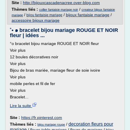
Site :
http://bijouxcascadenacree.over-blog.com
Thèmes liés :
/
collier fantaisie mariage noir
createur bijoux fantaisie
/
/
bijoux fantaisie mariage
/
bijou fantaisie mariage
mariage
accessoire bijoux mariage
˚• ๑ bracelet bijou mariage ROUGE ET NOIR
fleur | idées ...
°o bracelet bijou mariage ROUGE ET NOIR fleur
Voir plus
12 boules décoratives noir
Voir plus
Bijou de bras mariée, mariage fleur de soie ivoire
Voir plus
mobile perles et fil de fer
Voir plus
Bracelet...
Lire la suite
Site :
https://fr.pinterest.com
decoration fleurs pour
Thèmes liés :
/
bijou mariage rouge
mariage
/
fleurs table mariage
/
fleurs de mariage
/