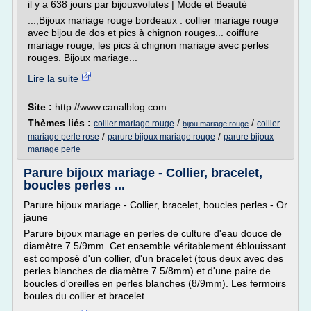
il y a 638 jours par bijouxvolutes | Mode et Beauté
...;Bijoux mariage rouge bordeaux : collier mariage rouge
avec bijou de dos et pics à chignon rouges... coiffure
mariage rouge, les pics à chignon mariage avec perles
rouges. Bijoux mariage...
Lire la suite
Site :
http://www.canalblog.com
Thèmes liés :
/
/
collier mariage rouge
collier
bijou mariage rouge
/
/
mariage perle rose
parure bijoux mariage rouge
parure bijoux
mariage perle
Parure bijoux mariage - Collier, bracelet,
boucles perles ...
Parure bijoux mariage - Collier, bracelet, boucles perles - Or
jaune
Parure bijoux mariage en perles de culture d'eau douce de
diamètre 7.5/9mm. Cet ensemble véritablement éblouissant
est composé d'un collier, d'un bracelet (tous deux avec des
perles blanches de diamètre 7.5/8mm) et d'une paire de
boucles d'oreilles en perles blanches (8/9mm). Les fermoirs
boules du collier et bracelet...