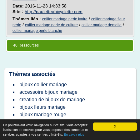
Date:
2016-11-23 14:33:58
Site :
http://pauletteabicyclette.com
Thèmes liés :
/
collier mariage perle ivoire
collier mariage fleur
/
/
/
perle
collier mariage perle de culture
collier mariage dentelle
collier mariage perle blanche
40 Ressources
Thèmes associés
bijoux collier mariage
accessoire bijoux mariage
creation de bijoux de mariage
bijoux fleurs mariage
bijoux mariage rouge
createur bijoux mariage
En poursuivant votre navigation sur ce site, vous acceptez
X
collier mariage fleurs
l'utilisation de cookies pour vous proposer des contenus et
services adaptés à vos centres d'intérêts.
En savoir plus
accessoire mariage mariee