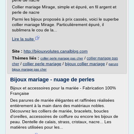
perle de nacre
Collier mariage Mirage, simple et épuré, en fil argent et
perle de nacre
Parmi les bijoux proposés à prix cassés, voici le superbe
collier mariage Mirage. Particulièrement épuré, il
sublimera le cou de la...
Lire la suite
Site :
http://bijouxvolutes.canalblog.com
Thèmes liés :
/
collier mariage pas
collier perle mariage pas cher
/
collier perle mariage
/
bijoux collier mariage
/
cher
parure
bijoux mariage pas cher
Bijoux mariage - nuage de perles
Bijoux et accessoires pour la mariée - Fabrication 100%
Française
Des parures de mariée élégantes et raffinées réalisées
entièrement à la main dans des matériaux nobles.
Découvrez les colliers de mariée, bracelets, boucles
d'oreilles, accessoires de coiffure ou encore les bijoux de
peau. Dentelle de calais, strass, cristaux, nacre... Les
matières utilisées pour les...