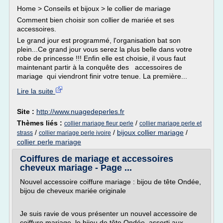
Home > Conseils et bijoux > le collier de mariage
Comment bien choisir son collier de mariée et ses
accessoires.
Le grand jour est programmé, l'organisation bat son
plein...Ce grand jour vous serez la plus belle dans votre
robe de princesse !!! Enfin elle est choisie, il vous faut
maintenant partir à la conquête des accessoires de
mariage qui viendront finir votre tenue. La première...
Lire la suite
Site :
http://www.nuagedeperles.fr
Thèmes liés :
/
collier mariage fleur perle
collier mariage perle et
/
/
bijoux collier mariage
/
strass
collier mariage perle ivoire
collier perle mariage
Coiffures de mariage et accessoires
cheveux mariage - Page ...
Nouvel accessoire coiffure mariage : bijou de tête Ondée,
bijou de cheveux mariée originale
Je suis ravie de vous présenter un nouvel accessoire de
coiffure mariage, le bijou de tête Ondée, assorti aux