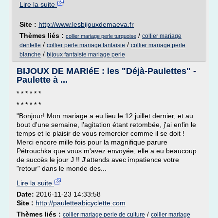
Lire la suite
Site :
http://www.lesbijouxdemaeva.fr
Thèmes liés :
/
collier mariage
collier mariage perle turquoise
/
/
dentelle
collier perle mariage fantaisie
collier mariage perle
/
blanche
bijoux fantaisie mariage perle
BIJOUX DE MARIéE : les "Déjà-Paulettes" -
Paulette à ...
* * * * * *
* * * * * *
"Bonjour! Mon mariage a eu lieu le 12 juillet dernier, et au
bout d'une semaine, l'agitation étant retombée, j'ai enfin le
temps et le plaisir de vous remercier comme il se doit !
Merci encore mille fois pour la magnifique parure
Pétrouchka que vous m'avez envoyée, elle a eu beaucoup
de succès le jour J !! J'attends avec impatience votre
"retour" dans le monde des...
Lire la suite
Date:
2016-11-23 14:33:58
Site :
http://pauletteabicyclette.com
Thèmes liés :
/
collier mariage perle de culture
collier mariage