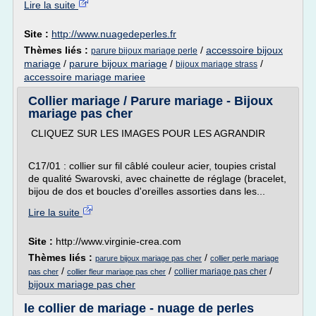
Lire la suite
Site :
http://www.nuagedeperles.fr
Thèmes liés :
/
accessoire bijoux
parure bijoux mariage perle
mariage
/
parure bijoux mariage
/
/
bijoux mariage strass
accessoire mariage mariee
Collier mariage / Parure mariage - Bijoux
mariage pas cher
CLIQUEZ SUR LES IMAGES POUR LES AGRANDIR
C17/01 : collier sur fil câblé couleur acier, toupies cristal
de qualité Swarovski, avec chainette de réglage (bracelet,
bijou de dos et boucles d'oreilles assorties dans les...
Lire la suite
Site :
http://www.virginie-crea.com
Thèmes liés :
/
parure bijoux mariage pas cher
collier perle mariage
/
/
/
collier mariage pas cher
pas cher
collier fleur mariage pas cher
bijoux mariage pas cher
le collier de mariage - nuage de perles