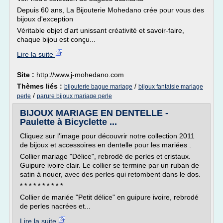
Depuis 60 ans, La Bijouterie Mohedano crée pour vous des
bijoux d'exception
Véritable objet d'art unissant créativité et savoir-faire,
chaque bijou est conçu...
Lire la suite
Site :
http://www.j-mohedano.com
Thèmes liés :
/
bijouterie bague mariage
bijoux fantaisie mariage
/
perle
parure bijoux mariage perle
BIJOUX MARIAGE EN DENTELLE -
Paulette à Bicyclette ...
Cliquez sur l'image pour découvrir notre collection 2011
de bijoux et accessoires en dentelle pour les mariées .
Collier mariage "Délice", rebrodé de perles et cristaux.
Guipure ivoire clair. Le collier se termine par un ruban de
satin à nouer, avec des perles qui retombent dans le dos.
* * * * * * * * * *
Collier de mariée "Petit délice" en guipure ivoire, rebrodé
de perles nacrées et...
Lire la suite