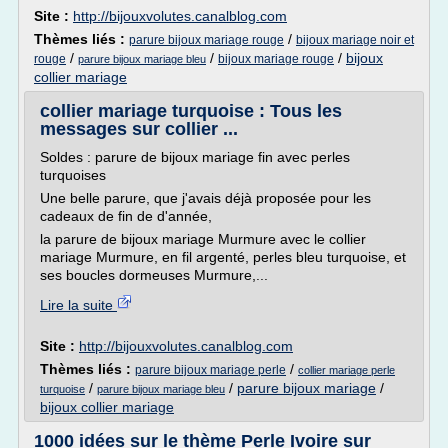
Site :
http://bijouxvolutes.canalblog.com
Thèmes liés :
/
parure bijoux mariage rouge
bijoux mariage noir et
/
/
/
bijoux
rouge
bijoux mariage rouge
parure bijoux mariage bleu
collier mariage
collier mariage turquoise : Tous les
messages sur collier ...
Soldes : parure de bijoux mariage fin avec perles
turquoises
Une belle parure, que j'avais déjà proposée pour les
cadeaux de fin de d'année,
la parure de bijoux mariage Murmure avec le collier
mariage Murmure, en fil argenté, perles bleu turquoise, et
ses boucles dormeuses Murmure,...
Lire la suite
Site :
http://bijouxvolutes.canalblog.com
Thèmes liés :
/
parure bijoux mariage perle
collier mariage perle
/
/
parure bijoux mariage
/
turquoise
parure bijoux mariage bleu
bijoux collier mariage
1000 idées sur le thème Perle Ivoire sur