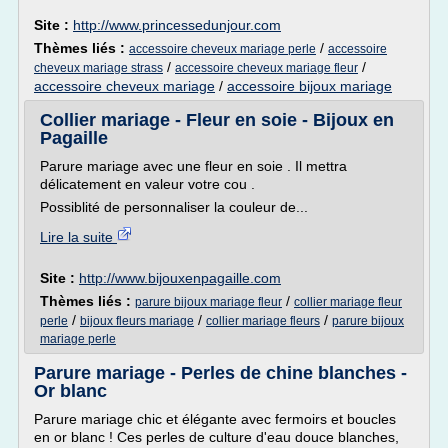
Site :
http://www.princessedunjour.com
Thèmes liés :
/
accessoire cheveux mariage perle
accessoire
/
/
cheveux mariage strass
accessoire cheveux mariage fleur
accessoire cheveux mariage
/
accessoire bijoux mariage
Collier mariage - Fleur en soie - Bijoux en
Pagaille
Parure mariage avec une fleur en soie . Il mettra
délicatement en valeur votre cou .
Possiblité de personnaliser la couleur de...
Lire la suite
Site :
http://www.bijouxenpagaille.com
Thèmes liés :
/
parure bijoux mariage fleur
collier mariage fleur
/
/
/
perle
bijoux fleurs mariage
collier mariage fleurs
parure bijoux
mariage perle
Parure mariage - Perles de chine blanches -
Or blanc
Parure mariage chic et élégante avec fermoirs et boucles
en or blanc ! Ces perles de culture d'eau douce blanches,