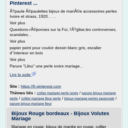
Pinterest ...
Ã?paule Ã©paulettes bijoux de mariÃ©e accessoires perles
Ivoire et strass, 1920... ...
Voir plus
Questions-rÃ©ponses sur la Foi, l'Ã?glise,les controverses,
scandales...
Voir plus
papier peint pour couloir dessin blanc gris, escalier
d''interieur en bois
Voir plus
Parure "Lilou" une perle ivoire mariage...
Lire la suite
Site :
https://fr.pinterest.com
Thèmes liés :
/
collier mariage perle ivoire
parure bijoux mariage
/
/
/
perle
collier mariage fleur perle
bijoux mariage perles swarovski
parure bijoux mariage fleur
Bijoux Rouge bordeaux - Bijoux Volutes
Mariage
Mariage en rouge, bijoux de mariée en rouge, collier