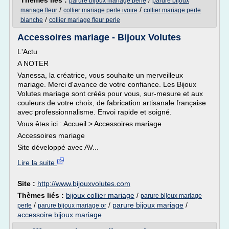
Thèmes liés :
/
parure bijoux mariage perle
parure bijoux
/
/
mariage fleur
collier mariage perle ivoire
collier mariage perle
/
blanche
collier mariage fleur perle
Accessoires mariage - Bijoux Volutes
L'Actu
A NOTER
Vanessa, la créatrice, vous souhaite un merveilleux
mariage. Merci d'avance de votre confiance. Les Bijoux
Volutes mariage sont créés pour vous, sur-mesure et aux
couleurs de votre choix, de fabrication artisanale française
avec professionnalisme. Envoi rapide et soigné.
Vous êtes ici : Accueil > Accessoires mariage
Accessoires mariage
Site développé avec AV...
Lire la suite
Site :
http://www.bijouxvolutes.com
Thèmes liés :
bijoux collier mariage
/
parure bijoux mariage
/
/
parure bijoux mariage
/
perle
parure bijoux mariage or
accessoire bijoux mariage