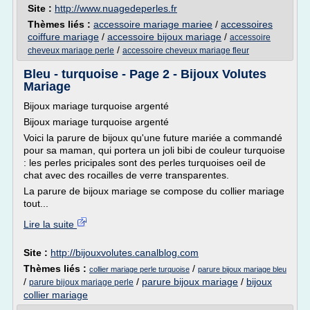
Site :
http://www.nuagedeperles.fr
Thèmes liés :
accessoire mariage mariee
/
accessoires
coiffure mariage
/
accessoire bijoux mariage
/
accessoire
/
cheveux mariage perle
accessoire cheveux mariage fleur
Bleu - turquoise - Page 2 - Bijoux Volutes
Mariage
Bijoux mariage turquoise argenté
Bijoux mariage turquoise argenté
Voici la parure de bijoux qu'une future mariée a commandé
pour sa maman, qui portera un joli bibi de couleur turquoise
: les perles pricipales sont des perles turquoises oeil de
chat avec des rocailles de verre transparentes.
La parure de bijoux mariage se compose du collier mariage
tout...
Lire la suite
Site :
http://bijouxvolutes.canalblog.com
Thèmes liés :
/
collier mariage perle turquoise
parure bijoux mariage bleu
/
/
parure bijoux mariage
/
bijoux
parure bijoux mariage perle
collier mariage