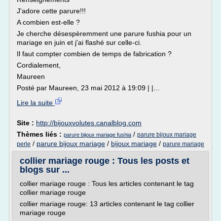
J'adore cette parure!!!
A combien est-elle ?
Je cherche désespèremment une parure fushia pour un
mariage en juin et j'ai flashé sur celle-ci.
Il faut compter combien de temps de fabrication ?
Cordialement,
Maureen
Posté par Maureen, 23 mai 2012 à 19:09 | |...
Lire la suite
Site :
http://bijouxvolutes.canalblog.com
Thèmes liés :
/
parure bijoux mariage
parure bijoux mariage fushia
/
parure bijoux mariage
/
bijoux mariage
/
perle
parure mariage
collier mariage rouge : Tous les posts et
blogs sur ...
collier mariage rouge : Tous les articles contenant le tag
collier mariage rouge
collier mariage rouge: 13 articles contenant le tag collier
mariage rouge