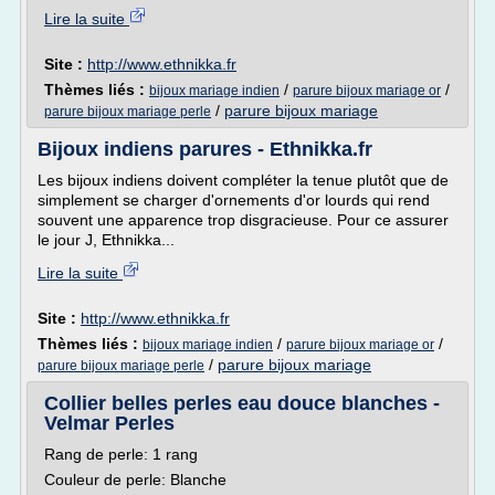
Lire la suite
Site :
http://www.ethnikka.fr
Thèmes liés :
/
/
bijoux mariage indien
parure bijoux mariage or
/
parure bijoux mariage
parure bijoux mariage perle
Bijoux indiens parures - Ethnikka.fr
Les bijoux indiens doivent compléter la tenue plutôt que de
simplement se charger d'ornements d'or lourds qui rend
souvent une apparence trop disgracieuse. Pour ce assurer
le jour J, Ethnikka...
Lire la suite
Site :
http://www.ethnikka.fr
Thèmes liés :
/
/
bijoux mariage indien
parure bijoux mariage or
/
parure bijoux mariage
parure bijoux mariage perle
Collier belles perles eau douce blanches -
Velmar Perles
Rang de perle: 1 rang
Couleur de perle: Blanche