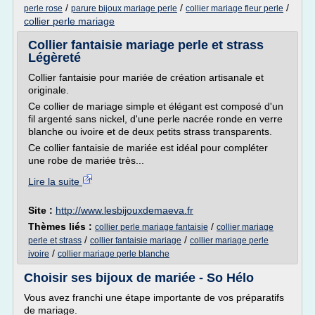
/
/
/
perle rose
parure bijoux mariage perle
collier mariage fleur perle
collier perle mariage
Collier fantaisie mariage perle et strass
Légèreté
Collier fantaisie pour mariée de création artisanale et
originale.
Ce collier de mariage simple et élégant est composé d'un
fil argenté sans nickel, d'une perle nacrée ronde en verre
blanche ou ivoire et de deux petits strass transparents.
Ce collier fantaisie de mariée est idéal pour compléter
une robe de mariée très...
Lire la suite
Site :
http://www.lesbijouxdemaeva.fr
Thèmes liés :
/
collier perle mariage fantaisie
collier mariage
/
/
perle et strass
collier fantaisie mariage
collier mariage perle
/
ivoire
collier mariage perle blanche
Choisir ses bijoux de mariée - So Hélo
Vous avez franchi une étape importante de vos préparatifs
de mariage.