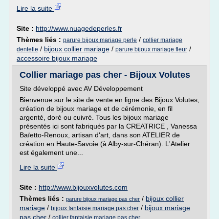
Lire la suite
Site :
http://www.nuagedeperles.fr
Thèmes liés :
/
parure bijoux mariage perle
collier mariage
/
bijoux collier mariage
/
/
dentelle
parure bijoux mariage fleur
accessoire bijoux mariage
Collier mariage pas cher - Bijoux Volutes
Site développé avec AV Développement
Bienvenue sur le site de vente en ligne des Bijoux Volutes,
création de bijoux mariage et de cérémonie, en fil
argenté, doré ou cuivré. Tous les bijoux mariage
présentés ici sont fabriqués par la CREATRICE , Vanessa
Baïetto-Renoux, artisan d'art, dans son ATELIER de
création en Haute-Savoie (à Alby-sur-Chéran). L'Atelier
est également une...
Lire la suite
Site :
http://www.bijouxvolutes.com
Thèmes liés :
/
bijoux collier
parure bijoux mariage pas cher
mariage
/
/
bijoux mariage
bijoux fantaisie mariage pas cher
pas cher
/
collier fantaisie mariage pas cher