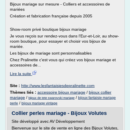
Bijoux mariage sur mesure - Colliers et accessoires de
mariées
Création et fabrication française depuis 2005
Show-room privé boutique bijoux mariage
Je vous reçois sur rendez-vous dans l'Eur-et-Loir, au show-
room boutique, pour essayer et choisir vos bijoux de
mariée.
Les bijoux de mariage sont personnalisables
Chez Pralinette c'est vous qui créez vos bijoux mariage et
accessoires de...
Lire la suite
Site :
http://www.lesfantaisiesdepralinette.com
Thèmes liés :
accessoire bijoux mariage
/
bijoux collier
mariage
/
/
bijoux fantaisie mariage
bijoux de tete swarovski mariage
/
perle
bijoux mariage vintage
Collier perles mariage - Bijoux Volutes
Site développé avec AV Développement
Bienvenue sur le site de vente en ligne des Bijoux Volutes,