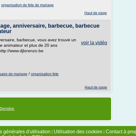
/
organisation de fete de mariage
Haut de page
iage, anniversaire, barbecue, barbecue
ateur
versaire, barbecue, vous avez trouvé un
voir la vidéo
e animateur et plus de 20 ans
http://www.djlorenzo.be
/
rsaire de mariage
organisation fete
Haut de page
Dernière
 générales d'utilisation
|
Utilisation des cookies
|
Contact à pro