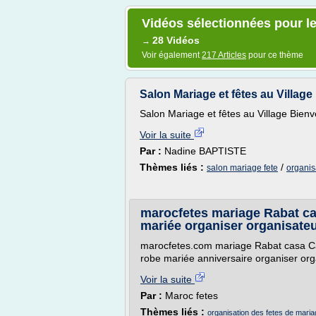
Vidéos sélectionnées pour le
28 Vidéos
→
Voir également
217 Articles
pour ce thème
Salon Mariage et fêtes au Villag
Salon Mariage et fêtes au Village Bienv
Voir la suite
Par :
Nadine BAPTISTE
Thèmes liés :
/
salon mariage fete
organis
marocfetes mariage Rabat ca
mariée organiser organisate
marocfetes.com mariage Rabat casa Cas
robe mariée anniversaire organiser org
Voir la suite
Par :
Maroc fetes
Thèmes liés :
organisation des fetes de mari