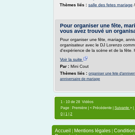
Thèmes liés :
salle des fetes mariage
Pour organiser une fête, mar
vous avez trouvé un organis
Pour organiser une fête, mariage, anni
organisateur avec le DJ Lorenzo comm
d'expérience de la scène et de la fête. 
Voir la suite
Par :
Mini Cout
Thèmes liés :
organiser une fete d'annive
anniversaire de mariage
1 - 10 de 28 Vidéos
Page : Première | < Précédente |
Suivante
> |
0
|
1
|
2
Accueil
|
Mentions légales
|
Conditions