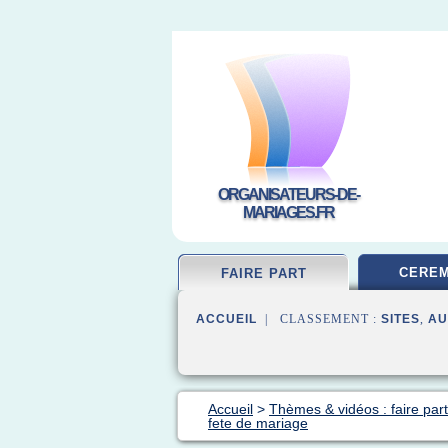
ORGANISATEURS-DE-
MARIAGES.FR
CEREM
FAIRE PART
ACCUEIL
| CLASSEMENT :
SITES
,
AU
Accueil
>
Thèmes & vidéos : faire par
fete de mariage