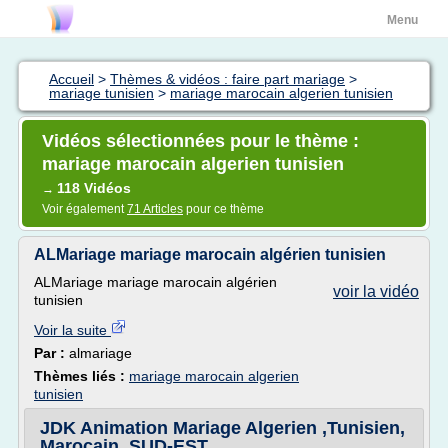
Menu
Accueil
>
Thèmes & vidéos : faire part mariage
>
mariage tunisien
>
mariage marocain algerien tunisien
Vidéos sélectionnées pour le thème :
mariage marocain algerien tunisien
118 Vidéos
→
Voir également
71 Articles
pour ce thème
ALMariage mariage marocain algérien tunisien
ALMariage mariage marocain algérien
voir la vidéo
tunisien
Voir la suite
Par :
almariage
Thèmes liés :
mariage marocain algerien
tunisien
JDK Animation Mariage Algerien ,Tunisien,
Marocain, SUD-EST.