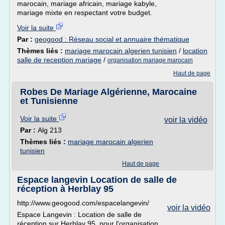
marocain, mariage africain, mariage kabyle,
mariage mixte en respectant votre budget.
Voir la suite
Par :
geogood : Réseau social et annuaire thématique
Thèmes liés :
mariage marocain algerien tunisien
/
location
salle de reception mariage
/
organisation mariage marocain
Haut de page
Robes De Mariage Algérienne, Marocaine
et Tunisienne
Voir la suite
voir la vidéo
Par :
Alg 213
Thèmes liés :
mariage marocain algerien
tunisien
Haut de page
Espace langevin Location de salle de
réception à Herblay 95
http://www.geogood.com/espacelangevin/
voir la vidéo
Espace Langevin : Location de salle de
réception sur Herblay 95, pour l'organisation