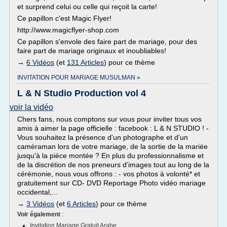
et surprend celui ou celle qui reçoit la carte!
Ce papillon c'est Magic Flyer!
http://www.magicflyer-shop.com
Ce papillon s'envole des faire part de mariage, pour des
faire part de mariage originaux et inoubliables!
→
6 Vidéos
(et
131 Articles
) pour ce thème
INVITATION POUR MARIAGE MUSULMAN »
L & N Studio Production vol 4
voir la vidéo
Chers fans, nous comptons sur vous pour inviter tous vos
amis à aimer la page officielle : facebook : L & N STUDIO ! -
Vous souhaitez la présence d'un photographe et d'un
caméraman lors de votre mariage, de la sortie de la mariée
jusqu'à la pièce montée ? En plus du professionnalisme et
de la discrétion de nos preneurs d'images tout au long de la
cérémonie, nous vous offrons : - vos photos à volonté* et
gratuitement sur CD- DVD Reportage Photo vidéo mariage
occidental,...
→
3 Vidéos
(et
6 Articles
) pour ce thème
Voir également
:
Invitation Mariage Gratuit Arabe