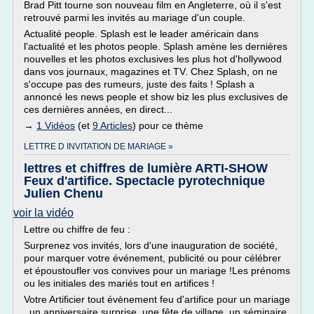
Brad Pitt tourne son nouveau film en Angleterre, où il s'est
retrouvé parmi les invités au mariage d'un couple.
Actualité people. Splash est le leader américain dans
l'actualité et les photos people. Splash amène les dernières
nouvelles et les photos exclusives les plus hot d'hollywood
dans vos journaux, magazines et TV. Chez Splash, on ne
s'occupe pas des rumeurs, juste des faits ! Splash a
annoncé les news people et show biz les plus exclusives de
ces dernières années, en direct...
→
1 Vidéos
(et
9 Articles
) pour ce thème
LETTRE D INVITATION DE MARIAGE »
lettres et chiffres de lumière ARTI-SHOW
Feux d'artifice. Spectacle pyrotechnique
Julien Chenu
voir la vidéo
Lettre ou chiffre de feu :
Surprenez vos invités, lors d'une inauguration de société,
pour marquer votre événement, publicité ou pour célébrer
et époustoufler vos convives pour un mariage !Les prénoms
ou les initiales des mariés tout en artifices !
Votre Artificier tout évènement feu d'artifice pour un mariage
, un anniversaire surprise, une fête de village, un séminaire,