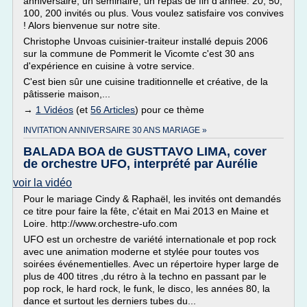
anniversaire, un séminaire, un repas de fin d'année. 20, 50,
100, 200 invités ou plus. Vous voulez satisfaire vos convives
! Alors bienvenue sur notre site.
Christophe Unvoas cuisinier-traiteur installé depuis 2006
sur la commune de Pommerit le Vicomte c'est 30 ans
d'expérience en cuisine à votre service.
C'est bien sûr une cuisine traditionnelle et créative, de la
pâtisserie maison,...
→
1 Vidéos
(et
56 Articles
) pour ce thème
INVITATION ANNIVERSAIRE 30 ANS MARIAGE »
BALADA BOA de GUSTTAVO LIMA, cover
de orchestre UFO, interprété par Aurélie
voir la vidéo
Pour le mariage Cindy & Raphaël, les invités ont demandés
ce titre pour faire la fête, c'était en Mai 2013 en Maine et
Loire. http://www.orchestre-ufo.com
UFO est un orchestre de variété internationale et pop rock
avec une animation moderne et stylée pour toutes vos
soirées événementielles. Avec un répertoire hyper large de
plus de 400 titres ,du rétro à la techno en passant par le
pop rock, le hard rock, le funk, le disco, les années 80, la
dance et surtout les derniers tubes du...