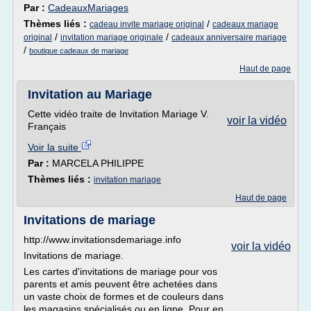
Par :
CadeauxMariages
Thèmes liés :
/
cadeau invite mariage original
cadeaux mariage
/
/
original
invitation mariage originale
cadeaux anniversaire mariage
/
boutique cadeaux de mariage
Haut de page
Invitation au Mariage
Cette vidéo traite de Invitation Mariage V.
voir la vidéo
Français
Voir la suite
Par :
MARCELA PHILIPPE
Thèmes liés :
invitation mariage
Haut de page
Invitations de mariage
http://www.invitationsdemariage.info
voir la vidéo
Invitations de mariage.
Les cartes d'invitations de mariage pour vos
parents et amis peuvent être achetées dans
un vaste choix de formes et de couleurs dans
les magasins spécialisés ou en ligne. Pour en