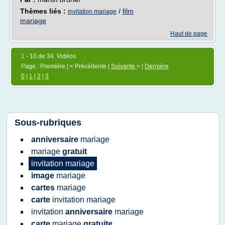
Thèmes liés :
/
film
invitation mariage
mariage
Haut de page
1 - 10 de 34 Vidéos
Page : Première | < Précédente |
Suivante
> |
Dernière
0
|
1
|
2
|
3
Sous-rubriques
anniversaire
mariage
mariage
gratuit
invitation mariage
image
mariage
cartes
mariage
carte
invitation mariage
invitation
anniversaire
mariage
carte
mariage
gratuite