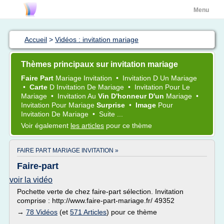
Menu
Accueil
>
Vidéos : invitation mariage
Thèmes principaux sur invitation mariage
Faire Part
Mariage Invitation
•
Invitation
D Un
Mariage
•
Carte
D
Invitation
De
Mariage
•
Invitation
Pour Le
Mariage
•
Invitation
Au
Vin D'honneur D'un
Mariage
•
Invitation
Pour
Mariage
Surprise
•
Image
Pour
Invitation
De
Mariage
•
Suite ...
Voir également
les articles
pour ce thème
FAIRE PART MARIAGE INVITATION »
Faire-part
voir la vidéo
Pochette verte de chez faire-part sélection. Invitation
comprise : http://www.faire-part-mariage.fr/ 49352
→
78 Vidéos
(et
571 Articles
) pour ce thème