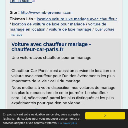
Lire la suite
Site :
http://www.mb-premium.com
Thèmes liés :
location voiture luxe mariage avec chauffeur
/
location de voiture de luxe pour mariage
/
voiture de
mariage en location
/
voiture de luxe mariage
/
louer voiture
mariage
Voiture avec chauffeur mariage -
chauffeur-car-paris.fr
Une voiture avec chauffeur pour un mariage
Chauffeur Car Paris, c'est aussi un service de location de
voiture avec chauffeur pour l'un des événements les plus
importants de la vie : celui du mariage.
Nous mettons à votre disposition nos voitures de mariage
les plus luxueuses lors de cette journée. Le chauffeur
sera, lui, sélectionné parmi les plus distingués et les plus
expérimentés pour que rien ne vienne...
Lire la suite
En poursuivant votre navigation sur ce site, vous acceptez
X
l'utilisation de cookies pour vous proposer des contenus et
services adaptés à vos centres d'intérêts.
Site :
http://chauffeur-car-paris.fr
En savoir plus