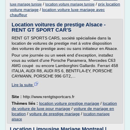
/
/
prix location
luxe mariage tunisie
location voiture mariage tunisie
voiture mariage
/
location voiture luxe mariage avec
chauffeur
Location voitures de prestige Alsace -
RENT GT SPORT CAR'S
RENT GT SPORTS CARS, société spécialisée dans la
location de voitures de prestige met à votre disposition
des voitures de prestige avec ou sans initiateur en Alsace.
Pour une journée ou un week end d'exception, installez
vous au volant d'une Porsche Panamera, Mercedes C63
AMG coupé ou encore Lamborghini Gallardo. Ferrari 458
ITALIA, AUDI R8, AUDI RS 6, BENTFLA-EY, PORSCHE
CAYMANN, PORSCHE 996 GT2,...
Lire la suite
Site :
http://www.rentgtsportcars.fr
Thèmes liés :
location voiture prestige mariage
/
location
de voiture de luxe pour mariage
/
voiture de mariage en
location
/
voiture de prestige mariage
/
location mariage
alsace
Location Limousine Mariage Montreal |