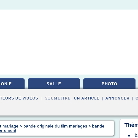
ONIE
SALLE
PHOTO
TEURS DE VIDÉOS
| SOUMETTRE :
UN ARTICLE
|
ANNONCER
|
Thèm
rt mariage
>
bande originale du film mariages
>
bande
terrement
b