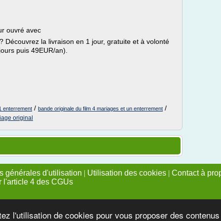
our ouvré avec
Découvrez la livraison en 1 jour, gratuite et à volonté
 jours puis 49EUR/an).
/
/
 1 enterrement
bande originale du film 4 mariages et un enterrement
age original
 générales d'utilisation
|
Utilisation des cookies
|
Contact à pro
r l'article 4 des CGUs
tez l'utilisation de cookies pour vous proposer des contenu