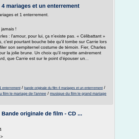
m 4 mariages et un enterrement
ariages et 1 enterrement.
 jamais !
rles : l'amour, pour lui, ça n'existe pas. « Célibattant »
s, c'est pourtant bouche bée qu'il tombe sur Carrie lors
iler son sempiternel costume de témoin. Fier, Charles
ur la jolie brune. Un choix qu'il regrette amèrement
rd, que Carrie est sur le point d'épouser un...
/
/
 1 enterrement
bande originale du film 4 mariages et un enterrement
/
 film le mariage de l'annee
musique du film le grand mariage
Bande originale de film - CD ...
4
 >