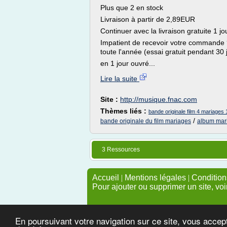
Plus que 2 en stock
Livraison à partir de 2,89EUR
Continuer avec la livraison gratuite 1 j
Impatient de recevoir votre commande ? 
toute l'année (essai gratuit pendant 30
en 1 jour ouvré...
Lire la suite
Site :
http://musique.fnac.com
Thèmes liés :
bande originale film 4 mariages
/
bande originale du film mariages
album mari
3 Ressources
Accueil
|
Mentions légales
|
Conditions
Pour ajouter ou supprimer un site, voi
En poursuivant votre navigation sur ce site, vous accep