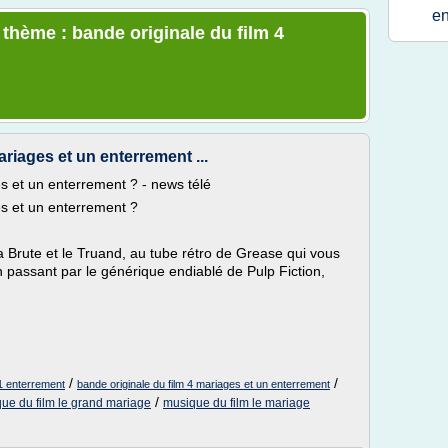
en
 thème : bande originale du film 4
ariages et un enterrement ...
s et un enterrement ? - news télé
es et un enterrement ?
a Brute et le Truand, au tube rétro de Grease qui vous
en passant par le générique endiablé de Pulp Fiction,
/
/
 1 enterrement
bande originale du film 4 mariages et un enterrement
/
ue du film le grand mariage
musique du film le mariage