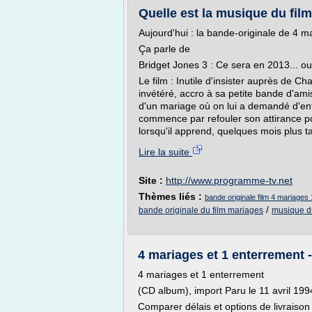
Quelle est la musique du fil
Aujourd'hui : la bande-originale de 4 m
Ça parle de
Bridget Jones 3 : Ce sera en 2013... ou
Le film : Inutile d'insister auprès de Cha
invétéré, accro à sa petite bande d'ami
d'un mariage où on lui a demandé d'enf
commence par refouler son attirance po
lorsqu'il apprend, quelques mois plus ta
Lire la suite
Site :
http://www.programme-tv.net
Thèmes liés :
bande originale film 4 mariages
/
bande originale du film mariages
musique du
4 mariages et 1 enterrement - 
4 mariages et 1 enterrement
(CD album), import Paru le 11 avril 199
Comparer délais et options de livraison