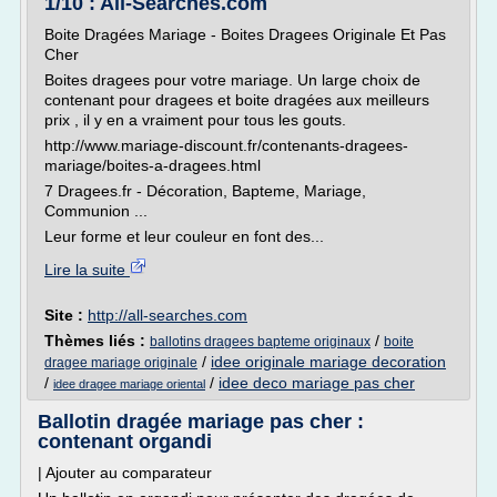
1/10 : All-Searches.com
Boite Dragées Mariage - Boites Dragees Originale Et Pas
Cher
Boites dragees pour votre mariage. Un large choix de
contenant pour dragees et boite dragées aux meilleurs
prix , il y en a vraiment pour tous les gouts.
http://www.mariage-discount.fr/contenants-dragees-
mariage/boites-a-dragees.html
7 Dragees.fr - Décoration, Bapteme, Mariage,
Communion ...
Leur forme et leur couleur en font des...
Lire la suite
Site :
http://all-searches.com
Thèmes liés :
/
ballotins dragees bapteme originaux
boite
/
idee originale mariage decoration
dragee mariage originale
/
/
idee deco mariage pas cher
idee dragee mariage oriental
Ballotin dragée mariage pas cher :
contenant organdi
| Ajouter au comparateur