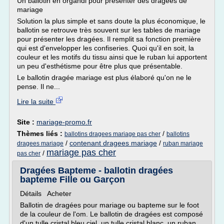
Un ballotin en organdi pour présenter des dragées de
mariage
Solution la plus simple et sans doute la plus économique, le
ballotin se retrouve très souvent sur les tables de mariage
pour présenter les dragées. Il remplit sa fonction première
qui est d'envelopper les confiseries. Quoi qu'il en soit, la
couleur et les motifs du tissu ainsi que le ruban lui apportent
un peu d'esthétisme pour être plus que présentable.
Le ballotin dragée mariage est plus élaboré qu'on ne le
pense. Il ne...
Lire la suite
Site :
mariage-promo.fr
Thèmes liés :
/
ballotins dragees mariage pas cher
ballotins
/
contenant dragees mariage
/
dragees mariage
ruban mariage
mariage pas cher
/
pas cher
Dragées Bapteme - ballotin dragées
bapteme Fille ou Garçon
Détails Acheter
Ballotin de dragées pour mariage ou bapteme sur le foot
de la couleur de l'om. Le ballotin de dragées est composé
d'un tulle cristal bleu ciel, un tulle cristal blanc, un ruban