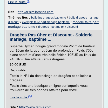
Lire la suite
Site :
http://fr.similarsites.com
Thèmes liés :
/
ballotins dragees bapteme
boite dragees mariage
/
/
modele faire part
discount
exemple faire part mariage bapteme
mariage bapteme
/
dragees mariage prix discount
Dragées Pas Cher et Discount - Solderie
mariage, baptême ...
Superbe Hymen bougie grand modèle 26cm de hauteur
par 10cm de largeur et 8cm de profondeur. Poids 700gr
blanc nacré et d'une très belle finition 10EUR au lieux de
24EUR - Une affaire Fett-is dragées
10,00 EUR
Disponible
Fett'is le N°1 du déstockage de dragées et ballotins à
dragées
Fett'is c'est une boutique en ligne sur laquelle vous
trouverez de très bonnes affaires pour votre...
Lire la suite
Site :
http://www.fett-is.com