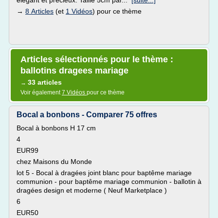
élégant et précieux. Taille 5cm par...
[suite...]
→
8 Articles
(et
1 Vidéos
) pour ce thème
Articles sélectionnés pour le thème :
ballotins dragees mariage
33 articles
→
Voir également
7 Vidéos
pour ce thème
Bocal a bonbons - Comparer 75 offres
Bocal à bonbons H 17 cm
4
EUR99
chez Maisons du Monde
lot 5 - Bocal à dragées joint blanc pour baptême mariage
communion - pour baptême mariage communion - ballotin à
dragées design et moderne ( Neuf Marketplace )
6
EUR50