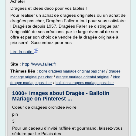
Acheter
Dragées et idées déco pour vos tables !
Pour réaliser un achat de dragées originales ou un achat de
dragées pas cher, Dragées Faller a tout pour vous satisfaire
! Dragéiste depuis 1957, Dragées Faller se distingue par
l'originalité de ses créations, par le large éventail de son
offre et par son choix de vendre de la dragée originale à
prix serré. Succombez pour nos...
Lire la suite
Site :
http://www.faller.fr
Thèmes liés :
/
boite dragees mariage original pas cher
dragee
/
/
mariage original pas cher
dragee mariage oriental original
idee
/
dragee mariage pas cher
ballotins dragees mariage pas cher
1000+ images about Dragée - Ballotin
Mariage on Pinterest ...
Coeur de dragées orchidée ivoire
pin
3
Pour un cadeau d'invité raffiné et gourmand, laissez-vous
séduire par Le Palais des...