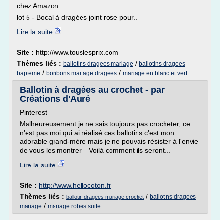
chez Amazon
lot 5 - Bocal à dragées joint rose pour...
Lire la suite
Site :
http://www.touslesprix.com
Thèmes liés :
/
ballotins dragees mariage
ballotins dragees
/
/
bapteme
bonbons mariage dragees
mariage en blanc et vert
Ballotin à dragées au crochet - par
Créations d'Auré
Pinterest
Malheureusement je ne sais toujours pas crocheter, ce
n'est pas moi qui ai réalisé ces ballotins c'est mon
adorable grand-mère mais je ne pouvais résister à l'envie
de vous les montrer. Voilà comment ils seront...
Lire la suite
Site :
http://www.hellocoton.fr
Thèmes liés :
/
ballotins dragees
ballotin dragees mariage crochet
/
mariage
mariage robes suite