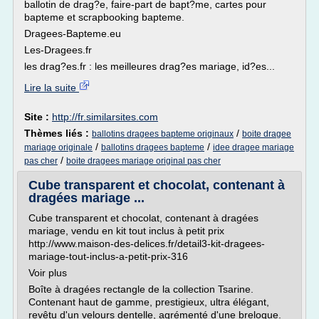
ballotin de drag?e, faire-part de bapt?me, cartes pour
bapteme et scrapbooking bapteme.
Dragees-Bapteme.eu
Les-Dragees.fr
les drag?es.fr : les meilleures drag?es mariage, id?es...
Lire la suite
Site :
http://fr.similarsites.com
Thèmes liés :
/
ballotins dragees bapteme originaux
boite dragee
/
/
mariage originale
ballotins dragees bapteme
idee dragee mariage
/
pas cher
boite dragees mariage original pas cher
Cube transparent et chocolat, contenant à
dragées mariage ...
Cube transparent et chocolat, contenant à dragées
mariage, vendu en kit tout inclus à petit prix
http://www.maison-des-delices.fr/detail3-kit-dragees-
mariage-tout-inclus-a-petit-prix-316
Voir plus
Boîte à dragées rectangle de la collection Tsarine.
Contenant haut de gamme, prestigieux, ultra élégant,
revêtu d'un velours dentelle, agrémenté d'une breloque.