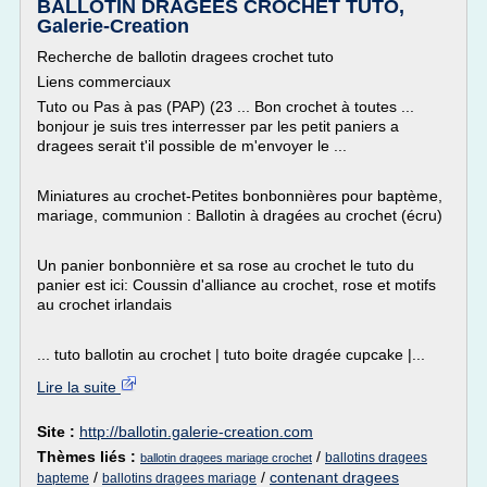
BALLOTIN DRAGEES CROCHET TUTO,
Galerie-Creation
Recherche de ballotin dragees crochet tuto
Liens commerciaux
Tuto ou Pas à pas (PAP) (23 ... Bon crochet à toutes ...
bonjour je suis tres interresser par les petit paniers a
dragees serait t'il possible de m'envoyer le ...
Miniatures au crochet-Petites bonbonnières pour baptème,
mariage, communion : Ballotin à dragées au crochet (écru)
Un panier bonbonnière et sa rose au crochet le tuto du
panier est ici: Coussin d'alliance au crochet, rose et motifs
au crochet irlandais
... tuto ballotin au crochet | tuto boite dragée cupcake |...
Lire la suite
Site :
http://ballotin.galerie-creation.com
Thèmes liés :
/
ballotins dragees
ballotin dragees mariage crochet
/
/
contenant dragees
bapteme
ballotins dragees mariage