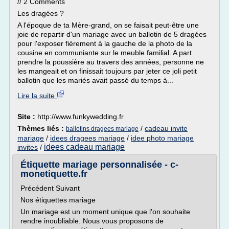
// 2 Comments
Les dragées ?
A l'époque de ta Mère-grand, on se faisait peut-être une
joie de repartir d'un mariage avec un ballotin de 5 dragées
pour l'exposer fièrement à la gauche de la photo de la
cousine en communiante sur le meuble familial. A part
prendre la poussière au travers des années, personne ne
les mangeait et on finissait toujours par jeter ce joli petit
ballotin que les mariés avait passé du temps à...
Lire la suite
Site :
http://www.funkywedding.fr
Thèmes liés :
/
cadeau invite
ballotins dragees mariage
mariage
/
idees dragees mariage
/
idee photo mariage
idees cadeau mariage
invites
/
Étiquette mariage personnalisée - c-
monetiquette.fr
Précédent Suivant
Nos étiquettes mariage
Un mariage est un moment unique que l'on souhaite
rendre inoubliable. Nous vous proposons de