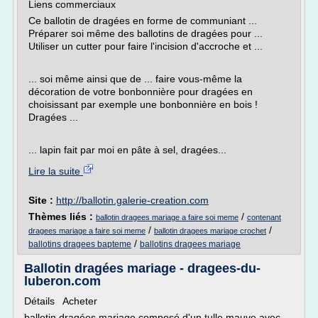
Liens commerciaux
Ce ballotin de dragées en forme de communiant ...
Préparer soi même des ballotins de dragées pour ...
Utiliser un cutter pour faire l'incision d'accroche et ...
... soi même ainsi que de ... faire vous-même la
décoration de votre bonbonnière pour dragées en
choisissant par exemple une bonbonnière en bois !
Dragées ...
... lapin fait par moi en pâte à sel, dragées...
Lire la suite
Site :
http://ballotin.galerie-creation.com
Thèmes liés :
/
ballotin dragees mariage a faire soi meme
contenant
/
/
dragees mariage a faire soi meme
ballotin dragees mariage crochet
/
ballotins dragees bapteme
ballotins dragees mariage
Ballotin dragées mariage - dragees-du-
luberon.com
Détails Acheter
ballotin dragées mariage composé d'un tulle mauve avec