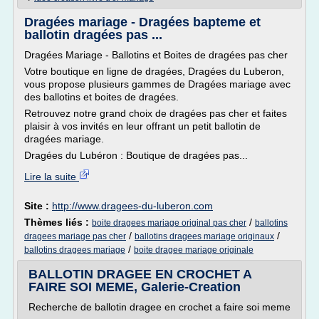
Dragées mariage - Dragées bapteme et
ballotin dragées pas ...
Dragées Mariage - Ballotins et Boites de dragées pas cher
Votre boutique en ligne de dragées, Dragées du Luberon,
vous propose plusieurs gammes de Dragées mariage avec
des ballotins et boites de dragées.
Retrouvez notre grand choix de dragées pas cher et faites
plaisir à vos invités en leur offrant un petit ballotin de
dragées mariage.
Dragées du Lubéron : Boutique de dragées pas...
Lire la suite
Site :
http://www.dragees-du-luberon.com
Thèmes liés :
/
boite dragees mariage original pas cher
ballotins
/
/
dragees mariage pas cher
ballotins dragees mariage originaux
/
ballotins dragees mariage
boite dragee mariage originale
BALLOTIN DRAGEE EN CROCHET A
FAIRE SOI MEME, Galerie-Creation
Recherche de ballotin dragee en crochet a faire soi meme