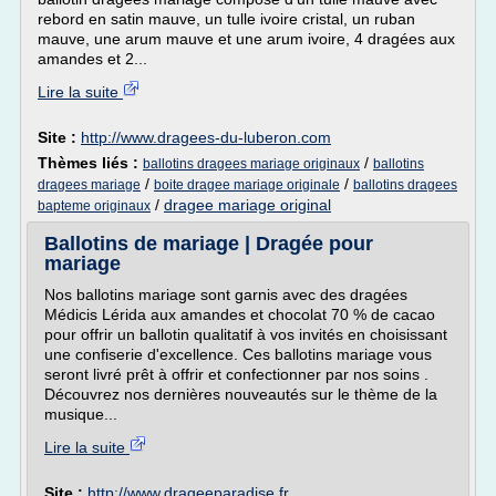
rebord en satin mauve, un tulle ivoire cristal, un ruban
mauve, une arum mauve et une arum ivoire, 4 dragées aux
amandes et 2...
Lire la suite
Site :
http://www.dragees-du-luberon.com
Thèmes liés :
/
ballotins dragees mariage originaux
ballotins
/
/
dragees mariage
boite dragee mariage originale
ballotins dragees
/
dragee mariage original
bapteme originaux
Ballotins de mariage | Dragée pour
mariage
Nos ballotins mariage sont garnis avec des dragées
Médicis Lérida aux amandes et chocolat 70 % de cacao
pour offrir un ballotin qualitatif à vos invités en choisissant
une confiserie d'excellence. Ces ballotins mariage vous
seront livré prêt à offrir et confectionner par nos soins .
Découvrez nos dernières nouveautés sur le thème de la
musique...
Lire la suite
Site :
http://www.drageeparadise.fr