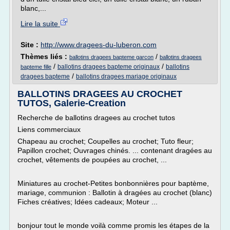
blanc,...
Lire la suite
Site :
http://www.dragees-du-luberon.com
Thèmes liés :
/
ballotins dragees bapteme garcon
ballotins dragees
/
/
ballotins dragees bapteme originaux
ballotins
bapteme fille
/
dragees bapteme
ballotins dragees mariage originaux
BALLOTINS DRAGEES AU CROCHET
TUTOS, Galerie-Creation
Recherche de ballotins dragees au crochet tutos
Liens commerciaux
Chapeau au crochet; Coupelles au crochet; Tuto fleur;
Papillon crochet; Ouvrages chinés. ... contenant dragées au
crochet, vêtements de poupées au crochet, ...
Miniatures au crochet-Petites bonbonnières pour baptème,
mariage, communion : Ballotin à dragées au crochet (blanc)
Fiches créatives; Idées cadeaux; Moteur ...
bonjour tout le monde voilà comme promis les étapes de la