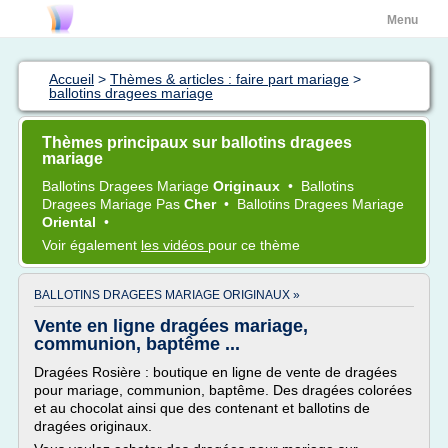
Menu
Accueil
>
Thèmes & articles : faire part mariage
>
ballotins dragees mariage
Thèmes principaux sur ballotins dragees
mariage
Ballotins Dragees Mariage
Originaux
•
Ballotins
Dragees Mariage
Pas
Cher
•
Ballotins Dragees Mariage
Oriental
•
Voir également
les vidéos
pour ce thème
BALLOTINS DRAGEES MARIAGE ORIGINAUX »
Vente en ligne dragées mariage,
communion, baptême ...
Dragées Rosière : boutique en ligne de vente de dragées
pour mariage, communion, baptême. Des dragées colorées
et au chocolat ainsi que des contenant et ballotins de
dragées originaux.