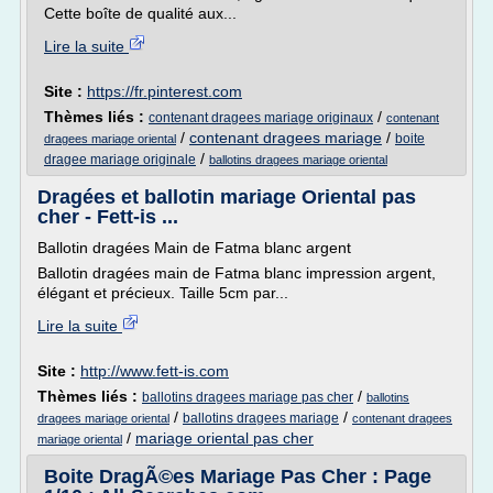
Cette boîte de qualité aux...
Lire la suite
Site :
https://fr.pinterest.com
Thèmes liés :
/
contenant dragees mariage originaux
contenant
/
contenant dragees mariage
/
boite
dragees mariage oriental
/
dragee mariage originale
ballotins dragees mariage oriental
Dragées et ballotin mariage Oriental pas
cher - Fett-is ...
Ballotin dragées Main de Fatma blanc argent
Ballotin dragées main de Fatma blanc impression argent,
élégant et précieux. Taille 5cm par...
Lire la suite
Site :
http://www.fett-is.com
Thèmes liés :
/
ballotins dragees mariage pas cher
ballotins
/
/
ballotins dragees mariage
dragees mariage oriental
contenant dragees
/
mariage oriental pas cher
mariage oriental
Boite DragÃ©es Mariage Pas Cher : Page