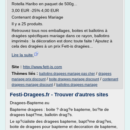
Rotella Haribo en paquet de 500g...
3,00 EUR -25% 4,00 EUR
Contenant dragées Mariage
Il y a 25 produits.
Retrouvez tous nos emballages, boites et ballotins à
dragées spécifiques mariage dans ce rayon, ballotins
imprimés : la décoration est donc toute faite ! Ajoutez à
cela des dragées à un prix Fett-is dragées...
Lire la suite
Site :
http://www.fett-is.com
Thèmes liés :
/
ballotins dragees mariage pas cher
dragees
/
/
mariage prix discount
boite dragees mariage discount
contenant
/
dragees mariage discount
ballotins dragees mariage
Festi-Dragees.fr - Trouver d'autres sites
Dragees-Bapteme.eu
Bapteme dragees : boite ? drag?e bapteme, bo?te de
dragees bapt?me, ballotin drag?s.
Le sp?cialiste des dragees bapteme, bapt?me drag?es,
boite de dragees pour bapteme et decoration de bapteme,