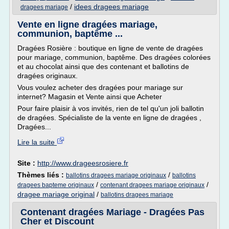
/
idees dragees mariage
dragees mariage
Vente en ligne dragées mariage,
communion, baptême ...
Dragées Rosière : boutique en ligne de vente de dragées
pour mariage, communion, baptême. Des dragées colorées
et au chocolat ainsi que des contenant et ballotins de
dragées originaux.
Vous voulez acheter des dragées pour mariage sur
internet? Magasin et Vente ainsi que Acheter
Pour faire plaisir à vos invités, rien de tel qu'un joli ballotin
de dragées. Spécialiste de la vente en ligne de dragées ,
Dragées...
Lire la suite
Site :
http://www.drageesrosiere.fr
Thèmes liés :
/
ballotins dragees mariage originaux
ballotins
/
/
dragees bapteme originaux
contenant dragees mariage originaux
dragee mariage original
/
ballotins dragees mariage
Contenant dragées Mariage - Dragées Pas
Cher et Discount