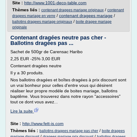
Site :
http://www.1001-deco-table.com
Thèmes liés :
/
contenant dragees mariage originaux
contenant
/
contenant dragees mariage
/
dragees mariage en verre
/
ballotins dragees mariage originaux
boite dragee mariage
originale
Contenant dragées neutre pas cher -
Ballotins dragées pas ...
Sachet de 500gr de Carensac Haribo
2,25 EUR -25% 3,00 EUR
Contenant dragées neutre
Il y a 30 produits.
Nos ballotins dragées et boîtes dragées à prix discount sont
un vrai bonheur pour celles d'entre vous qui désirent
réaliser leur propre modèle de boites mariage, ballotins
baptême. Vous trouverez dans notre rayon "accessoires"
tout ce dont vous avez...
Lire la suite
Site :
http://www.fett-is.com
Thèmes liés :
/
ballotins dragees mariage pas cher
boite dragees
/
/
mariage discount
dragees mariage prix discount
ballotins dragees