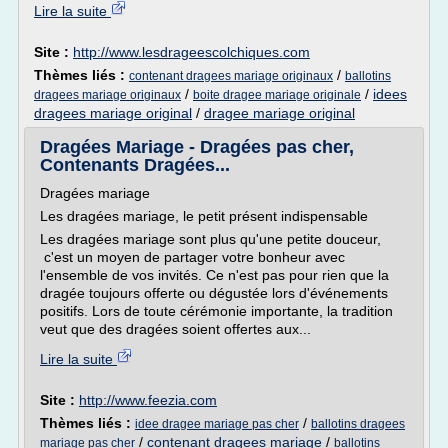
Lire la suite
Site :
http://www.lesdrageescolchiques.com
Thèmes liés :
/
contenant dragees mariage originaux
ballotins
/
/
idees
dragees mariage originaux
boite dragee mariage originale
dragees mariage original
/
dragee mariage original
Dragées Mariage - Dragées pas cher,
Contenants Dragées...
Dragées mariage
Les dragées mariage, le petit présent indispensable
Les dragées mariage sont plus qu'une petite douceur,
c'est un moyen de partager votre bonheur avec
l'ensemble de vos invités. Ce n'est pas pour rien que la
dragée toujours offerte ou dégustée lors d'événements
positifs. Lors de toute cérémonie importante, la tradition
veut que des dragées soient offertes aux...
Lire la suite
Site :
http://www.feezia.com
Thèmes liés :
/
idee dragee mariage pas cher
ballotins dragees
/
contenant dragees mariage
/
mariage pas cher
ballotins