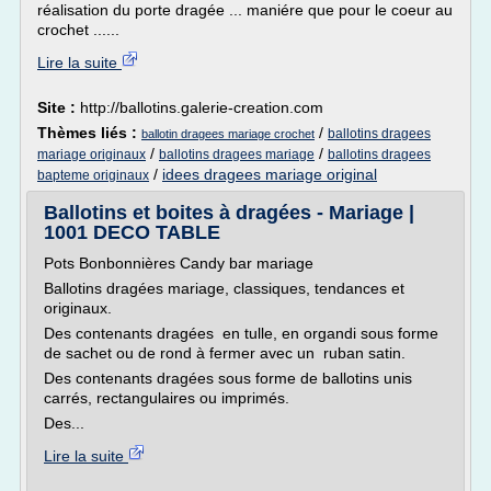
réalisation du porte dragée ... maniére que pour le coeur au
crochet ......
Lire la suite
Site :
http://ballotins.galerie-creation.com
Thèmes liés :
/
ballotins dragees
ballotin dragees mariage crochet
/
/
mariage originaux
ballotins dragees mariage
ballotins dragees
/
idees dragees mariage original
bapteme originaux
Ballotins et boites à dragées - Mariage |
1001 DECO TABLE
Pots Bonbonnières Candy bar mariage
Ballotins dragées mariage, classiques, tendances et
originaux.
Des contenants dragées en tulle, en organdi sous forme
de sachet ou de rond à fermer avec un ruban satin.
Des contenants dragées sous forme de ballotins unis
carrés, rectangulaires ou imprimés.
Des...
Lire la suite