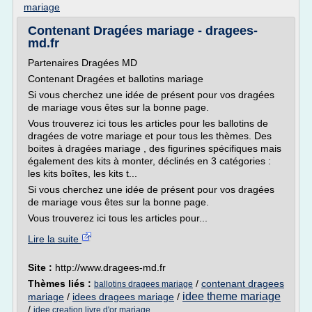
mariage
Contenant Dragées mariage - dragees-
md.fr
Partenaires Dragées MD
Contenant Dragées et ballotins mariage
Si vous cherchez une idée de présent pour vos dragées
de mariage vous êtes sur la bonne page.
Vous trouverez ici tous les articles pour les ballotins de
dragées de votre mariage et pour tous les thèmes. Des
boites à dragées mariage , des figurines spécifiques mais
également des kits à monter, déclinés en 3 catégories :
les kits boîtes, les kits t...
Si vous cherchez une idée de présent pour vos dragées
de mariage vous êtes sur la bonne page.
Vous trouverez ici tous les articles pour...
Lire la suite
Site :
http://www.dragees-md.fr
Thèmes liés :
/
contenant dragees
ballotins dragees mariage
idee theme mariage
mariage
/
idees dragees mariage
/
/
idee creation livre d'or mariage