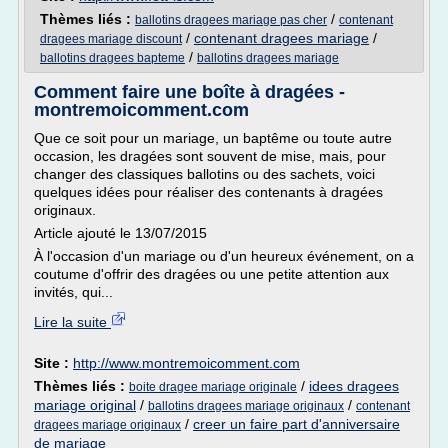
Thèmes liés :
/
ballotins dragees mariage pas cher
contenant
/
contenant dragees mariage
/
dragees mariage discount
/
ballotins dragees bapteme
ballotins dragees mariage
Comment faire une boîte à dragées -
montremoicomment.com
Que ce soit pour un mariage, un baptême ou toute autre
occasion, les dragées sont souvent de mise, mais, pour
changer des classiques ballotins ou des sachets, voici
quelques idées pour réaliser des contenants à dragées
originaux.
Article ajouté le 13/07/2015
À l'occasion d'un mariage ou d'un heureux événement, on a
coutume d'offrir des dragées ou une petite attention aux
invités, qui...
Lire la suite
Site :
http://www.montremoicomment.com
Thèmes liés :
/
idees dragees
boite dragee mariage originale
mariage original
/
/
ballotins dragees mariage originaux
contenant
/
creer un faire part d'anniversaire
dragees mariage originaux
de mariage