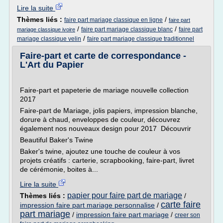
Lire la suite
Thèmes liés :
/
faire part mariage classique en ligne
faire part
/
/
faire part mariage classique blanc
faire part
mariage classique ivoire
/
mariage classique velin
faire part mariage classique traditionnel
Faire-part et carte de correspondance -
L'Art du Papier
Faire-part et papeterie de mariage nouvelle collection
2017
Faire-part de Mariage, jolis papiers, impression blanche,
dorure à chaud, enveloppes de couleur, découvrez
également nos nouveaux design pour 2017 Découvrir
Beautiful Baker's Twine
Baker's twine, ajoutez une touche de couleur à vos
projets créatifs : carterie, scrapbooking, faire-part, livret
de cérémonie, boites à...
Lire la suite
papier pour faire part de mariage
Thèmes liés :
/
carte faire
impression faire part mariage personnalise
/
part mariage
/
impression faire part mariage
/
creer son