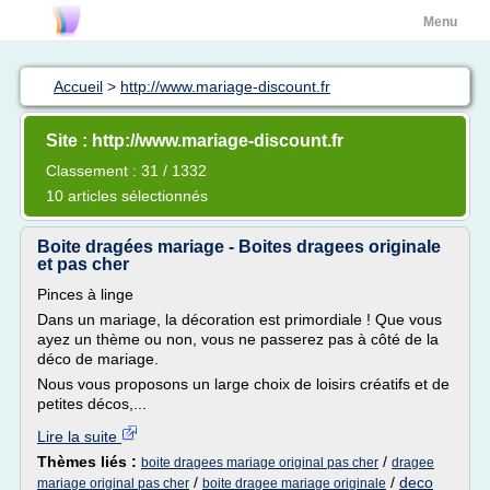
Menu
Accueil
>
http://www.mariage-discount.fr
Site : http://www.mariage-discount.fr
Classement : 31 / 1332
10 articles sélectionnés
Boite dragées mariage - Boites dragees originale
et pas cher
Pinces à linge
Dans un mariage, la décoration est primordiale ! Que vous
ayez un thème ou non, vous ne passerez pas à côté de la
déco de mariage.
Nous vous proposons un large choix de loisirs créatifs et de
petites décos,...
Lire la suite
Thèmes liés :
/
boite dragees mariage original pas cher
dragee
/
/
deco
mariage original pas cher
boite dragee mariage originale